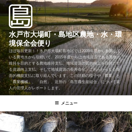
コ
ン
テ
ン
ツ
水戸市大場町・島地区農地・水・環
へ
境保全会便り
ス
ほぼ毎日更新！！水戸市大場町島地区では2009年度から参加して
キ
いる農地水から引続いて、2015年度からは地域資源である農地の
ッ
維持を目的とする農地維持支払、地域資源の質的向上を目的とす
プ
る資源向上支払、そして地域資源の長寿命化、これらからなる多
面的機能支払に取り組んでいます。この活動の様子や「農業」と
「農業機械」、「自然」、近所の「島営農生産組合」について素
人の管理人がレポートします。
メニュー