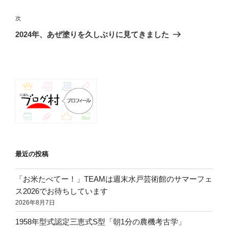
ビ
稿
ゲ
次
次
の
ー
2024年、あぜ塗りを久しぶりに見てきました
投
シ
稿
ョ
ン
最近の投稿
「お米たべてー！」TEAMは週末水戸芸術館のサマーフェ
ス2026でお待ちしています
2026年8月7日
1958年型式認定三恵式S型「朝1分の農機考古学」