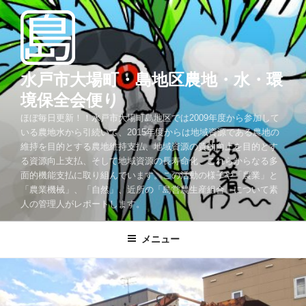
コ
ン
テ
ン
ツ
水戸市大場町・島地区農地・水・環
へ
境保全会便り
ス
ほぼ毎日更新！！水戸市大場町島地区では2009年度から参加して
キ
いる農地水から引続いて、2015年度からは地域資源である農地の
ッ
維持を目的とする農地維持支払、地域資源の質的向上を目的とす
プ
る資源向上支払、そして地域資源の長寿命化、これらからなる多
面的機能支払に取り組んでいます。この活動の様子や「農業」と
「農業機械」、「自然」、近所の「島営農生産組合」について素
人の管理人がレポートします。
メニュー