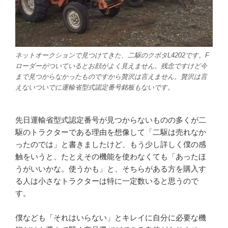
ネットオークションで見つけてきた、二駆のクボタL4202です。F
ローダーがついているとお顔がよく見えません。残念ですけど今
まで見つからなかったものですから贅沢は言えません。贅沢は言
えないついでに運輸省型式認定番号銘板もないです。
先日運輸省型式認定番号が見つからないものの多くが二
駆のトラクターである理由を想像して「二駆は売れなか
ったのでは」と書きましたけど、もう少し詳しく僕の感
触をいうと、たとえその機能を使わなくても「あったほ
うがいいかな。使うかも」と、そちらがある方を購入す
る人は小さなトラクターは特に一定数いると思うので
す。
僕なども「それはいらない」とキレイに自分に必要な機