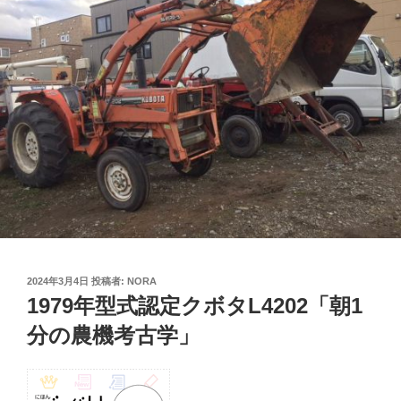
投
2024年3月4日
投稿者:
NORA
稿
1979年型式認定クボタL4202「朝1
日:
分の農機考古学」