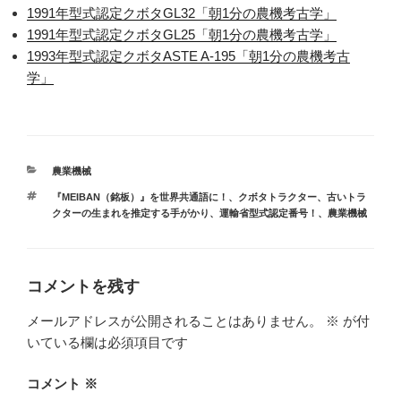
1991年型式認定クボタGL32「朝1分の農機考古学」
1991年型式認定クボタGL25「朝1分の農機考古学」
1993年型式認定クボタASTE A-195「朝1分の農機考古
学」
カ
農業機械
テ
タ
『MEIBAN（銘板）』を世界共通語に！
、
クボタトラクター
、
古いトラ
ゴ
グ
クターの生まれを推定する手がかり、運輸省型式認定番号！
、
農業機械
リ
ー
コメントを残す
メールアドレスが公開されることはありません。
※
が付
いている欄は必須項目です
コメント
※