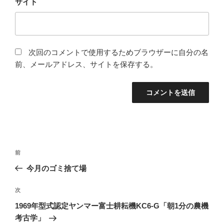
サイト
次回のコメントで使用するためブラウザーに自分の名
前、メールアドレス、サイトを保存する。
投
前
前
稿
の
今月のゴミ捨て場
ナ
投
ビ
稿
次
次
ゲ
の
1969年型式認定ヤンマー富士耕耘機KC6-G「朝1分の農機
投
ー
考古学」