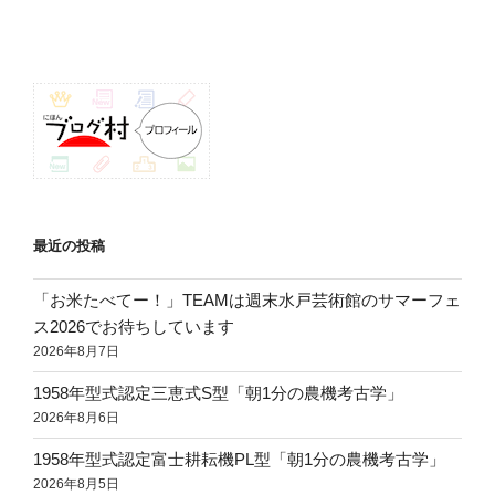
稿
シ
ョ
ン
最近の投稿
「お米たべてー！」TEAMは週末水戸芸術館のサマーフェ
ス2026でお待ちしています
2026年8月7日
1958年型式認定三恵式S型「朝1分の農機考古学」
2026年8月6日
1958年型式認定富士耕耘機PL型「朝1分の農機考古学」
2026年8月5日