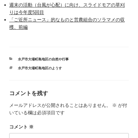
週末の活動（台風が心配）に向け、スライドモアの草刈
りは今年度5回目
「ご近所ニュース」的なものと営農組合のソラマメの収
穫、前編
カ
水戸市大場町島地区の自然や行事
テ
タ
水戸市大場町島地区のようす
ゴ
グ
リ
ー
コメントを残す
メールアドレスが公開されることはありません。
※
が付
いている欄は必須項目です
コメント
※