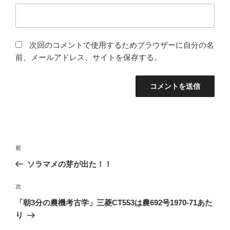
次回のコメントで使用するためブラウザーに自分の名
前、メールアドレス、サイトを保存する。
投
前
前
稿
の
ソラマメの芽が出た！！
ナ
投
ビ
稿
次
次
ゲ
の
「朝3分の農機考古学」三菱CT553は農692号1970-71あた
投
ー
り
稿
シ