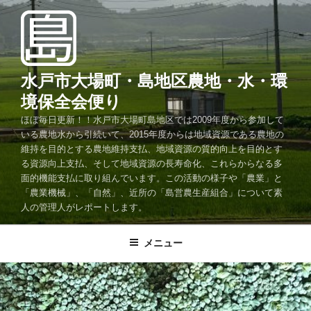
コ
ン
テ
ン
ツ
水戸市大場町・島地区農地・水・環
へ
境保全会便り
ス
ほぼ毎日更新！！水戸市大場町島地区では2009年度から参加して
キ
いる農地水から引続いて、2015年度からは地域資源である農地の
ッ
維持を目的とする農地維持支払、地域資源の質的向上を目的とす
プ
る資源向上支払、そして地域資源の長寿命化、これらからなる多
面的機能支払に取り組んでいます。この活動の様子や「農業」と
「農業機械」、「自然」、近所の「島営農生産組合」について素
人の管理人がレポートします。
メニュー