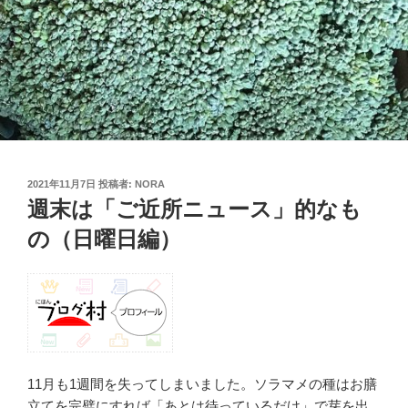
投
2021年11月7日
投稿者:
NORA
稿
週末は「ご近所ニュース」的なも
日:
の（日曜日編）
11月も1週間を失ってしまいました。ソラマメの種はお膳
立てを完璧にすれば「あとは待っているだけ」で芽を出