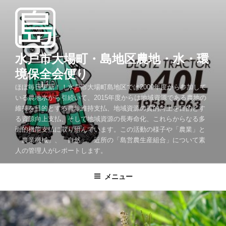
コ
ン
テ
ン
ツ
水戸市大場町・島地区農地・水・環
へ
境保全会便り
ス
ほぼ毎日更新！！水戸市大場町島地区では2009年度から参加して
キ
いる農地水から引続いて、2015年度からは地域資源である農地の
ッ
維持を目的とする農地維持支払、地域資源の質的向上を目的とす
プ
る資源向上支払、そして地域資源の長寿命化、これらからなる多
面的機能支払に取り組んでいます。この活動の様子や「農業」と
「農業機械」、「自然」、近所の「島営農生産組合」について素
人の管理人がレポートします。
メニュー