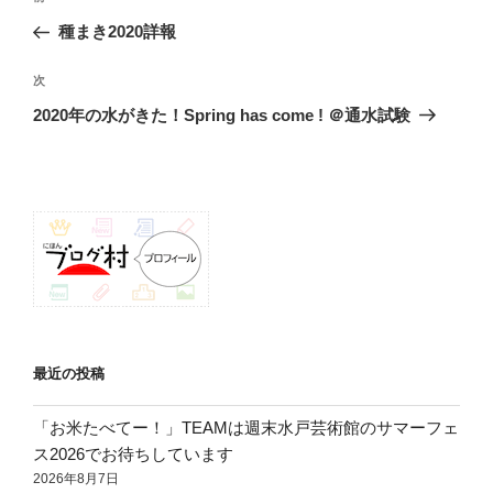
稿
の
種まき2020詳報
ナ
投
ビ
稿
次
次
ゲ
の
2020年の水がきた！Spring has come ! ＠通水試験
投
ー
稿
シ
ョ
ン
最近の投稿
「お米たべてー！」TEAMは週末水戸芸術館のサマーフェ
ス2026でお待ちしています
2026年8月7日