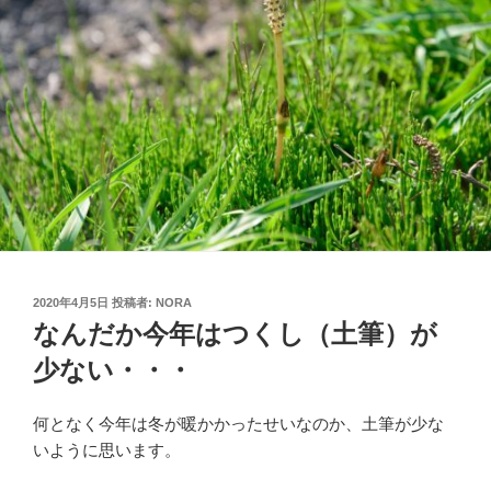
投
2020年4月5日
投稿者:
NORA
稿
なんだか今年はつくし（土筆）が
日:
少ない・・・
何となく今年は冬が暖かかったせいなのか、土筆が少な
いように思います。