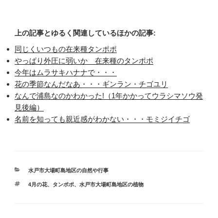
上の記事とゆるく関連しているほかの記事:
同じくいつもの在来種タンポポ
やっぱり外圧に弱いか 在来種のタンポポ
今年はムラサキハナナで・・・
花の季節なんだなあ・・・ギンラン・チゴユリ
なんで浦島なのかわかった!（1年かかってウラシマソウ発
見後編）
名前を知っても親近感がわかない・・・モミジイチゴ
カ
水戸市大場町島地区の自然や行事
テ
タ
4月の花
、
タンポポ
、
水戸市大場町島地区の植物
ゴ
グ
リ
ー