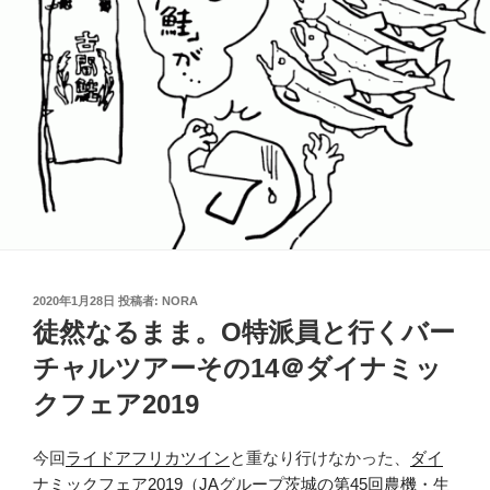
投
2020年1月28日
投稿者:
NORA
稿
徒然なるまま。O特派員と行くバー
日:
チャルツアーその14＠ダイナミッ
クフェア2019
今回
ライドアフリカツイン
と重なり行けなかった、
ダイ
ナミックフェア2019（JAグループ茨城の第45回農機・生