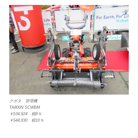
クボタ 管理機
TA800N SCWBM
￥534,924 税8％
￥544,830 税10％