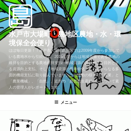
コ
ン
テ
ン
ツ
水戸市大場町・島地区農地・水・環
へ
境保全会便り
ス
ほぼ毎日更新！！水戸市大場町島地区では2009年度から参加して
キ
いる農地水から引続いて、2015年度からは地域資源である農地の
ッ
維持を目的とする農地維持支払、地域資源の質的向上を目的とす
プ
る資源向上支払、そして地域資源の長寿命化、これらからなる多
面的機能支払に取り組んでいます。この活動の様子や「農業」と
「農業機械」、「自然」、近所の「島営農生産組合」について素
人の管理人がレポートします。
メニュー