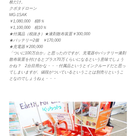
枚だけ。
クボタドローン
MG-1SAK
￥1,080,000 税8％
￥1,100,000 税10％
★付属品（税抜き）★液剤散布装置￥300,000
★バッテリー2個 ￥170,000
★充電器￥200,000
「ついに100万台か」と思ったのですが、充電器やバッテリー液剤
散布装置を付けるとプラス70万くらいになるという意味でしょう
かね？ 2台目用かな・・・付属品というとインクルードだと思っ
てしまいますが、値段がついているということは別売りというこ
となのでしょうねぇ・・・