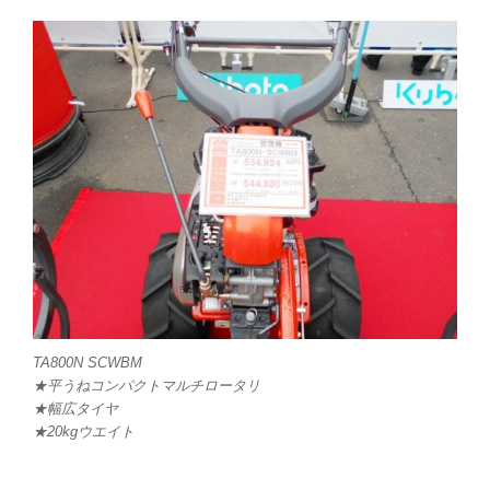
TA800N SCWBM
★平うねコンパクトマルチロータリ
★幅広タイヤ
★20kgウエイト