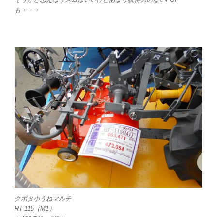
も・・・
クボタ小うねマルチ
RT-115（M1）