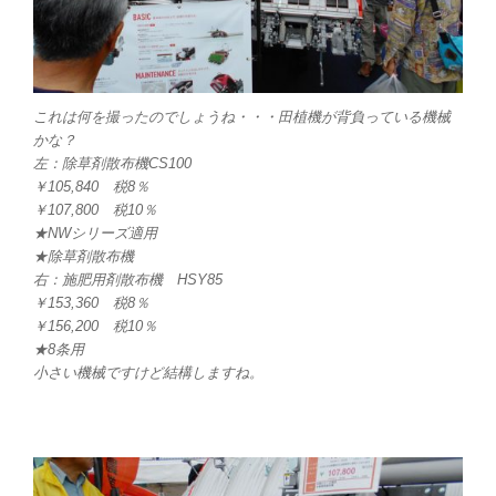
これは何を撮ったのでしょうね・・・田植機が背負っている機械
かな？
左：除草剤散布機CS100
￥105,840 税8％
￥107,800 税10％
★NWシリーズ適用
★除草剤散布機
右：施肥用剤散布機 HSY85
￥153,360 税8％
￥156,200 税10％
★8条用
小さい機械ですけど結構しますね。