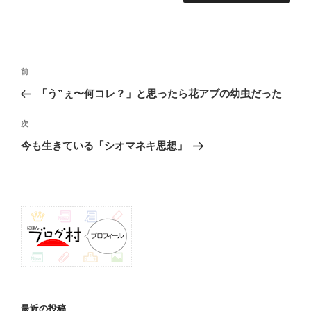
投
前
前
稿
の
「う”ぇ〜何コレ？」と思ったら花アブの幼虫だった
ナ
投
ビ
稿
次
次
ゲ
の
今も生きている「シオマネキ思想」
投
ー
稿
シ
ョ
ン
最近の投稿