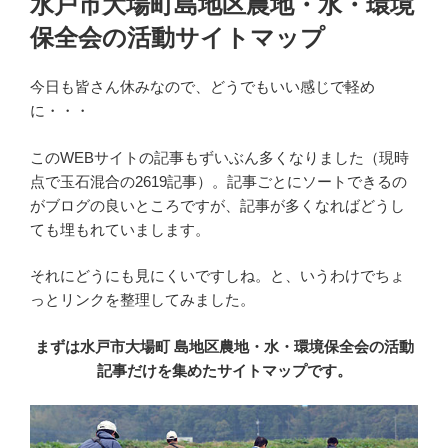
水戸市大場町島地区農地・水・環境
日:
保全会の活動サイトマップ
今日も皆さん休みなので、どうでもいい感じで軽め
に・・・
このWEBサイトの記事もずいぶん多くなりました（現時
点で玉石混合の2619記事）。記事ごとにソートできるの
がブログの良いところですが、記事が多くなればどうし
ても埋もれていまします。
それにどうにも見にくいですしね。と、いうわけでちょ
っとリンクを整理してみました。
まずは水戸市大場町 島地区農地・水・環境保全会の活動
記事だけを集めたサイトマップです。