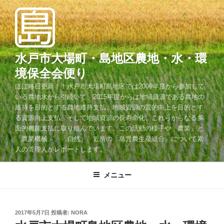
コ
ン
テ
ン
ツ
水戸市大場町・島地区農地・水・環
へ
境保全会便り
ス
ほぼ毎日更新！！水戸市大場町島地区では2009年度から参加して
キ
いる農地水から引続いて、2015年度からは地域資源である農地の
ッ
維持を目的とする農地維持支払、地域資源の質的向上を目的とす
プ
る資源向上支払、そして地域資源の長寿命化、これらからなる多
面的機能支払に取り組んでいます。この活動の様子や「農業」と
「農業機械」、「自然」、近所の「島営農生産組合」について素
人の管理人がレポートします。
メニュー
投
2017年5月7日
投稿者:
NORA
稿