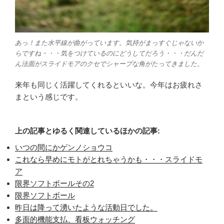
あっ！また水平線が曲がっています。気持がまっすぐじゃないか
らですね・・・気をつけているのにどうしてだろう・・・だんだ
ん法面がスライドモアのクセでシャープな角がたってきました。
来年も同じく活躍してくれるといいな。今年はお疲れさ
まという感じです。
上の記事とゆるく関連しているほかの記事:
いつの間にかゲンノショウコ
これなら早めにモトがとれちゃうかも・・・スライドモ
ア
限界ソフトボールその2
限界ソフトボール
昨日は降って湧いたような活動日でした。
多面的機能支払、看板ウォッチング