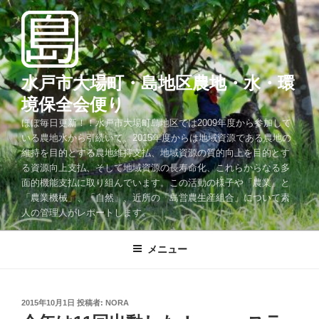
コ
ン
テ
ン
ツ
水戸市大場町・島地区農地・水・環
へ
境保全会便り
ス
ほぼ毎日更新！！水戸市大場町島地区では2009年度から参加して
キ
いる農地水から引続いて、2015年度からは地域資源である農地の
ッ
維持を目的とする農地維持支払、地域資源の質的向上を目的とす
プ
る資源向上支払、そして地域資源の長寿命化、これらからなる多
面的機能支払に取り組んでいます。この活動の様子や「農業」と
「農業機械」、「自然」、近所の「島営農生産組合」について素
人の管理人がレポートします。
メニュー
投
2015年10月1日
投稿者:
NORA
稿