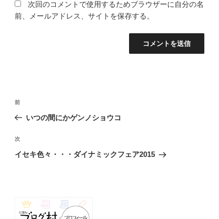
次回のコメントで使用するためブラウザーに自分の名
前、メールアドレス、サイトを保存する。
投
前
前
稿
の
いつの間にかゲンノショウコ
ナ
投
ビ
稿
次
次
ゲ
の
イセキ色々・・・ダイナミックフェア2015
投
ー
稿
シ
ョ
ン