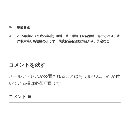
カ
農業機械
テ
タ
2015年度の（平成27年度）農地・水・環境保全会活動
、
あーとバス
、
水
ゴ
グ
戸市大場町島地区のようす
、
環境保全会活動の紹介や、予定など
リ
ー
コメントを残す
メールアドレスが公開されることはありません。
※
が付
いている欄は必須項目です
コメント
※