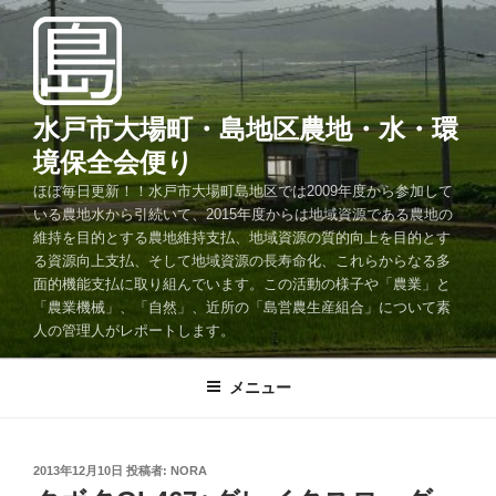
コ
ン
テ
ン
ツ
水戸市大場町・島地区農地・水・環
へ
境保全会便り
ス
ほぼ毎日更新！！水戸市大場町島地区では2009年度から参加して
キ
いる農地水から引続いて、2015年度からは地域資源である農地の
ッ
維持を目的とする農地維持支払、地域資源の質的向上を目的とす
プ
る資源向上支払、そして地域資源の長寿命化、これらからなる多
面的機能支払に取り組んでいます。この活動の様子や「農業」と
「農業機械」、「自然」、近所の「島営農生産組合」について素
人の管理人がレポートします。
メニュー
投
2013年12月10日
投稿者:
NORA
稿