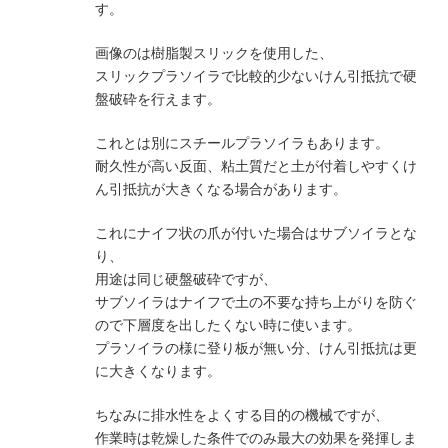
す。
画像のは樹脂製スリックを使用した、
スリックプラソイラで比較的少ないけん引抵抗で硬
盤破砕を行えます。
これとは別にスチールプラソイラもあります。
耐久性が高い反面、粘土質だと土が付着しやすくけ
ん引抵抗が大きくなる場合があります。
これにナイフ状の爪が付いた場合はサブソイラとな
り、
用途は同じ硬盤破砕ですが、
サブソイラはナイフで土の不要な持ち上がりを防ぐ
ので下層度を出したくない時に使います。
プラソイラの様に登り板が無い分、けん引抵抗は更
に大きくなります。
ちなみに排水性をよくする目的の機械ですが、
作業時は乾燥した条件でのみ最大の効果を発揮しま