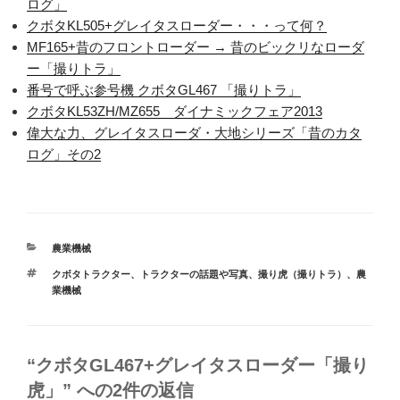
ログ」
クボタKL505+グレイタスローダー・・・って何？
MF165+昔のフロントローダー → 昔のビックリなローダ
ー「撮りトラ」
番号で呼ぶ参号機 クボタGL467 「撮りトラ」
クボタKL53ZH/MZ655 ダイナミックフェア2013
偉大な力、グレイタスローダ・大地シリーズ「昔のカタ
ログ」その2
カ
農業機械
テ
タ
クボタトラクター
、
トラクターの話題や写真
、
撮り虎（撮りトラ）
、
農
ゴ
グ
業機械
リ
ー
“クボタGL467+グレイタスローダー「撮り
虎」” への2件の返信