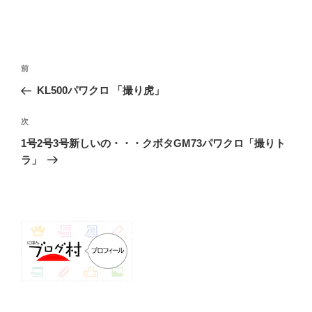
投
前
前
稿
の
KL500パワクロ 「撮り虎」
ナ
投
ビ
稿
次
次
ゲ
の
1号2号3号新しいの・・・クボタGM73パワクロ「撮りト
投
ー
ラ」
稿
シ
ョ
ン