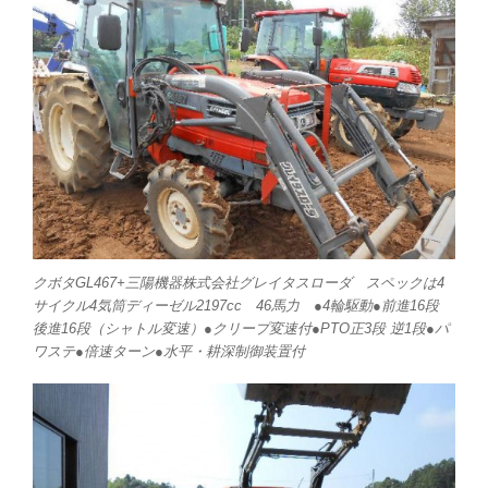
クボタGL467+三陽機器株式会社グレイタスローダ スペックは4
サイクル4気筒ディーゼル2197cc 46馬力 ●4輪駆動●前進16段
後進16段（シャトル変速）●クリープ変速付●PTO正3段 逆1段●パ
ワステ●倍速ターン●水平・耕深制御装置付