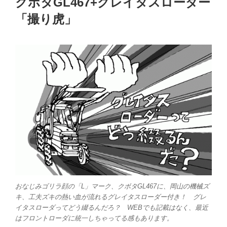
クボタGL467+グレイタスローダー
日:
「撮り虎」
おなじみゴリラ顔の「L」マーク、クボタGL467に、岡山の機械ズ
キ、工夫ズキの熱い血が流れるグレイタスローダー付き！ グレ
イタスローダってどう綴るんだろ？ WEBでも記載はなく、最近
はフロントローダに統一しちゃってる感もあります。