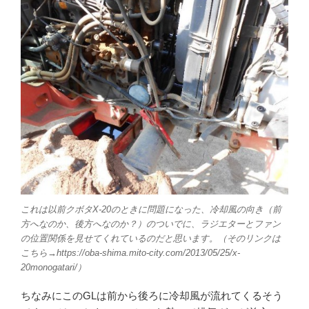
これは以前クボタX-20のときに問題になった、冷却風の向き（前
方へなのか、後方へなのか？）のついでに、ラジエターとファン
の位置関係を見せてくれているのだと思います。（そのリンクは
こちら→https://oba-shima.mito-city.com/2013/05/25/x-
20monogatari/）
ちなみにこのGLは前から後ろに冷却風が流れてくるそう