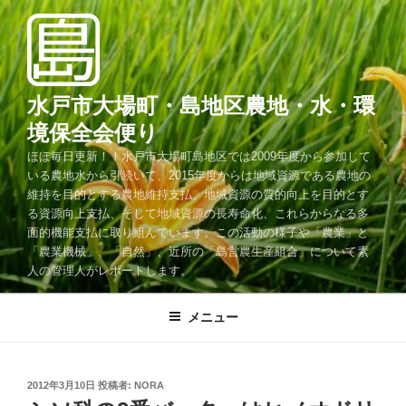
コ
ン
テ
ン
ツ
水戸市大場町・島地区農地・水・環
へ
境保全会便り
ス
ほぼ毎日更新！！水戸市大場町島地区では2009年度から参加して
キ
いる農地水から引続いて、2015年度からは地域資源である農地の
ッ
維持を目的とする農地維持支払、地域資源の質的向上を目的とす
プ
る資源向上支払、そして地域資源の長寿命化、これらからなる多
面的機能支払に取り組んでいます。この活動の様子や「農業」と
「農業機械」、「自然」、近所の「島営農生産組合」について素
人の管理人がレポートします。
メニュー
投
2012年3月10日
投稿者:
NORA
稿