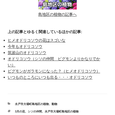
島地区の植物の記事へ
上の記事とゆるく関連しているほかの記事:
ヒメオドリコソウの花はスゴいな
今年もオドリコソウ
筑波山のオドリコソウ
オドリコソウ（シソの仲間 ピグモンよりかなりでか
い）
ピグモンがガラモンになった？（ヒメオドリコソウ）
いつものところにいつも出る・・・オドリコソウ
カ
水戸市大場町島地区の植物、動物
テ
タ
3月の花
、
シソの仲間
、
水戸市大場町島地区の植物
ゴ