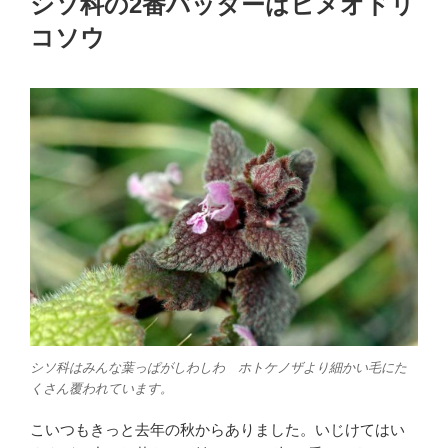
シソ科の2番バッターはヒメオドリ
日:
コソウ
シソ科はみんな葉っぱがしわしわ ホトケノザより細かい毛にた
くさん覆われています。
こいつもきっと去年の秋からありました。いじけてはい