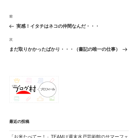
投
前
前
稿
の
実感！イタチはネコの仲間なんだ・・・
ナ
投
ビ
稿
次
次
ゲ
の
まだ取りかかったばかり・・・（書記の唯一の仕事）
投
ー
稿
シ
ョ
ン
最近の投稿
「お米たべてー！」TEAMは週末水戸芸術館のサマーフェ