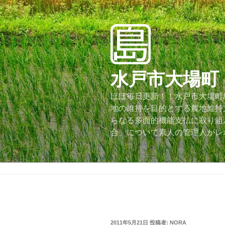
コ
ン
テ
ン
ツ
へ
水戸市大場町
ス
キ
ほぼ毎日更新！！水戸市大場町島
ッ
地の維持を目的とする農地維持
プ
らなる多面的機能支払に取り組
合」について素人の管理人がレ
投
2011年5月21日
投稿者:
NORA