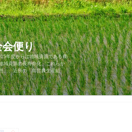
全会便り
015年度からは地域資源である農
地域資源の長寿命化、これらか
然」、近所の「島営農生産組