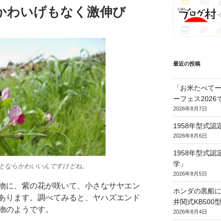
かわいげもなく激伸び
最近の投稿
「お米たべてー
ーフェス202
2026年8月7日
1958年型式
2026年8月6日
1958年型式
学」
とならかわいいんですけどね。
2026年8月5日
物に、紫の花が咲いて、小さなサヤエン
ホンダの黒船に
あります。調べてみると、ヤハズエンド
井関式KB50
物のようです。
2026年8月4日