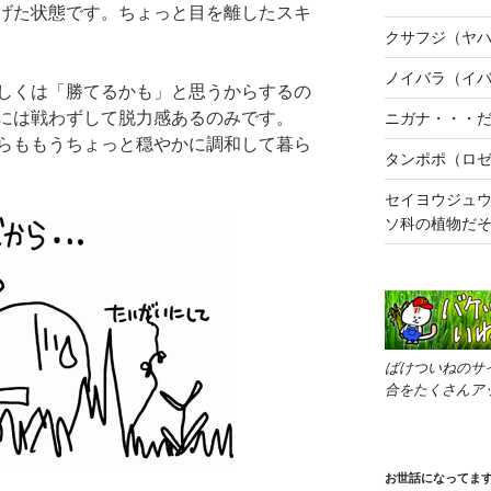
げた状態です。ちょっと目を離したスキ
クサフジ（ヤ
ノイバラ（イ
しくは「勝てるかも」と思うからするの
には戦わずして脱力感あるのみです。
ニガナ・・・
らももうちょっと穏やかに調和して暮ら
タンポポ（ロ
セイヨウジュ
ソ科の植物だ
ばけついねのサ
合をたくさんア
お世話になってま