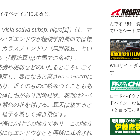
ィキペディアによると
、
んです「野口
sativa subsp. nigra[1]）は、マ
ているシート
ヤハズエンドウが植物学的局面では標
、カラスノエンドウ（烏野豌豆）とい
（｢野豌豆｣は中国での名称）。
WEBサイト
ダ
路傍や堤防などのいたるところにごく
す
芽し、春になると高さ60～150cmに
あり、近くのものに絡みつくこともあ
体に毛があり四角柱状。花期は3～6
ロードバイク
ドバイク お
紅紫色の花を付ける。豆果は熟すると
（と言ってお
、種子を激しく弾き飛ばす。
中海にかけての地方であり、この地方
期にはエンドウなどと同様に栽培され