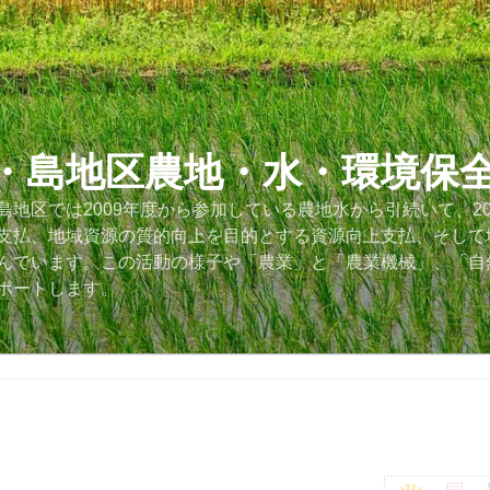
・島地区農地・水・環境保
地区では2009年度から参加している農地水から引続いて、2
支払、地域資源の質的向上を目的とする資源向上支払、そして
んでいます。この活動の様子や「農業」と「農業機械」、「自
ポートします。