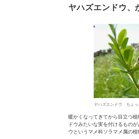
稿
ヤハズエンドウ、
日:
ヤハズエンドウ ちょっ
暖かくなってきてから目立つ植
ドウみたいな実を付けるものが
ウというマメ科ソラマメ属の植