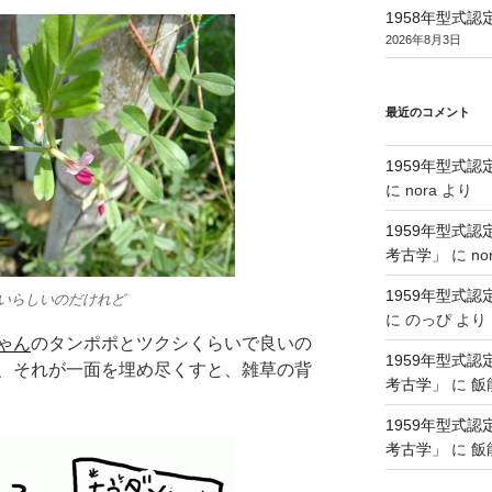
1958年型式
2026年8月3日
最近のコメント
1959年型式
に
nora
より
1959年型式
考古学」
に
no
1959年型式
いらしいのだけれど
に
のっぴ
より
ゃん
のタンポポとツクシくらいで良いの
1959年型式
、それが一面を埋め尽くすと、雑草の背
考古学」
に
飯
1959年型式
考古学」
に
飯