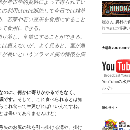
拠が考古学的資料によって得られてい
ての利用はほぼ断絶して今日では雑草
め、若芽や若い豆果を食用にすること
屋さん
農村の
って食用にできる。
打ちのご指導
切り落し、草笛にすることができる。
とは思えないが、よく見ると、茎が角
大場島YOUTUBE
そが長いというソラマメ属の特徴を満
YouTube
ルです
なのに、何かに寄りかかるでもなく、
議です。
そして、これ食べられるとは知
らこれ食って生延びればいいんですね。
派生サイト
とは書いてありませんけど）
弓矢のお尻の弦を引っ掛ける溝や、掛け