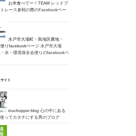
お米食べてー！TEAM
レッドブ
レース参戦の際のFacebookペー
水戸市大場町・島地区農地・
りfacebookページ
水戸市大場
水・環境保全会便りのfacebookペ
たサイト
inuchopper.blog
心の中にある
eyを使ってカタチにする男のブログ