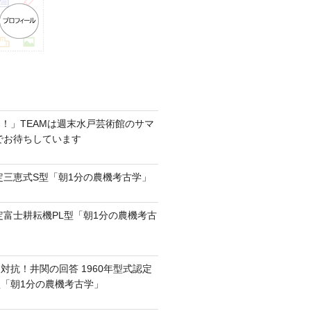
！」TEAMは週末水戸芸術館のサマ
6でお待ちしています
認定三恵式S型「朝1分の農機考古学」
認定富士耕耘機PL型「朝1分の農機考古
対抗！井関の回答 1960年型式認定
0型「朝1分の農機考古学」