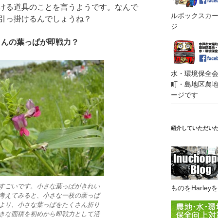
ける道具のことを言うようです。なんで
ルボックスカート
引っ掛けるんでしょうね？
ジ
さんの葉っぱが即戦力？
水・環境保全会便
町・島地区農地・
ージです
紹介していただい
すごいです。小さな葉っぱがきれい
ものをHarl
考えてみると、小さな一枚の葉っぱ
より、小さな葉っぱをたくさん折り
きな面積を初めから即戦力として活