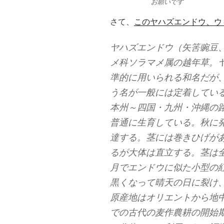
お願いです
さて、
このヤハズエンドウ、ウ
ヤハズエンドウ（矢筈豌豆、Vicia 
メ科ソラマメ属の越年草。
準的に用いられる和名だが
う名が一般には定着している
本州～四国・九州・沖縄の
普通に生育している。秋に発
達する。茎には巻きひげが
るが大体は直立する。茎は全
月でエンドウに似た小型の
黒くなって晴天の日に裂け
原産地はオリエントから地
での古代の麦作農耕の開始