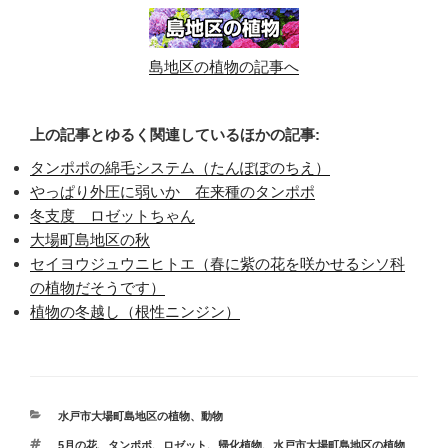
島地区の植物の記事へ
上の記事とゆるく関連しているほかの記事:
タンポポの綿毛システム（たんぽぽのちえ）
やっぱり外圧に弱いか 在来種のタンポポ
冬支度 ロゼットちゃん
大場町島地区の秋
セイヨウジュウニヒトエ（春に紫の花を咲かせるシソ科
の植物だそうです）
植物の冬越し（根性ニンジン）
カ
水戸市大場町島地区の植物、動物
テ
タ
5月の花
、
タンポポ
、
ロゼット
、
帰化植物
、
水戸市大場町島地区の植物