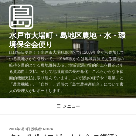
コ
ン
テ
ン
ツ
水戸市大場町・島地区農地・水・環
へ
境保全会便り
ス
ほぼ毎日更新！！水戸市大場町島地区では2009年度から参加して
キ
いる農地水から引続いて、2015年度からは地域資源である農地の
ッ
維持を目的とする農地維持支払、地域資源の質的向上を目的とす
プ
る資源向上支払、そして地域資源の長寿命化、これらからなる多
面的機能支払に取り組んでいます。この活動の様子や「農業」と
「農業機械」、「自然」、近所の「島営農生産組合」について素
人の管理人がレポートします。
メニュー
投
2011年5月3日
投稿者:
NORA
稿