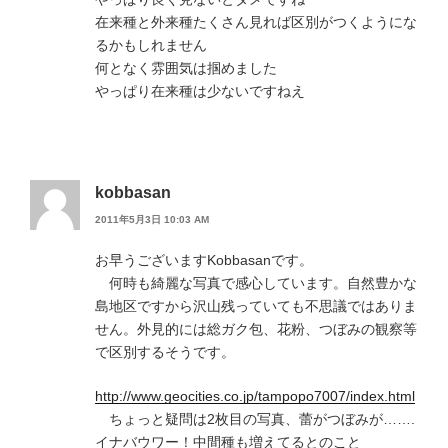
在来種と外来種たくさん見れば区別がつくようにな
るかもしれません
何となく雰囲気は掴めました
やっぱり在来種は少ないですねえ
kobbasan
2011年5月3日 10:03 AM
お早うございますKobbasanです。
何時も綺麗な写真で感心しています。自然豊かな
島地区ですから沢山残っていても不思議ではありま
せん。外見的には総ガク包、花粉、つぼみの観察等
で区別するそうです。
http://www.geocities.co.jp/tampopo7007/index.html
ちょっと疑問は2枚目の写真、蕾がつぼみが…….
イナバウワー！中間種も増えてるとのこと