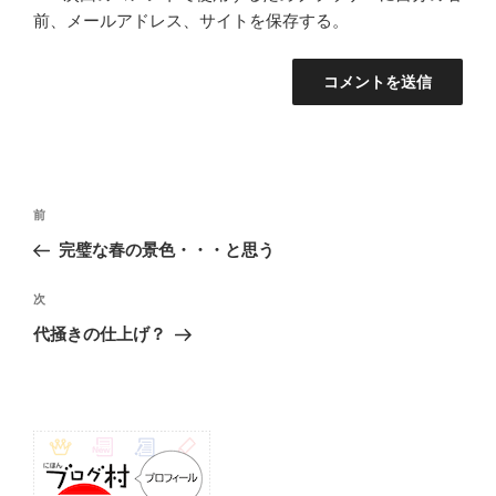
前、メールアドレス、サイトを保存する。
投
前
前
稿
の
完璧な春の景色・・・と思う
ナ
投
ビ
稿
次
次
ゲ
の
代掻きの仕上げ？
投
ー
稿
シ
ョ
ン