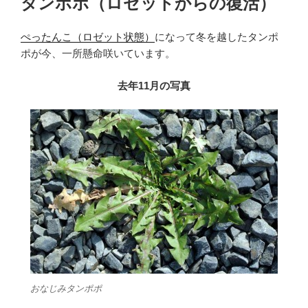
タンポポ（ロゼットからの復活）
日:
ぺったんこ（ロゼット状態）
になって冬を越したタンポ
ポが今、一所懸命咲いています。
去年11月の写真
おなじみタンポポ