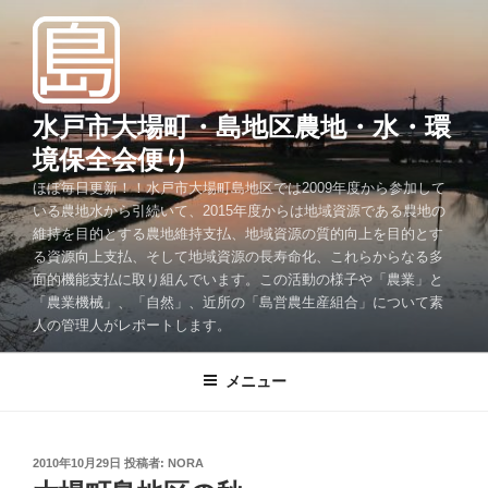
コ
ン
テ
ン
ツ
水戸市大場町・島地区農地・水・環
へ
境保全会便り
ス
ほぼ毎日更新！！水戸市大場町島地区では2009年度から参加して
キ
いる農地水から引続いて、2015年度からは地域資源である農地の
ッ
維持を目的とする農地維持支払、地域資源の質的向上を目的とす
プ
る資源向上支払、そして地域資源の長寿命化、これらからなる多
面的機能支払に取り組んでいます。この活動の様子や「農業」と
「農業機械」、「自然」、近所の「島営農生産組合」について素
人の管理人がレポートします。
メニュー
投
2010年10月29日
投稿者:
NORA
稿