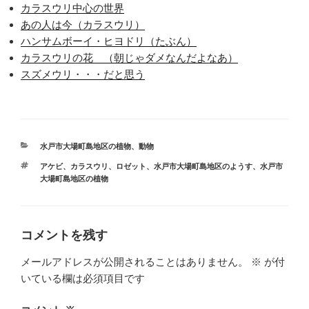
カラスウリ中心の世界
あの人は今（カラスウリ）
ハンサムボーイ・ヒヨドリ（たぶん）
カラスウリの花 （朝じゃダメなんだよなあ）
スズメウリ・・・だと思う
カ
水戸市大場町島地区の植物、動物
テ
タ
アケビ
、
カラスウリ
、
ロゼット
、
水戸市大場町島地区のようす
、
水戸市
ゴ
グ
大場町島地区の植物
リ
ー
コメントを残す
メールアドレスが公開されることはありません。
※
が付
いている欄は必須項目です