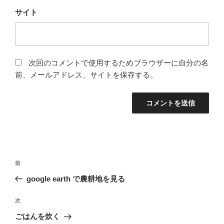
サイト
次回のコメントで使用するためブラウザーに自分の名
前、メールアドレス、サイトを保存する。
投
前
前
稿
の
google earth で農耕地を見る
ナ
投
ビ
稿
次
次
ゲ
の
ごはんを炊く