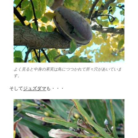
よく見ると中身の果実は鳥につつかれて所々穴があいていま
す。
そして
ジュズダマ
も・・・