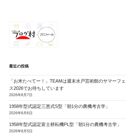
投
ー
稿
シ
ョ
ン
最近の投稿
「お米たべてー！」TEAMは週末水戸芸術館のサマーフェ
ス2026でお待ちしています
2026年8月7日
1958年型式認定三恵式S型「朝1分の農機考古学」
2026年8月6日
1958年型式認定富士耕耘機PL型「朝1分の農機考古学」
2026年8月5日