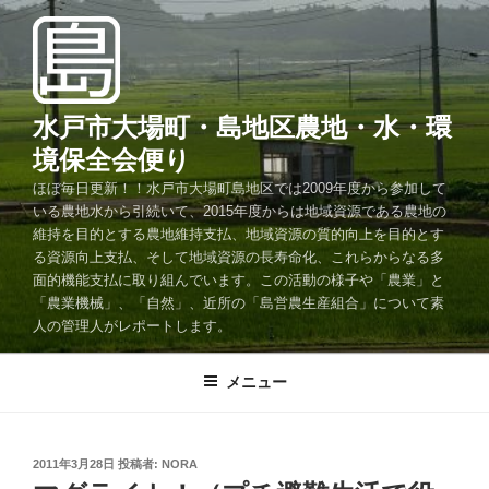
コ
ン
テ
ン
ツ
水戸市大場町・島地区農地・水・環
へ
境保全会便り
ス
ほぼ毎日更新！！水戸市大場町島地区では2009年度から参加して
キ
いる農地水から引続いて、2015年度からは地域資源である農地の
ッ
維持を目的とする農地維持支払、地域資源の質的向上を目的とす
プ
る資源向上支払、そして地域資源の長寿命化、これらからなる多
面的機能支払に取り組んでいます。この活動の様子や「農業」と
「農業機械」、「自然」、近所の「島営農生産組合」について素
人の管理人がレポートします。
メニュー
投
2011年3月28日
投稿者:
NORA
稿