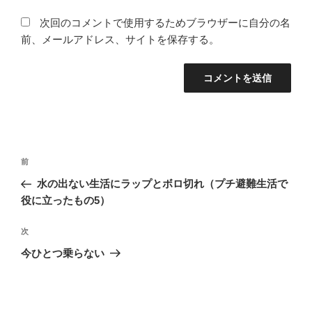
次回のコメントで使用するためブラウザーに自分の名
前、メールアドレス、サイトを保存する。
投
前
前
稿
の
水の出ない生活にラップとボロ切れ（プチ避難生活で
ナ
投
役に立ったもの5）
ビ
稿
ゲ
次
次
の
ー
今ひとつ乗らない
投
シ
稿
ョ
ン