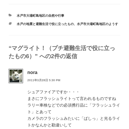
カ
水戸市大場町島地区の自然や行事
テ
タ
水戸の地震と避難生活で役に立ったもの
、
水戸市大場町島地区のようす
ゴ
グ
リ
ー
“マグライト！（プチ避難生活で役に立っ
たもの6）” への2件の返信
nora
2011年3月28日 5:30 PM
シュアファイアですか・・・
まさにフラッシュライトって言われるものですね
ラリー車検などでの必須携行品に「フラッシュライ
ト」とあって
カメラのフラッシュみたいに「ぱしっ」と光るライ
トかなんかと勘違いして