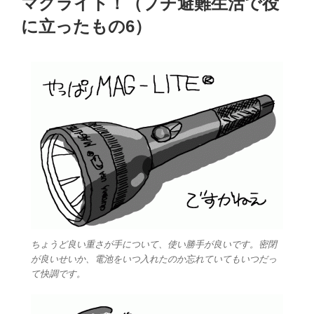
マグライト！（プチ避難生活で役
日:
に立ったもの6）
ちょうど良い重さが手について、使い勝手が良いです。密閉
が良いせいか、電池をいつ入れたのか忘れていてもいつだっ
て快調です。