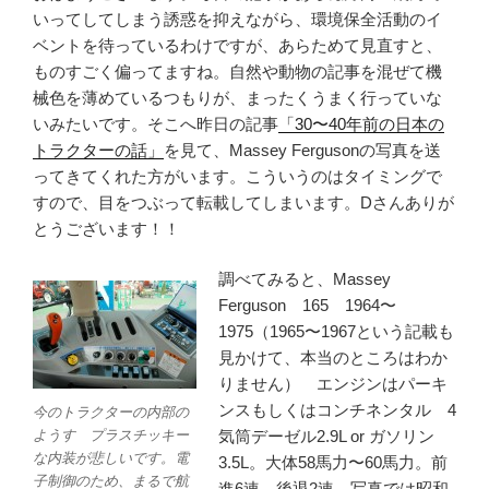
いってしてしまう誘惑を抑えながら、環境保全活動のイ
ベントを待っているわけですが、あらためて見直すと、
ものすごく偏ってますね。自然や動物の記事を混ぜて機
械色を薄めているつもりが、まったくうまく行っていな
いみたいです。そこへ昨日の記事
「30〜40年前の日本の
トラクターの話」
を見て、Massey Fergusonの写真を送
ってきてくれた方がいます。こういうのはタイミングで
すので、目をつぶって転載してしまいます。Dさんありが
とうございます！！
調べてみると、Massey
Ferguson 165 1964〜
1975（1965〜1967という記載も
見かけて、本当のところはわか
りません） エンジンはパーキ
ンスもしくはコンチネンタル 4
今のトラクターの内部の
ようす プラスチッキー
気筒デーゼル2.9L or ガソリン
な内装が悲しいです。電
3.5L。大体58馬力〜60馬力。前
子制御のため、まるで航
進6速、後退2速。写真では昭和