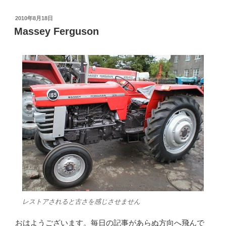
投
2010年8月18日
稿
Massey Ferguson
日:
レストアされると古さを感じさせません
おはようございます。毎日の記事があらぬ方向へ飛んで