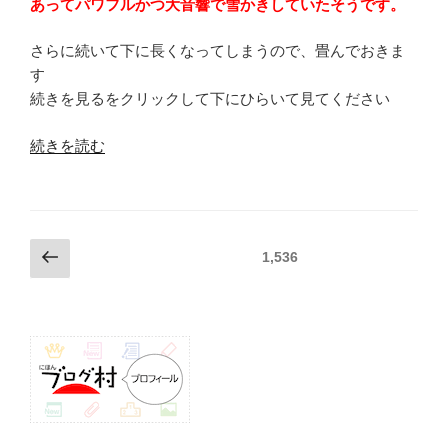
あってパワフルかつ大音響で雪かきしていたそうです。
さらに続いて下に長くなってしまうので、畳んでおきま
す
続きを見るをクリックして下にひらいて見てください
“Massey
続きを読む
Ferguson”
の
投
前
固定ページ
1,536
の
稿
ペ
ナ
ー
ビ
ジ
ゲ
ー
シ