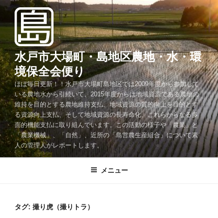
コ
ン
テ
ン
ツ
水戸市大場町・島地区農地・水・環
へ
境保全会便り
ス
ほぼ毎日更新！！水戸市大場町島地区では2009年度から参加して
キ
いる農地水から引続いて、2015年度からは地域資源である農地の
ッ
維持を目的とする農地維持支払、地域資源の質的向上を目的とす
プ
る資源向上支払、そして地域資源の長寿命化、これらからなる多
面的機能支払に取り組んでいます。この活動の様子や「農業」と
「農業機械」、「自然」、近所の「島営農生産組合」について素
人の管理人がレポートします。
メニュー
タグ:
撮り虎（撮りトラ）