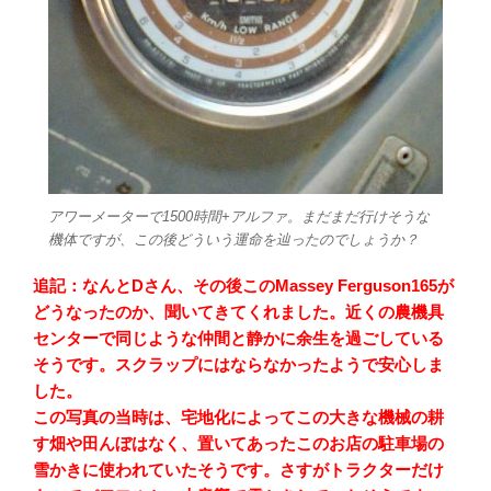
アワーメーターで1500時間+アルファ。まだまだ行けそうな
機体ですが、この後どういう運命を辿ったのでしょうか？
追記：なんとDさん、その後このMassey Ferguson165が
どうなったのか、聞いてきてくれました。近くの農機具
センターで同じような仲間と静かに余生を過ごしている
そうです。スクラップにはならなかったようで安心しま
した。
この写真の当時は、宅地化によってこの大きな機械の耕
す畑や田んぼはなく、置いてあったこのお店の駐車場の
雪かきに使われていたそうです。さすがトラクターだけ