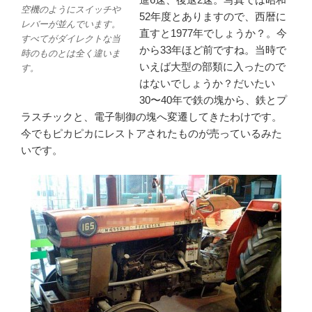
空機のようにスイッチや
52年度とありますので、西暦に
レバーが並んでいます。
直すと1977年でしょうか？。今
すべてがダイレクトな当
から33年ほど前ですね。当時で
時のものとは全く違いま
いえば大型の部類に入ったので
す。
はないでしょうか？だいたい
30〜40年で鉄の塊から、鉄とプ
ラスチックと、電子制御の塊へ変遷してきたわけです。
今でもピカピカにレストアされたものが売っているみた
いです。