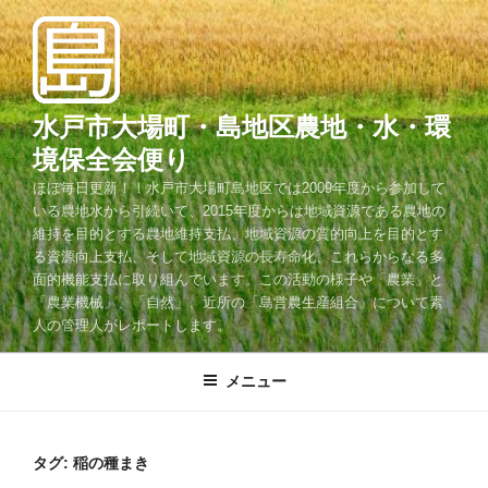
コ
ン
テ
ン
ツ
水戸市大場町・島地区農地・水・環
へ
境保全会便り
ス
ほぼ毎日更新！！水戸市大場町島地区では2009年度から参加して
キ
いる農地水から引続いて、2015年度からは地域資源である農地の
ッ
維持を目的とする農地維持支払、地域資源の質的向上を目的とす
プ
る資源向上支払、そして地域資源の長寿命化、これらからなる多
面的機能支払に取り組んでいます。この活動の様子や「農業」と
「農業機械」、「自然」、近所の「島営農生産組合」について素
人の管理人がレポートします。
メニュー
タグ:
稲の種まき