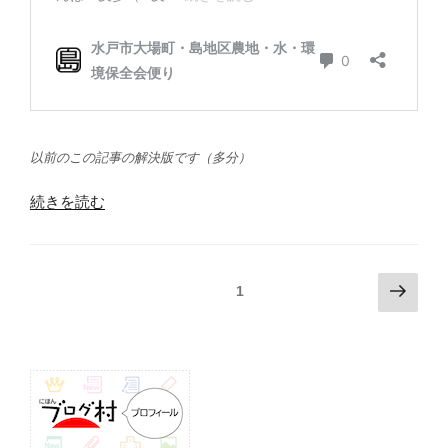
以前のこの記事の解決版です（多分）
“種
続きを読む
籾
（コ
シ
投
次
固定ページ
1
ヒ
の
稿
カ
ペ
ナ
リ
ー
ビ
乾
ジ
籾）
ゲ
一
ー
反