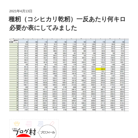
投
2021年4月13日
稿
種籾（コシヒカリ乾籾）一反あたり何キロ
日:
必要か表にしてみました