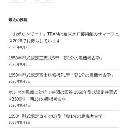
シ
あ
ョ
た
ン
り
最近の投稿
何
キ
「お米たべてー！」TEAMは週末水戸芸術館のサマーフェ
ロ
ス2026でお待ちしています
必
2026年8月7日
要
1958年型式認定三恵式S型「朝1分の農機考古学」
か
2026年8月6日
表
に
1958年型式認定富士耕耘機PL型「朝1分の農機考古学」
し
2026年8月5日
て
ホンダの黒船に対抗！井関の回答 1960年型式認定井関式
み
KB500型「朝1分の農機考古学」
ま
2026年8月4日
し
た”
1958年型式認定コイケ6R型「朝1分の農機考古学」
の
2026年8月3日