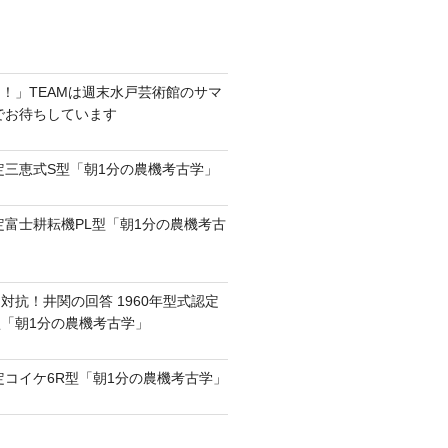
！」TEAMは週末水戸芸術館のサマ
6でお待ちしています
認定三恵式S型「朝1分の農機考古学」
認定富士耕耘機PL型「朝1分の農機考古
対抗！井関の回答 1960年型式認定
0型「朝1分の農機考古学」
認定コイケ6R型「朝1分の農機考古学」