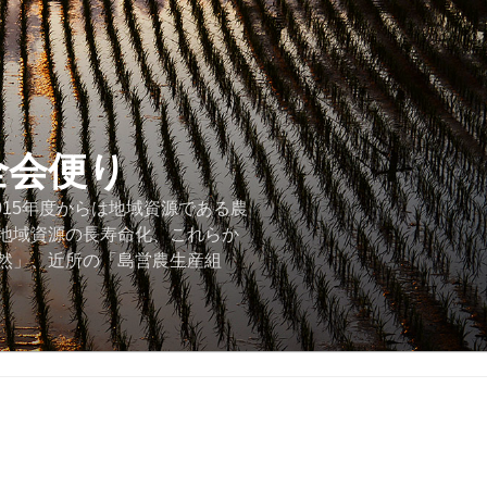
全会便り
015年度からは地域資源である農
地域資源の長寿命化、これらか
然」、近所の「島営農生産組