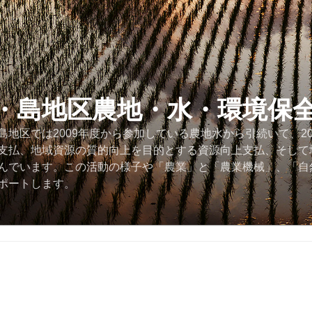
・島地区農地・水・環境保
地区では2009年度から参加している農地水から引続いて、2
支払、地域資源の質的向上を目的とする資源向上支払、そして
んでいます。この活動の様子や「農業」と「農業機械」、「自
ポートします。