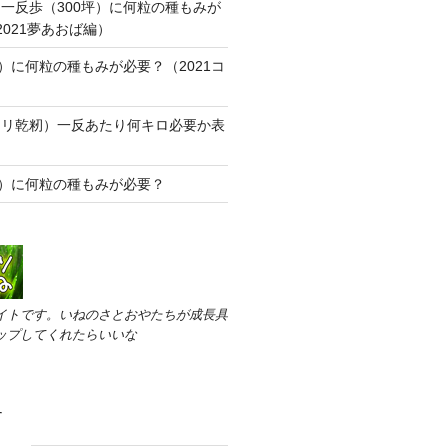
一反歩（300坪）に何粒の種もみが
2021夢あおば編）
坪）に何粒の種もみが必要？（2021コ
カリ乾籾）一反あたり何キロ必要か表
た
坪）に何粒の種もみが必要？
イトです。いねのさとおやたちが成長具
ップしてくれたらいいな
す