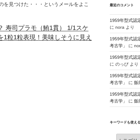
のを見つけた・・・というメールをよこ
最近のコメント
1959年型式
 寿司プラモ（鮪1貫） 1/1スケ
に
nora
より
を1粒1粒表現！美味しそうに見え
1959年型式
考古学」
に
no
1959年型式
に
のっぴ
より
1959年型式
考古学」
に
飯
1959年型式
考古学」
に
飯
キーワードも使え