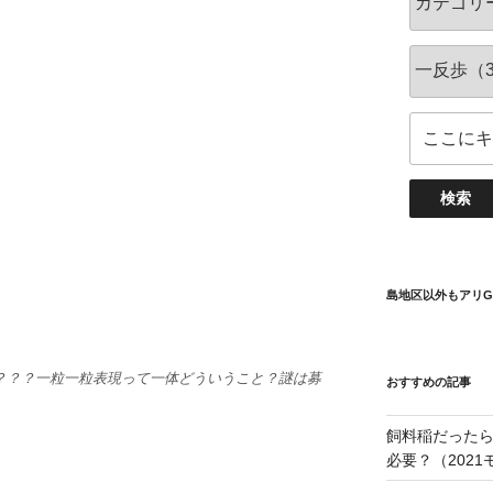
島地区以外もアリG
？？？一粒一粒表現って一体どういうこと？謎は募
おすすめの記事
飼料稲だったら
必要？（202