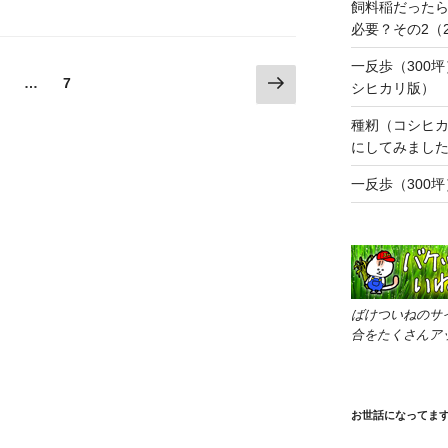
飼料稲だったら
必要？その2（
一反歩（300
次
固
固
…
7
シヒカリ版）
の
定
定
ペ
ペ
ペ
種籾（コシヒ
ー
ー
にしてみまし
ー
ジ
ジ
ジ
一反歩（300
ばけついねのサ
合をたくさんア
お世話になってま