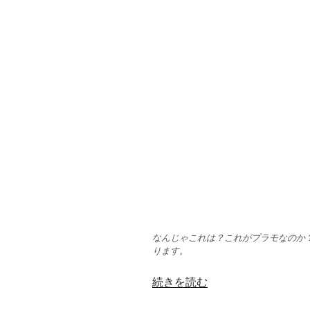
なんじゃこれは？これがプラモなのか
ります。
“1
続きを読む
貫