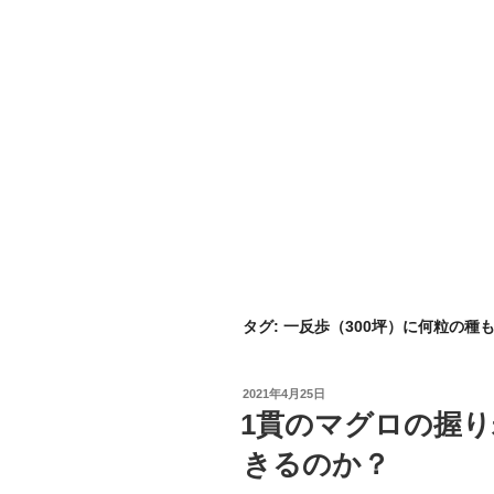
タグ:
一反歩（300坪）に何粒の種
投
2021年4月25日
稿
1貫のマグロの握
日:
きるのか？