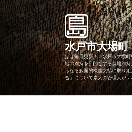
コ
ン
テ
ン
ツ
へ
水戸市大場町
ス
キ
ほぼ毎日更新！！水戸市大場町島
ッ
地の維持を目的とする農地維持
プ
らなる多面的機能支払に取り組
合」について素人の管理人がレ