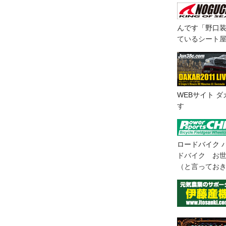
んです「野口
ているシート
WEBサイト
ダ
す
ロードバイク
ドバイク お
（と言ってお