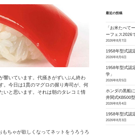
最近の投稿
「お米たべてー
ーフェス202
2026年8月7日
1958年型式
2026年8月6日
1958年型式
学」
が響いています。代掻きがずいぶん終わ
2026年8月5日
す。今日は1貫のマグロの握り寿司が、何
ホンダの黒船に
たいと思います。それは朝のタレコミ情
井関式KB50
2026年8月4日
1958年型式
2026年8月3日
おもちゃが欲しくなってネットをうろうろ