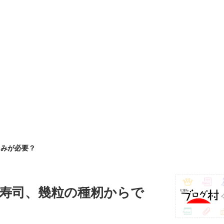
もみが必要？
り寿司、幾粒の種籾からで