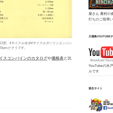
屋さん
農村の
打ちのご指導
大場島YOUTUBE
53型、4サイクル水冷4サイクルガソリンエンジン
530rpmだそうです。
イスコンバインのカタログ
や
価格表
と比
YouTube
ルです
派生サイト