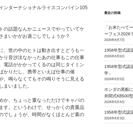
インターナショナルライスコンバイン105
最近の投稿
「お米たべてー
トの話題なんかニュースでやっていてケ
ーフェス202
さまいかがお過ごしでしょうか？
2026年8月7日
1958年型式
に、世の中のヒトは動き出すとどうも一
2026年8月6日
かり音沙汰なかったあの仕事もこの仕事
、電話がかかってくるのは同じタイミン
1958年型式
ばかりだし、携帯といえば仕事の催
学」
や、鳴らなくてもその鳴りそうに見える
2026年8月5日
しまいました。
ホンダの黒船に
井関式KB50
めか、ちょっと重なっただけでキャパの
2026年8月4日
ます。というわけで、せっかくの貴重品
1958年型式
のでしょうが、時間がなくほとんど素の
2026年8月3日