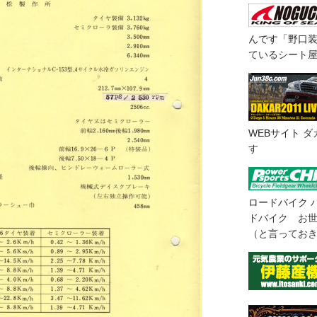
んです「野口
ているシート
WEBサイト
ダ
す
ロードバイク
ドバイク お
（と言ってお