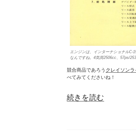
エンジンは、インターナショナルC-1
なんですね。4気筒2506cc、57ps/2
競合商品であろう
クレイソンラ
べてみてくださいね！
“ラ
続きを読む
イ
ス
コ