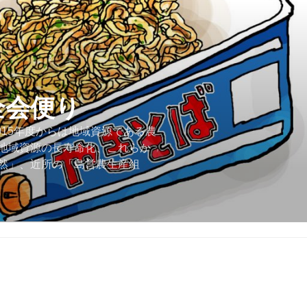
全会便り
015年度からは地域資源である農
地域資源の長寿命化、これらか
然」、近所の「島営農生産組