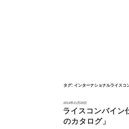
タグ:
インターナショナルライスコ
投
2014年11月20日
稿
ライスコンバイン仕
日:
のカタログ」