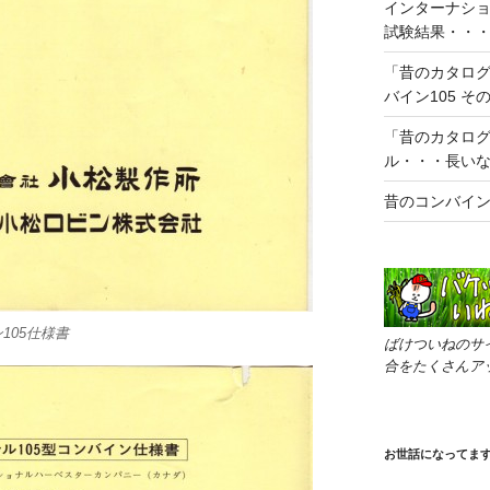
インターナショ
試験結果・・
「昔のカタログ
バイン105 その
「昔のカタロ
ル・・・長い
昔のコンバイ
105仕様書
ばけついねのサ
合をたくさんア
お世話になってま