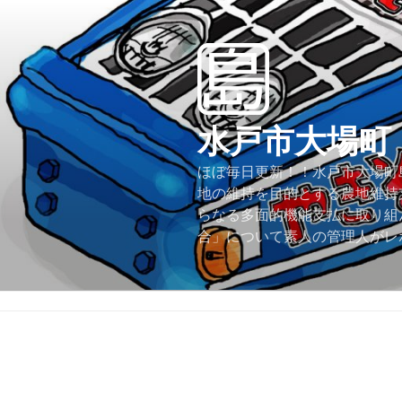
コ
ン
テ
ン
ツ
へ
水戸市大場町
ス
キ
ほぼ毎日更新！！水戸市大場町島
ッ
地の維持を目的とする農地維持
プ
らなる多面的機能支払に取り組
合」について素人の管理人がレ