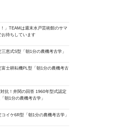
！」TEAMは週末水戸芸術館のサマ
6でお待ちしています
認定三恵式S型「朝1分の農機考古学」
認定富士耕耘機PL型「朝1分の農機考古
対抗！井関の回答 1960年型式認定
0型「朝1分の農機考古学」
認定コイケ6R型「朝1分の農機考古学」