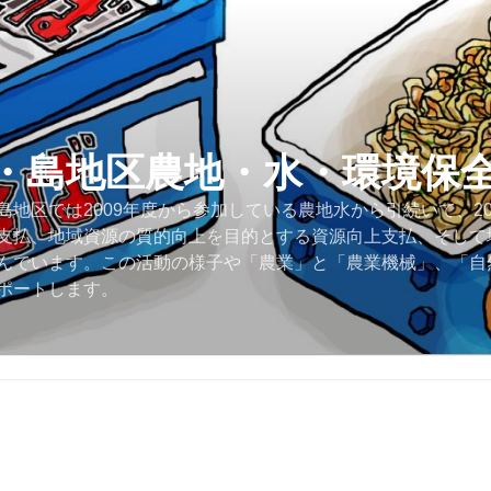
・島地区農地・水・環境保
地区では2009年度から参加している農地水から引続いて、2
支払、地域資源の質的向上を目的とする資源向上支払、そして
んでいます。この活動の様子や「農業」と「農業機械」、「自
ポートします。