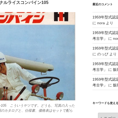
ナルライスコンバイン105
最近のコメント
1959年型式
に
nora
より
1959年型式
考古学」
に
no
1959年型式
に
のっぴ
より
1959年型式
考古学」
に
飯
1959年型式
考古学」
に
飯
キーワードも使え
105 こういうヤツです。どうも、写真の入った
明のカタログと、仕様書、価格表はセットで配ら