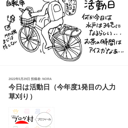
投
2022年5月29日
投稿者:
NORA
稿
今日は活動日（今年度1発目の人力
日:
草刈り）