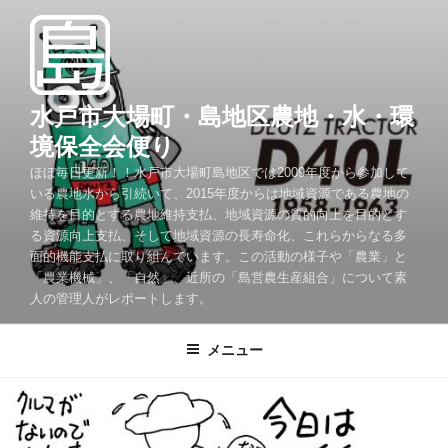
コ
ン
テ
ン
ツ
水戸市大場町・島地区農地・水・環
へ
境保全会便り
ス
ほぼ毎日更新！！水戸市大場町島地区では2009年度から参加して
キ
いる農地水から引続いて、2015年度からは地域資源である農地の
ッ
維持を目的とする農地維持支払、地域資源の質的向上を目的とす
プ
る資源向上支払、そして地域資源の長寿命化、これらからなる多
面的機能支払に取り組んでいます。この活動の様子や「農業」と
「農業機械」、「自然」、近所の「島営農生産組合」について素
人の管理人がレポートします。
メニュー