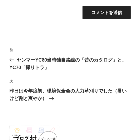
投
前
前
稿
の
ヤンマーYC80当時独自路線の「昔のカタログ」と、
ナ
投
YC70「撮りトラ」
ビ
稿
ゲ
次
次
の
ー
昨日は今年度初、環境保全会の人力草刈りでした（暑い
投
シ
けど割と爽やか）
稿
ョ
ン