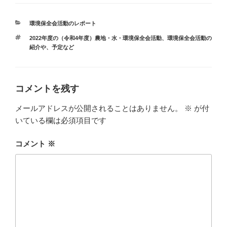
カ
環境保全会活動のレポート
テ
タ
2022年度の（令和4年度）農地・水・環境保全会活動
、
環境保全会活動の
ゴ
グ
紹介や、予定など
リ
ー
コメントを残す
メールアドレスが公開されることはありません。
※
が付
いている欄は必須項目です
コメント
※