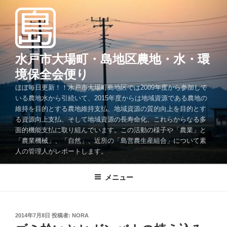
コ
ン
テ
ン
ツ
水戸市大場町・島地区農地・水・環
へ
境保全会便り
ス
ほぼ毎日更新！！水戸市大場町島地区では2009年度から参加して
キ
いる農地水から引続いて、2015年度からは地域資源である農地の
ッ
維持を目的とする農地維持支払、地域資源の質的向上を目的とす
プ
る資源向上支払、そして地域資源の長寿命化、これらからなる多
面的機能支払に取り組んでいます。この活動の様子や「農業」と
「農業機械」、「自然」、近所の「島営農生産組合」について素
人の管理人がレポートします。
メニュー
投
2014年7月8日
投稿者:
NORA
稿