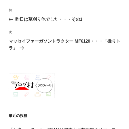
投
前
前
稿
の
昨日は草刈り他でした・・・その1
ナ
投
ビ
稿
次
次
ゲ
の
マッセイファーガソントラクター MF6120・・・「撮りト
投
ー
ラ」
稿
シ
ョ
ン
最近の投稿