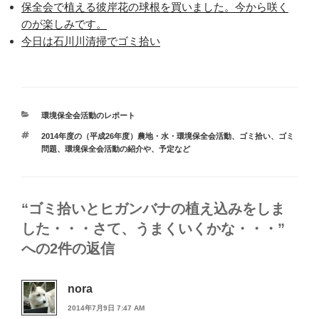
保全会で植える彼岸花の球根を買いました。今から咲く
のが楽しみです。
今日は石川川清掃でゴミ拾い
カ
環境保全会活動のレポート
テ
タ
2014年度の（平成26年度）農地・水・環境保全会活動
、
ゴミ拾い、ゴミ
ゴ
グ
問題
、
環境保全会活動の紹介や、予定など
リ
ー
“ゴミ拾いとヒガンバナの植え込みをしま
した・・・さて、うまくいくかな・・・”
への2件の返信
nora
2014年7月9日 7:47 AM