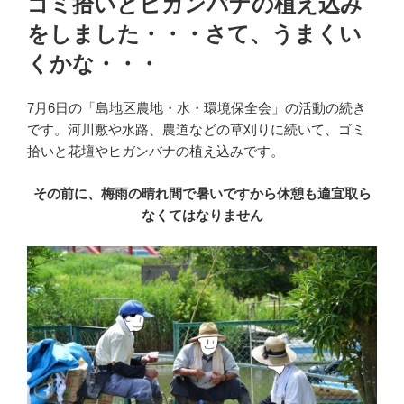
ゴミ拾いとヒガンバナの植え込み
日:
をしました・・・さて、うまくい
くかな・・・
7月6日の「島地区農地・水・環境保全会」の活動の続き
です。河川敷や水路、農道などの草刈りに続いて、ゴミ
拾いと花壇やヒガンバナの植え込みです。
その前に、梅雨の晴れ間で暑いですから休憩も適宜取ら
なくてはなりません