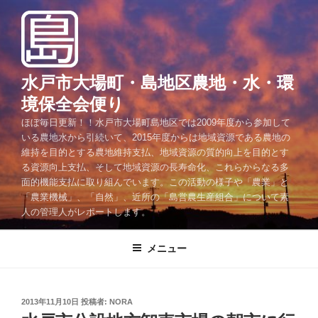
コ
ン
テ
ン
ツ
水戸市大場町・島地区農地・水・環
へ
境保全会便り
ス
ほぼ毎日更新！！水戸市大場町島地区では2009年度から参加して
キ
いる農地水から引続いて、2015年度からは地域資源である農地の
ッ
維持を目的とする農地維持支払、地域資源の質的向上を目的とす
プ
る資源向上支払、そして地域資源の長寿命化、これらからなる多
面的機能支払に取り組んでいます。この活動の様子や「農業」と
「農業機械」、「自然」、近所の「島営農生産組合」について素
人の管理人がレポートします。
メニュー
投
2013年11月10日
投稿者:
NORA
稿