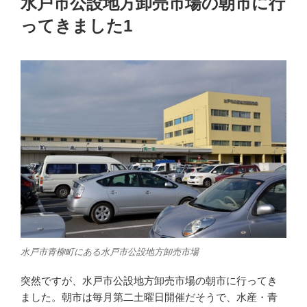
水戸市公設地方卸売市場の朝市に行
日:
ってきました1
水戸市青柳町にある水戸市公設地方卸売市場
突然ですが、水戸市公設地方卸売市場の朝市に行ってき
ました。朝市は毎月第二土曜日開催だそうで、水産・青