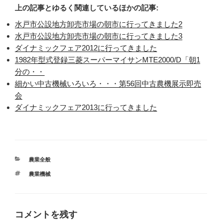
上の記事とゆるく関連しているほかの記事:
水戸市公設地方卸売市場の朝市に行ってきました2
水戸市公設地方卸売市場の朝市に行ってきました3
ダイナミックフェア2012に行ってきました
1982年型式登録三菱スーパーマイサンMTE2000/D「朝1
分の・・
細かい中古機械いろいろ・・・第56回中古農機展示即売
会
ダイナミックフェア2013に行ってきました
カ
農業全般
テ
タ
農業機械
ゴ
グ
リ
ー
コメントを残す