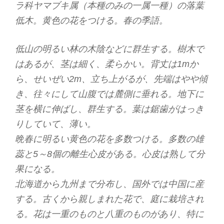
ラ科ヤマブキ属（本種のみの一属一種）の落葉
低木。黄色の花をつける。春の季語。
低山の明るい林の木陰などに群生する。樹木で
はあるが、茎は細く、柔らかい。背丈は1mか
ら、せいぜい2m、立ち上がるが、先端はやや傾
き、往々にして山腹では麓側に垂れる。地下に
茎を横に伸ばし、群生する。葉は鋸歯がはっき
りしていて、薄い。
晩春に明るい黄色の花を多数つける。多数の雄
蕊と5～8個の離生心皮がある。心皮は熟して分
果になる。
北海道から九州まで分布し、国外では中国に産
する。古くから親しまれた花で、庭に栽培され
る。花は一重のものと八重のものがあり、特に