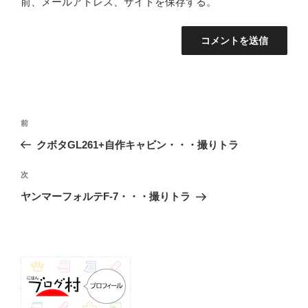
前、メールアドレス、サイトを保存する。
投
前
前
稿
の
クボタGL261+自作キャビン・・・撮りトラ
ナ
投
ビ
稿
次
次
ゲ
の
ヤンマーフォルテF-7・・・撮りトラ
投
ー
稿
シ
ョ
ン