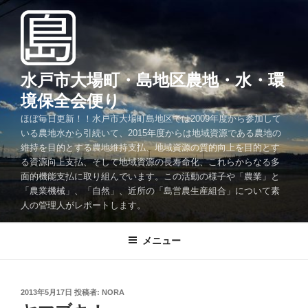
コ
ン
テ
ン
ツ
水戸市大場町・島地区農地・水・環
へ
境保全会便り
ス
ほぼ毎日更新！！水戸市大場町島地区では2009年度から参加して
キ
いる農地水から引続いて、2015年度からは地域資源である農地の
ッ
維持を目的とする農地維持支払、地域資源の質的向上を目的とす
プ
る資源向上支払、そして地域資源の長寿命化、これらからなる多
面的機能支払に取り組んでいます。この活動の様子や「農業」と
「農業機械」、「自然」、近所の「島営農生産組合」について素
人の管理人がレポートします。
メニュー
投
2013年5月17日
投稿者:
NORA
稿