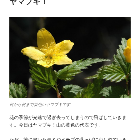
ヤマブキ！
日:
何から何まで黄色いヤマブキです
花の季節が光速で過ぎ去ってしまうので飛ばしていきま
す。今日はヤマブキ！山の黄色の代表です。
ただ、前に書いた
モミジイチゴの葉っぱ
に少し似ている