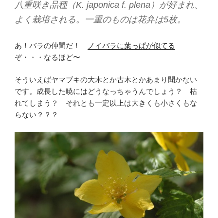
八重咲き品種（K. japonica f. plena）が好まれ、
よく栽培される。一重のものは花弁は5枚。
あ！バラの仲間だ！
ノイバラに葉っぱが似てる
ぞ・・・なるほど〜
そういえばヤマブキの大木とか古木とかあまり聞かない
です。成長した暁にはどうなっちゃうんでしょう？ 枯
れてしまう？ それとも一定以上は大きくも小さくもな
らない？？？