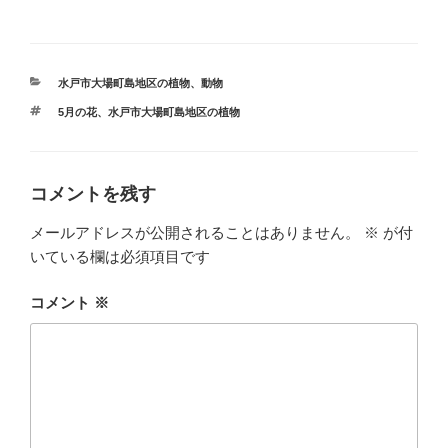
カ
水戸市大場町島地区の植物、動物
テ
タ
5月の花
、
水戸市大場町島地区の植物
ゴ
グ
リ
ー
コメントを残す
メールアドレスが公開されることはありません。
※
が付
いている欄は必須項目です
コメント
※