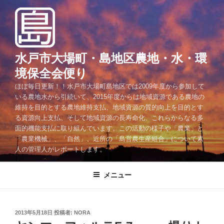
コ
ン
テ
ン
ツ
水戸市大場町・島地区農地・水・環
へ
境保全会便り
ス
ほぼ毎日更新！！水戸市大場町島地区では2009年度から参加して
キ
いる農地水から引続いて、2015年度からは地域資源である農地の
ッ
維持を目的とする農地維持支払、地域資源の質的向上を目的とす
プ
る資源向上支払、そして地域資源の長寿命化、これらからなる多
面的機能支払に取り組んでいます。この活動の様子や「農業」と
「農業機械」、「自然」、近所の「島営農生産組合」について素
人の管理人がレポートします。
メニュー
投
2013年5月18日
投稿者:
NORA
稿