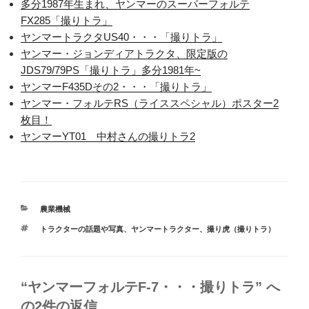
多分1987年生まれ、ヤンマーのスーパーフォルテ
FX285「撮りトラ」
ヤンマートラクタUS40・・・「撮りトラ」
ヤンマー・ジョンディアトラクタ、限定版の
JDS79/79PS「撮りトラ」多分1981年~
ヤンマーF435Dその2・・・「撮りトラ」
ヤンマー・フォルテRS（ライススペシャル）ポスター2
枚目！
ヤンマーYT01 中村さんの撮りトラ2
カ
農業機械
テ
タ
トラクターの話題や写真
、
ヤンマートラクター
、
撮り虎（撮りトラ）
ゴ
グ
リ
ー
“ヤンマーフォルテF-7・・・撮りトラ” へ
の2件の返信