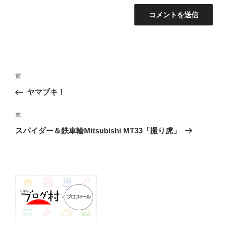
投
前
前
稿
の
ヤマブキ！
ナ
投
ビ
稿
次
次
ゲ
の
スパイダー＆鉄車輪Mitsubishi MT33「撮り虎」
投
ー
稿
シ
ョ
ン