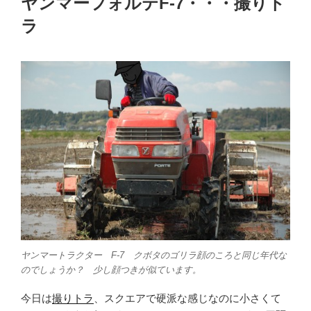
ヤンマーフォルテF-7・・・撮りト
日:
ラ
ヤンマートラクター F-7 クボタのゴリラ顔のころと同じ年代な
のでしょうか？ 少し顔つきが似ています。
今日は
撮りトラ
、スクエアで硬派な感じなのに小さくて