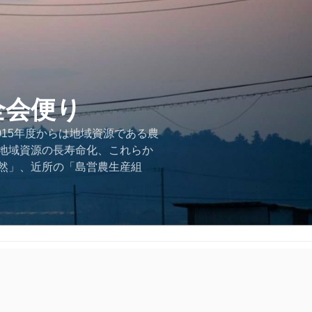
全会便り
015年度からは地域資源である農
地域資源の長寿命化、これらか
然」、近所の「島営農生産組