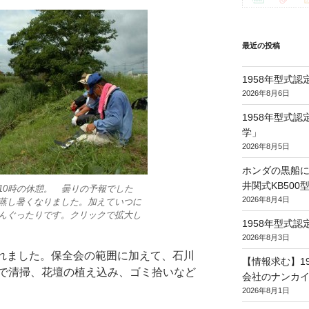
最近の投稿
1958年型式
2026年8月6日
1958年型式
学」
2026年8月5日
ホンダの黒船に
井関式KB50
10時の休憩。 曇りの予報でした
2026年8月4日
蒸し暑くなりました。加えていつに
んぐったりです。クリックで拡大し
1958年型式
2026年8月3日
行われました。保全会の範囲に加えて、石川
【情報求む】1
で清掃、花壇の植え込み、ゴミ拾いなど
会社のナンカイ
2026年8月1日