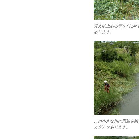
背丈以上ある葦を刈るM
あります。
この小さな川の両脇を除
とダムがあります。