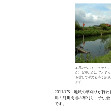
本日のベストショット！
が、日差しが出てとても
も増して草丈も高く皆さ
ます。
2011/7/3 地域の草刈りが
川の河川周辺の草刈り、子供会
です。