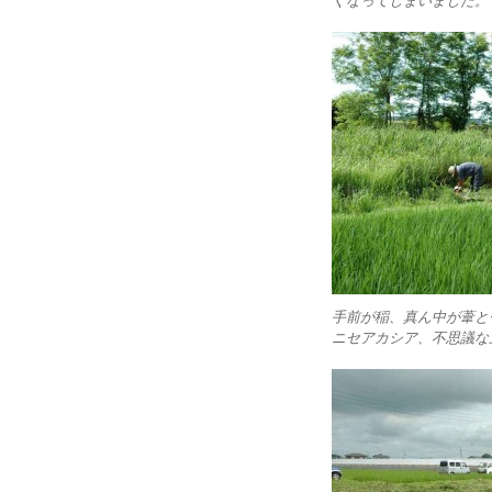
くなってしまいました。
手前が稲、真ん中が葦と
ニセアカシア、不思議な