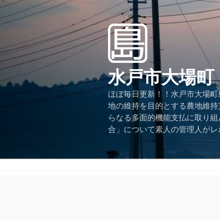
コ
ン
テ
ン
ツ
へ
水戸市大場町
ス
キ
ほぼ毎日更新！！水戸市大場町島
ッ
地の維持を目的とする農地維持
プ
らなる多面的機能支払に取り組
合」について素人の管理人がレ