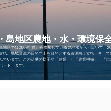
・島地区農地・水・環境保
地区では2009年度から参加している農地水から引続いて、2
支払、地域資源の質的向上を目的とする資源向上支払、そして
んでいます。この活動の様子や「農業」と「農業機械」、「自
ポートします。