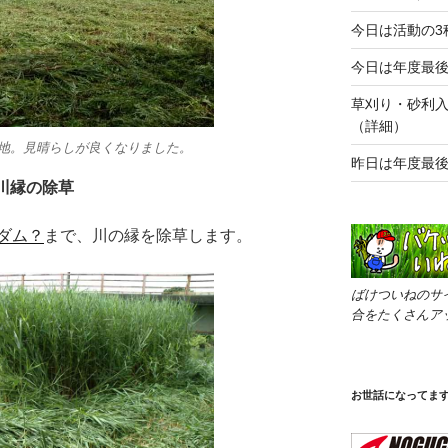
今日は活動の3
今日は年度最
草刈り・砂利入
（詳細）
地。見晴らしが良くなりました。
昨日は年度最
川縁の除草
ダム？
まで、川の縁を除草します。
ばけついねのサ
合をたくさんア
お世話になってま