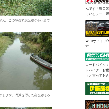
んです「野口
ているシート
さん。この時点で水は脛ぐらいまで
WEBサイト
ダ
す
ロードバイク
ドバイク お
（と言ってお
草します。写真を写した橋を越える