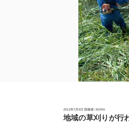
投
2011年7月4日
投稿者:
NORA
稿
地域の草刈りが行
日: