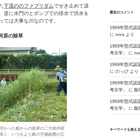
た
下流ののファブリダム
でせき止めて汲
最近のコメント
、逆に水門のとポンプでの排水で洪水を
っては大事な川なのです。
1959年型式
に
nora
より
河原の除草
1959年型式
考古学」
に
no
1959年型式
に
のっぴ
より
1959年型式
考古学」
に
飯
1959年型式
考古学」
に
飯
浮かべた船からの除草の二方面作戦
キーワードも使え
高く、いつもより船の守備範囲が広