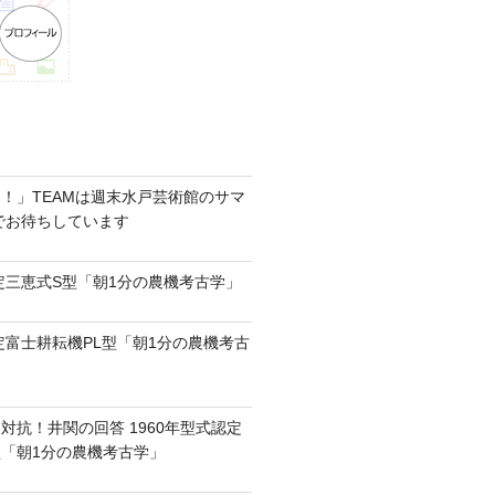
！」TEAMは週末水戸芸術館のサマ
6でお待ちしています
認定三恵式S型「朝1分の農機考古学」
認定富士耕耘機PL型「朝1分の農機考古
対抗！井関の回答 1960年型式認定
0型「朝1分の農機考古学」