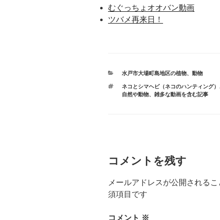
むぐっちょオオバン動画
ツバメ再来日！
カ
水戸市大場町島地区の植物、動物
テ
タ
ネコとシマヘビ（ネコのハンティング）
ゴ
グ
自然や動物、雑多な動画を含む記事
リ
ー
コメントを残す
メールアドレスが公開されるこ
須項目です
コメント
※