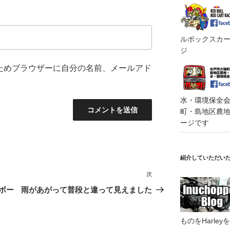
ルボックスカート
ジ
ためブラウザーに自分の名前、メールアド
水・環境保全会便
町・島地区農地・
ージです
紹介していただい
次
次
の
ボー
雨があがって普段と違って見えました
投
稿
ものをHarl