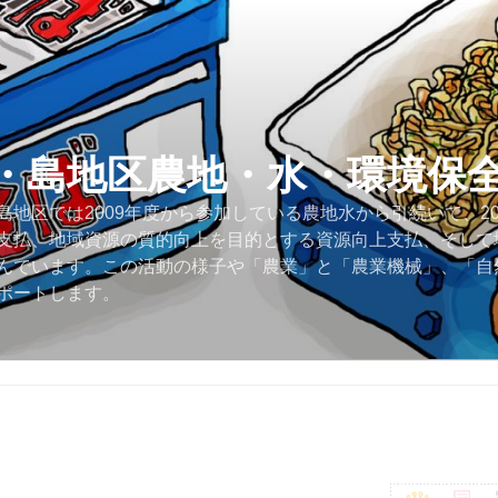
・島地区農地・水・環境保
地区では2009年度から参加している農地水から引続いて、2
支払、地域資源の質的向上を目的とする資源向上支払、そして
んでいます。この活動の様子や「農業」と「農業機械」、「自
ポートします。