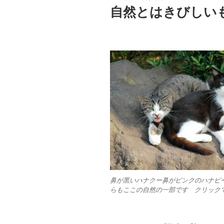
稿
自然とはきびしい
日:
鼻が黒いハナクー鼻がピンクのハナピ
らもここの自然の一部です クリック