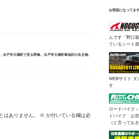
お世話になってま
んです「野口
ているシート
、
水戸市大場町で見る野鳥
、
水戸市大場町島地区の生き物
、
WEBサイト
ダ
す
ロードバイク
とはありません。
※
が付いている欄は必
ドバイク お
（と言ってお