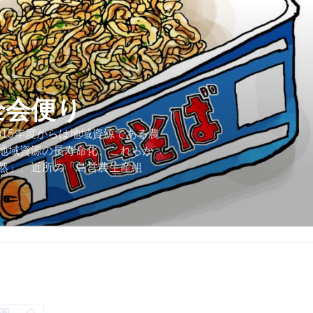
全会便り
015年度からは地域資源である農
地域資源の長寿命化、これらか
然」、近所の「島営農生産組