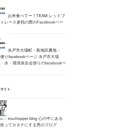
お米食べてー！TEAM
レッドブ
レース参戦の際のFacebookペー
水戸市大場町・島地区農地・
りfacebookページ
水戸市大場
水・環境保全会便りのfacebookペ
たサイト
inuchopper.blog
心の中にある
eyを使ってカタチにする男のブログ