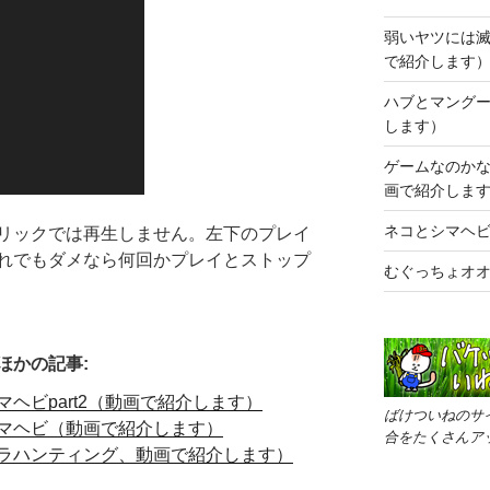
弱いヤツには滅
で紹介します
ハブとマング
します）
ゲームなのか
画で紹介しま
ネコとシマヘ
リックでは再生しません。左下のプレイ
れでもダメなら何回かプレイとストップ
むぐっちょオ
ほかの記事:
ヘビpart2（動画で紹介します）
ばけついねのサ
マヘビ（動画で紹介します）
合をたくさんア
ラハンティング、動画で紹介します）