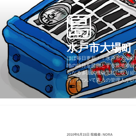
コ
ン
テ
ン
ツ
へ
水戸市大場町
ス
キ
ほぼ毎日更新！！水戸市大場町島
ッ
地の維持を目的とする農地維持
プ
らなる多面的機能支払に取り組
合」について素人の管理人がレ
投
2010年6月15日
投稿者:
NORA