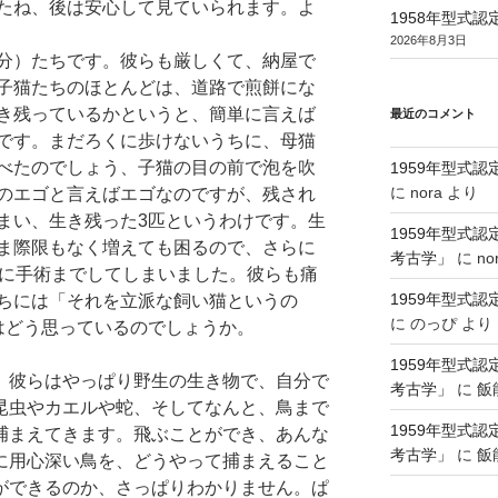
たね、後は安心して見ていられます。よ
1958年型式
2026年8月3日
分）たちです。彼らも厳しくて、納屋で
子猫たちのほとんどは、道路で煎餅にな
き残っているかというと、簡単に言えば
最近のコメント
です。まだろくに歩けないうちに、母猫
べたのでしょう、子猫の目の前で泡を吹
1959年型式
に
nora
より
のエゴと言えばエゴなのですが、残され
まい、生き残った3匹というわけです。生
1959年型式
ま際限もなく増えても困るので、さらに
考古学」
に
no
匹に手術までしてしまいました。彼らも痛
1959年型式
ちには「それを立派な飼い猫というの
に
のっぴ
より
はどう思っているのでしょうか。
1959年型式
彼らはやっぱり野生の生き物で、自分で
考古学」
に
飯
昆虫やカエルや蛇、そしてなんと、鳥まで
1959年型式
捕まえてきます。飛ぶことができ、あんな
考古学」
に
飯
に用心深い鳥を、どうやって捕まえること
ができるのか、さっぱりわかりません。ぱ