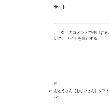
サイト
次回のコメントで使用する
レス、サイトを保存する。
投
前
前
稿
の
おとうさん（おじいさん）ソフト
投
ル
ナ
稿
ビ