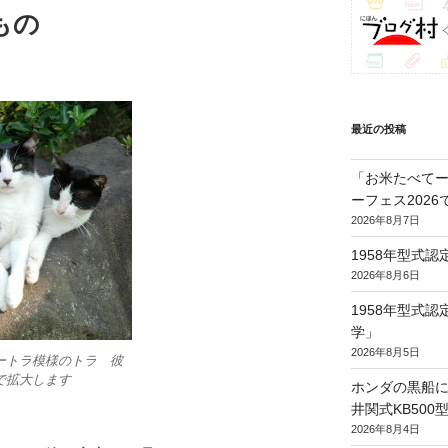
もの
最近の投稿
「お米たべてー
ーフェス202
2026年8月7日
1958年型式
2026年8月6日
1958年型式
学」
2026年8月5日
ートラ模様のトラ 彼
で拡大します
ホンダの黒船に
井関式KB50
2026年8月4日