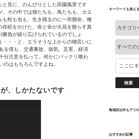
っと見に、のんびりとした田園風景です
キーワードも使え
が、その中では猫たちも、鳥たちも、カエ
ルも蛇も虫も、生き残るのに一所懸命。種
の存続をかけた、命と命が火花を散らす真
剣勝負が繰り広げられているのでしょ
う・・・と、エラそうな上からの物言いに
ある僕も、交通事故、病気、災害、経済
十分注意を払って、何かにパックリ喰わ
いのはもちろんですよね。
すが、しかたないです
島地区以外もアリG
おすすめの記事