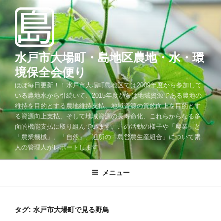
コ
ン
テ
ン
ツ
水戸市大場町・島地区農地・水・環
へ
境保全会便り
ス
ほぼ毎日更新！！水戸市大場町島地区では2009年度から参加して
キ
いる農地水から引続いて、2015年度からは地域資源である農地の
ッ
維持を目的とする農地維持支払、地域資源の質的向上を目的とす
プ
る資源向上支払、そして地域資源の長寿命化、これらからなる多
面的機能支払に取り組んでいます。この活動の様子や「農業」と
「農業機械」、「自然」、近所の「島営農生産組合」について素
人の管理人がレポートします。
メニュー
タグ:
水戸市大場町で見る野鳥