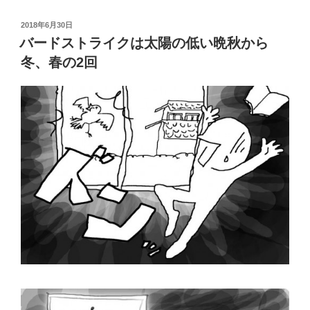
投
2018年6月30日
稿
バードストライクは太陽の低い晩秋から
日:
冬、春の2回