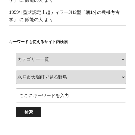
学」
に
飯能の人
より
1959年型式認定上越ティラーJH3型「朝1分の農機考古
学」
に
飯能の人
より
キーワードも使えるサイト内検索