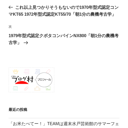
稿
の
これ以上見つかりそうもないので1970年型式認定コン
ナ
投
マKT65 1972年型式認定KT55/70「朝1分の農機考古学」
ビ
稿
ゲ
次
次
の
ー
1979年型式認定クボタコンバインNX800「朝1分の農機考
投
シ
古学」
稿
ョ
ン
最近の投稿
「お米たべてー！」TEAMは週末水戸芸術館のサマーフェ