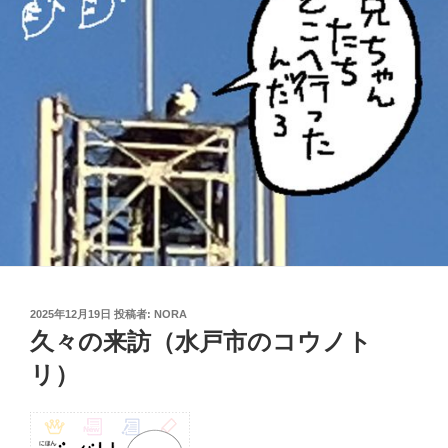
投
2025年12月19日
投稿者:
NORA
稿
久々の来訪（水戸市のコウノト
日:
リ）