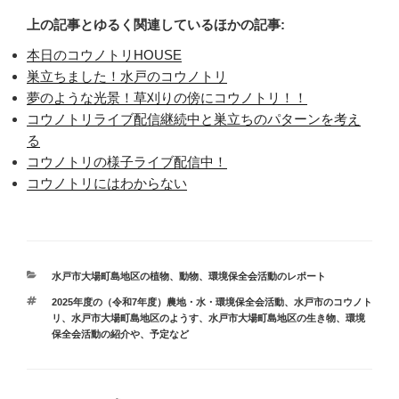
上の記事とゆるく関連しているほかの記事:
本日のコウノトリHOUSE
巣立ちました！水戸のコウノトリ
夢のような光景！草刈りの傍にコウノトリ！！
コウノトリライブ配信継続中と巣立ちのパターンを考え
る
コウノトリの様子ライブ配信中！
コウノトリにはわからない
カ
水戸市大場町島地区の植物、動物
、
環境保全会活動のレポート
テ
タ
2025年度の（令和7年度）農地・水・環境保全会活動
、
水戸市のコウノト
ゴ
グ
リ
、
水戸市大場町島地区のようす
、
水戸市大場町島地区の生き物
、
環境
リ
保全会活動の紹介や、予定など
ー