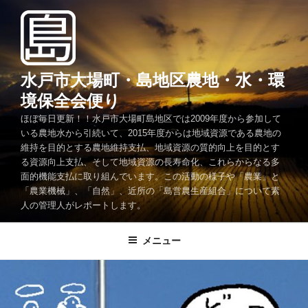
コ
ン
テ
ン
ツ
水戸市大場町・島地区農地・水・環
へ
境保全会便り
ス
ほぼ毎日更新！！水戸市大場町島地区では2009年度から参加して
キ
いる農地水から引続いて、2015年度からは地域資源である農地の
ッ
維持を目的とする農地維持支払、地域資源の質的向上を目的とす
プ
る資源向上支払、そして地域資源の長寿命化、これらからなる多
面的機能支払に取り組んでいます。この活動の様子や「農業」と
「農業機械」、「自然」、近所の「島営農生産組合」について素
人の管理人がレポートします。
メニュー