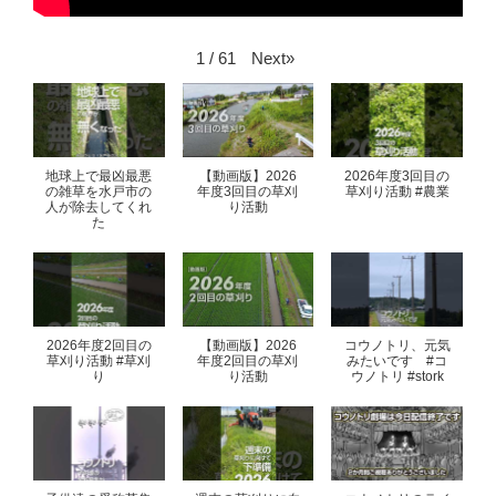
Next
»
1
/
61
地球上で最凶最悪
【動画版】2026
2026年度3回目の
の雑草を水戸市の
年度3回目の草刈
草刈り活動 #農業
人が除去してくれ
り活動
た
2026年度2回目の
【動画版】2026
コウノトリ、元気
草刈り活動 #草刈
年度2回目の草刈
みたいです #コ
り
り活動
ウノトリ #stork