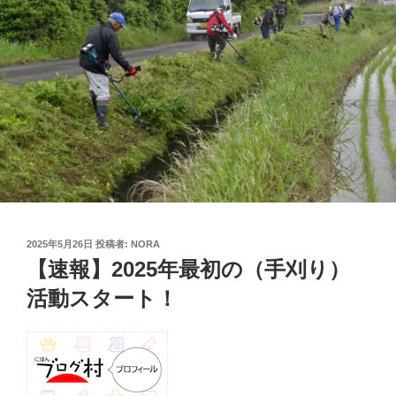
投
2025年5月26日
投稿者:
NORA
稿
【速報】2025年最初の（手刈り）
日:
活動スタート！