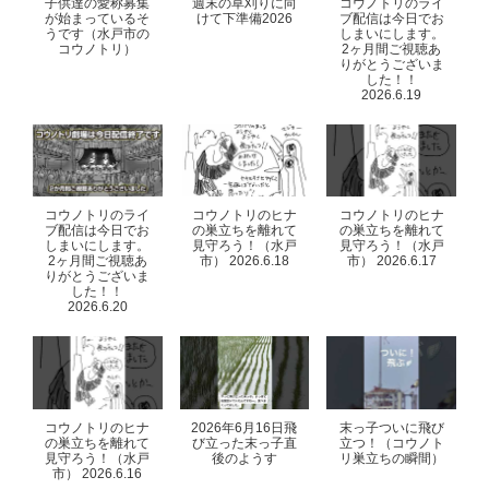
子供達の愛称募集
週末の草刈りに向
コウノトリのライ
が始まっているそ
けて下準備2026
ブ配信は今日でお
うです（水戸市の
しまいにします。
コウノトリ）
2ヶ月間ご視聴あ
りがとうございま
した！！
2026.6.19
コウノトリのライ
コウノトリのヒナ
コウノトリのヒナ
ブ配信は今日でお
の巣立ちを離れて
の巣立ちを離れて
しまいにします。
見守ろう！（水戸
見守ろう！（水戸
2ヶ月間ご視聴あ
市） 2026.6.18
市） 2026.6.17
りがとうございま
した！！
2026.6.20
コウノトリのヒナ
2026年6月16日飛
末っ子ついに飛び
の巣立ちを離れて
び立った末っ子直
立つ！（コウノト
見守ろう！（水戸
後のようす
リ巣立ちの瞬間）
市） 2026.6.16