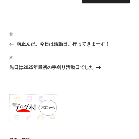
投
前
前
稿
の
雨止んだ。今日は活動日。行ってきまーす！
ナ
投
ビ
稿
次
次
ゲ
の
先日は2025年最初の手刈り活動日でした
投
ー
稿
シ
ョ
ン