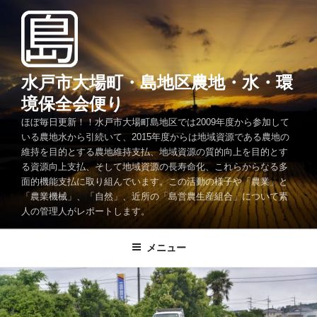
コ
ン
テ
ン
ツ
水戸市大場町・島地区農地・水・環
へ
境保全会便り
ス
ほぼ毎日更新！！水戸市大場町島地区では2009年度から参加して
キ
いる農地水から引続いて、2015年度からは地域資源である農地の
ッ
維持を目的とする農地維持支払、地域資源の質的向上を目的とす
プ
る資源向上支払、そして地域資源の長寿命化、これらからなる多
面的機能支払に取り組んでいます。この活動の様子や「農業」と
「農業機械」、「自然」、近所の「島営農生産組合」について素
人の管理人がレポートします。
メニュー