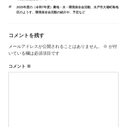
テ
タ
2025年度の（令和7年度）農地・水・環境保全会活動
、
水戸市大場町島地
ゴ
グ
区のようす
、
環境保全会活動の紹介や、予定など
リ
ー
コメントを残す
メールアドレスが公開されることはありません。
※
が付
いている欄は必須項目です
コメント
※