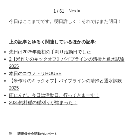
Next
»
1
/
61
今日はここまでです。明日詳しく！それではまた明日！
上の記事とゆるく関連しているほかの記事:
先日は2025年最初の手刈り活動日でした
2【米作りのキックオフ】パイプラインの清掃と通水試験
2025
本日のコウノトリHOUSE
【米作りのキックオフ】パイプラインの清掃と通水試験
2025
雨止んだ。今日は活動日。行ってきまーす！
2025飼料稲の稲刈りが始まった！
カ
環境保全会活動のレポート