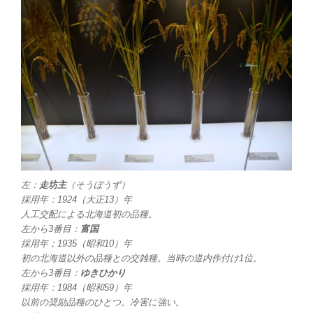
左：
走坊主
（そうぼうず）
採用年：1924（大正13）年
人工交配による北海道初の品種。
左から3番目：
富国
採用年；1935（昭和10）年
初の北海道以外の品種との交雑種。当時の道内作付け1位。
左から3番目：
ゆきひかり
採用年：1984（昭和59）年
以前の奨励品種のひとつ。冷害に強い。