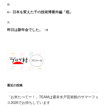
投
前
前
稿
の
日本を変えた千の技術博番外編「稲」
ナ
投
ビ
稿
次
次
ゲ
の
昨日は新年会でした。
投
ー
稿
シ
ョ
ン
最近の投稿
「お米たべてー！」TEAMは週末水戸芸術館のサマーフェ
ス2026でお待ちしています