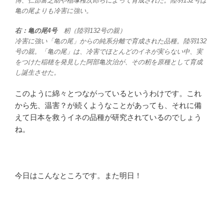
博、仁部富之助や稲塚権次郎らによって育成された。陸羽132号は
亀の尾よりも冷害に強い。
右：亀の尾4号
籾（陸羽132号の親）
冷害に強い「亀の尾」からの純系分離で育成された品種。陸羽132
号の親。「亀の尾」は、冷害でほとんどのイネが実らない中、実
をつけた稲穂を発見した阿部亀次治が、その籾を原種として育成
し誕生させた。
このように綿々とつながっているというわけです。これ
から先、温害？が続くようなことがあっても、それに備
えて日本を救うイネの品種が研究されているのでしょう
ね。
今日はこんなところです。また明日！