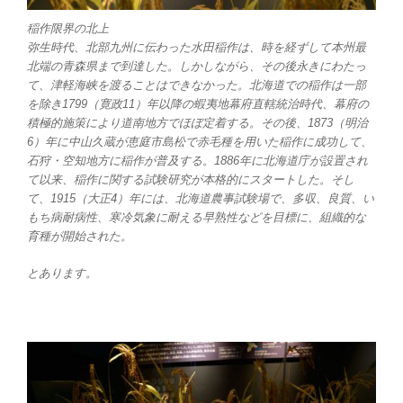
稲作限界の北上
弥生時代、北部九州に伝わった水田稲作は、時を経ずして本州最
北端の青森県まで到達した。しかしながら、その後永きにわたっ
て、津軽海峡を渡ることはできなかった。北海道での稲作は一部
を除き1799（寛政11）年以降の蝦夷地幕府直轄統治時代、幕府の
積極的施策により道南地方でほぼ定着する。その後、1873（明治
6）年に中山久蔵が恵庭市島松で赤毛種を用いた稲作に成功して、
石狩・空知地方に稲作が普及する。1886年に北海道庁が設置され
て以来、稲作に関する試験研究が本格的にスタートした。そし
て、1915（大正4）年には、北海道農事試験場で、多収、良質、い
もち病耐病性、寒冷気象に耐える早熟性などを目標に、組織的な
育種が開始された。
とあります。