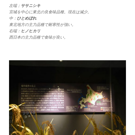
左端；
ササニシキ
宮城を中心に東北の良食味品種。現在は減少。
中：
ひとめぼれ
東北地方の主力品種で耐寒性が強い。
右端：
ヒノヒカリ
西日本の主力品種で食味が良い。