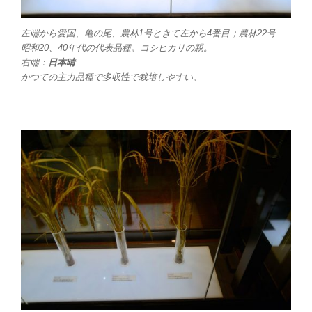
左端から愛国、亀の尾、農林1号ときて左から4番目；農林22号
昭和20、40年代の代表品種。コシヒカリの親。
右端：
日本晴
かつての主力品種で多収性で栽培しやすい。