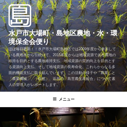
コ
ン
テ
ン
ツ
水戸市大場町・島地区農地・水・環
へ
境保全会便り
ス
ほぼ毎日更新！！水戸市大場町島地区では2009年度から参加して
キ
いる農地水から引続いて、2015年度からは地域資源である農地の
ッ
維持を目的とする農地維持支払、地域資源の質的向上を目的とす
プ
る資源向上支払、そして地域資源の長寿命化、これらからなる多
面的機能支払に取り組んでいます。この活動の様子や「農業」と
「農業機械」、「自然」、近所の「島営農生産組合」について素
人の管理人がレポートします。
メニュー