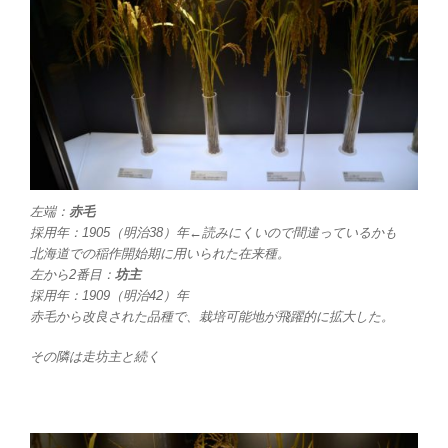
左端：
赤毛
採用年：1905（明治38）年←読みにくいので間違っているかも
北海道での稲作開始期に用いられた在来種。
左から2番目：
坊主
採用年：1909（明治42）年
赤毛から改良された品種で、栽培可能地が飛躍的に拡大した。
その隣は走坊主と続く