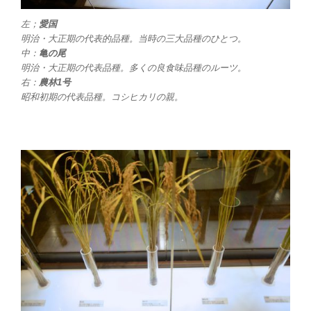
左；
愛国
明治・大正期の代表的品種。当時の三大品種のひとつ。
中：
亀の尾
明治・大正期の代表品種。多くの良食味品種のルーツ。
右：
農林1号
昭和初期の代表品種。コシヒカリの親。