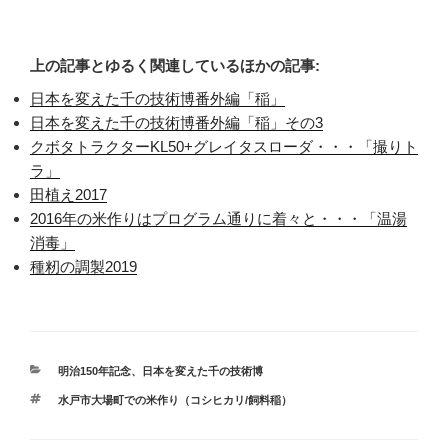
上の記事とゆるく関連しているほかの記事:
日本を変えた千の技術博番外編「稲」
日本を変えた千の技術博番外編「稲」その3
クボタトラクターKL50+グレイタスローダ・・・「撮りト
ラ」
田植え2017
2016年の米作りはプログラム通りに着々と・・・「温湯
消毒」
種籾の調製2019
カ
明治150年記念、日本を変えた千の技術博
テ
タ
水戸市大場町での米作り（コシヒカリ/飼料稲）
ゴ
グ
リ
ー