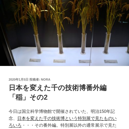
投
2020年1月5日
投稿者:
NORA
稿
日本を変えた千の技術博番外編
日:
「稲」その2
今日は国立科学博物館で開催されていた、明治150年記
念、
日本を変えた千の技術博という特別展で見たものい
ろいろ
・・・その番外編。特別展以外の通常展示で見た