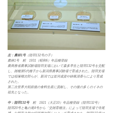
左：農林1号
（陸羽132号の子）
農林1号 籾 1931（昭和6）年品種登録
農商務省農事試験場陸羽支場において森多早生と陸羽132号を交配
し、雑種第5代種子から新潟県農事試験場で育成された。陸羽支場
では稲塚権次郎らが、新潟では並河成資や鉢蝋清香らにより育成
された。
第二次世界大戦前後の食料生産に貢献し、その後の多くのイネの
祖先となった。
中：陸羽132号
籾 1921（大正10）年品種登録（陸羽132号）
陸羽20号と亀の尾4号から「交雑育種法」によって陸羽支場で寺尾