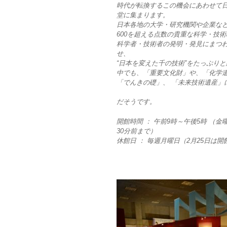
時代が転換するこの機会にあわせて
堂に集まります。
日本各地の大学・研究機関や企業な
600を超える点数の貴重な科学・技
科学者・技術者の発明・発見にまつ
せ、
“日本を変えた千の技術”をたっぷり
中でも、「重要文化財」や、「化学
「でんきの礎」、 「未来技術遺産」
だそうです。
開館時間 ： 午前9時～午後5時 （
30分前まで）
休館日 ： 毎週月曜日（2月25日は開