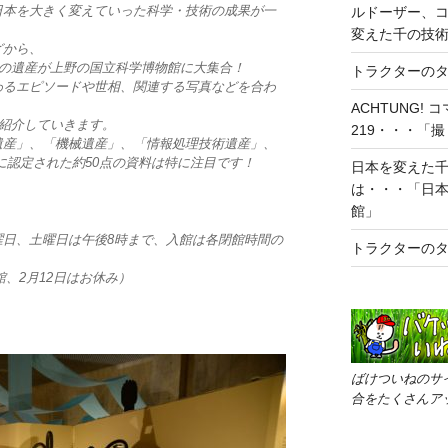
日本を大きく変えていった科学・技術の成果が一
ルドーザー、コ
変えた千の技
どから、
術の遺産が上野の国立科学博物館に大集合！
トラクターの
わるエピソードや世相、関連する写真などを合わ
ACHTUNG!
と紹介していきます。
219・・・「
遺産」、「機械遺産」、「情報処理技術遺産」、
に認定された約50点の資料は特に注目です！
日本を変えた
は・・・「日
館」
金曜日、土曜日は午後8時まで、入館は各閉館時間の
トラクターの
館、2月12日はお休み）
ばけついねのサ
合をたくさんア