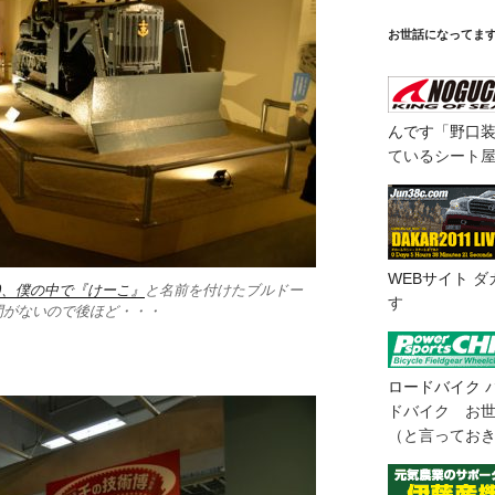
お世話になってま
んです「野口
ているシート
WEBサイト
ダ
0、僕の中で『けーこ』
と名前を付けたブルドー
す
間がないので後ほど・・・
ロードバイク
ドバイク お
（と言ってお