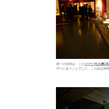
第一の目的は、この
コマツ均土機G4
ザーに会うことでした。この話は時