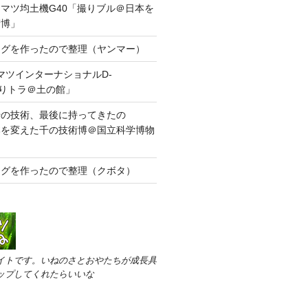
マツ均土機G40「撮りブル＠日本を
術博」
タグを作ったので整理（ヤンマー）
 コマツインターナショナルD-
撮りトラ＠土の館」
千の技術、最後に持ってきたの
本を変えた千の技術博＠国立科学博物
タグを作ったので整理（クボタ）
イトです。いねのさとおやたちが成長具
ップしてくれたらいいな