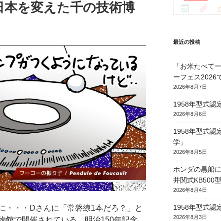
日本を変えた千の技術博
」
最近の投稿
「お米たべてー
ーフェス202
2026年8月7日
1958年型式
2026年8月6日
1958年型式
学」
2026年8月5日
ホンダの黒船に
井関式KB50
2026年8月4日
1958年型式
に・・・Dさんに「常磐線1本だろ？」と
2026年8月3日
物館
で開催されている、
明治150年記念、