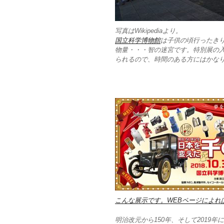
写真はWikipediaより。
国立科学博物館
は子供の頃行ったき
物量・・・智の迷宮です。特別展の入
られるので、時間のある方にはかな
こんな展示です。WEBページによれ
明治改元から150年、そして2019