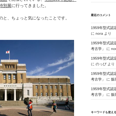
特別展
に行ってきました。
最近のコメント
のと、ちょっと気になったことです。
1959年型式
に
nora
より
1959年型式
考古学」
に
no
1959年型式
に
のっぴ
より
1959年型式
考古学」
に
飯
1959年型式
考古学」
に
飯
キーワードも使え