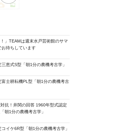
！」TEAMは週末水戸芸術館のサマ
6でお待ちしています
認定三恵式S型「朝1分の農機考古学」
認定富士耕耘機PL型「朝1分の農機考古
対抗！井関の回答 1960年型式認定
0型「朝1分の農機考古学」
認定コイケ6R型「朝1分の農機考古学」