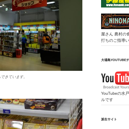
屋さん
農村の
打ちのご指導
大場島YOUTUBE
もできています。
YouTube
ルです
派生サイト