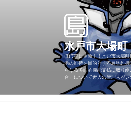
コ
ン
テ
ン
ツ
へ
水戸市大場町
ス
キ
ほぼ毎日更新！！水戸市大場町島
ッ
地の維持を目的とする農地維持
プ
らなる多面的機能支払に取り組
合」について素人の管理人がレ