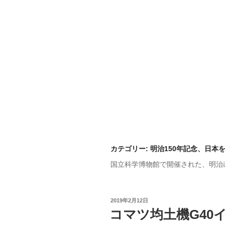
カテゴリー:
明治150年記念、日本
国立科学博物館で開催された、明治
投
2019年2月12日
稿
コマツ均土機G40
日: