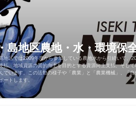
・島地区農地・水・環境保
地区では2009年度から参加している農地水から引続いて、2
支払、地域資源の質的向上を目的とする資源向上支払、そして
んでいます。この活動の様子や「農業」と「農業機械」、「自
ポートします。