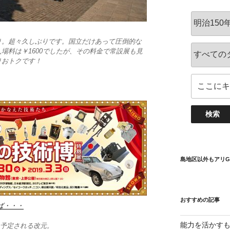
り。超々久しぶりです。国立だけあって圧倒的な
場料は￥1600でしたが、その料金で常設展も見
りおトクです！
島地区以外もアリG
おすすめの記事
ば・・・
能力を活かす
年に予定される改元。