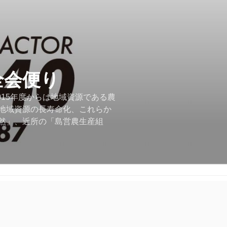
全会便り
015年度からは地域資源である農
地域資源の長寿命化、これらか
然」、近所の「島営農生産組