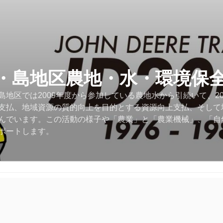
・島地区農地・水・環境保
地区では2009年度から参加している農地水から引続いて、2
支払、地域資源の質的向上を目的とする資源向上支払、そして
んでいます。この活動の様子や「農業」と「農業機械」、「自
ポートします。