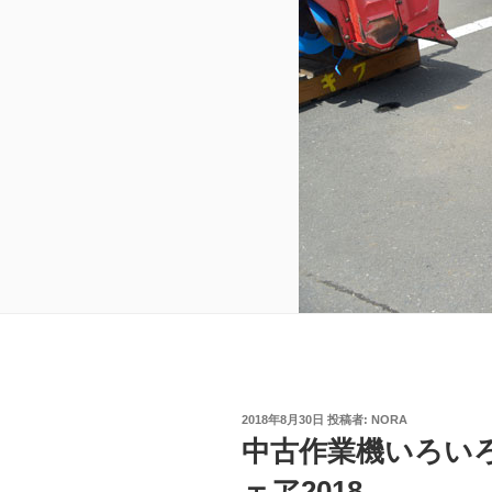
投
2018年8月30日
投稿者:
NORA
稿
中古作業機いろい
日:
ェア2018