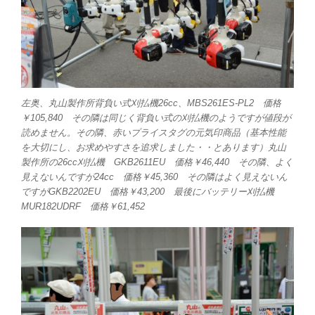
左奥、丸山製作所背負い式刈払機26cc、MBS261ES-PL2 価格
￥105,840 その隣は同じく背負い式の刈払機のようですが値段が
読めません。その隣、赤いプライスタグの元気印商品（基本性能
を大切にし、お求めやすさを追求しました・・とあります）丸山
製作所の26cc刈払機 GKB2611EU 価格￥46,440 その隣、よく
見えないんですが24cc 価格￥45,360 その隣はよく見えないん
ですがGKB2202EU 価格￥43,200 最後にバッテリー刈払機
MUR182UDRF 価格￥61,452