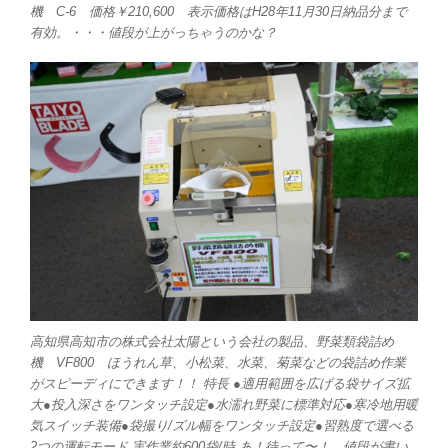
機 C-6 価格￥210,600 表示価格はH28年11月30日納品分まで
有効。・・・値段が上がっちゃうのかな？
高知県高知市の株式会社太陽という会社の製品、野菜類袋詰め
機 VF800 ほうれん草、小松菜、水菜、菊菜などの袋詰め作業
がスピーディにできます！！ 特長 ●適用範囲を広げる袋サイズ拡
大●投入深さをワンタッチ設定●水濡れ野菜に標準対応●寒冷地用暖
気スイッチ装備●袋撮り/ズル幅をワンタッチ設定●習熟度で選べる
2つの運転モード 実作業約600袋/時 あ！待って〜！ 値段が書い