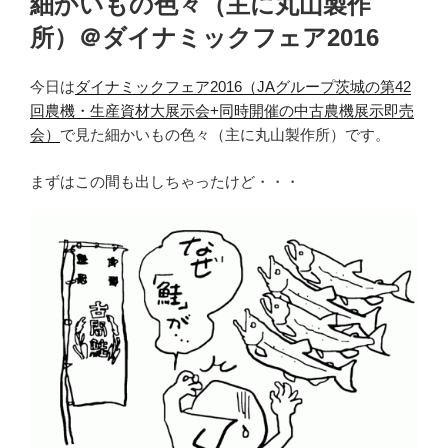
細かいもの色々（主に丸山製作
日:
所）＠ダイナミックフェア2016
今日は
ダイナミックフェア2016（JAグループ茨城の第42
回農機・生産資材大展示会+同時開催の中古農機展示即売
会）
で見た細かいもの色々（主に丸山製作所）です。
まずはこの間も出しちゃったけど・・・