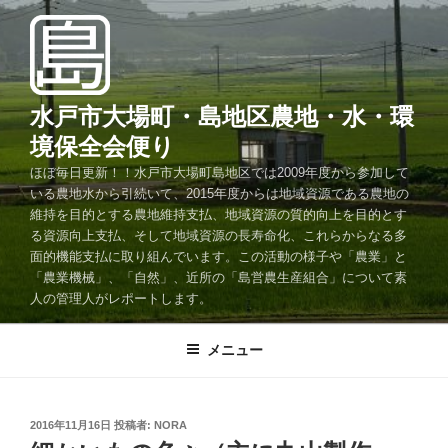
コ
ン
テ
ン
ツ
水戸市大場町・島地区農地・水・環
へ
境保全会便り
ス
ほぼ毎日更新！！水戸市大場町島地区では2009年度から参加して
キ
いる農地水から引続いて、2015年度からは地域資源である農地の
ッ
維持を目的とする農地維持支払、地域資源の質的向上を目的とす
プ
る資源向上支払、そして地域資源の長寿命化、これらからなる多
面的機能支払に取り組んでいます。この活動の様子や「農業」と
「農業機械」、「自然」、近所の「島営農生産組合」について素
人の管理人がレポートします。
メニュー
投
2016年11月16日
投稿者:
NORA
稿