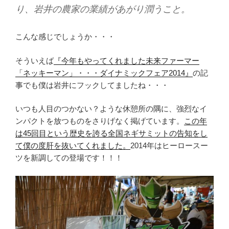
り、岩井の農家の業績があがり潤うこと。
こんな感じでしょうか・・・
そういえば
『今年もやってくれました未来ファーマー
「ネッキーマン」・・・ダイナミックフェア2014』
の記
事でも僕は岩井にフックしてましたね・・・
いつも人目のつかない？ような休憩所の隅に、強烈なイ
ンパクトを放つものをさりげなく掲げています。
この年
は45回目という歴史を誇る全国ネギサミットの告知をし
て僕の度肝を抜いてくれました。
2014年はヒーロースー
ツを新調しての登場です！！！