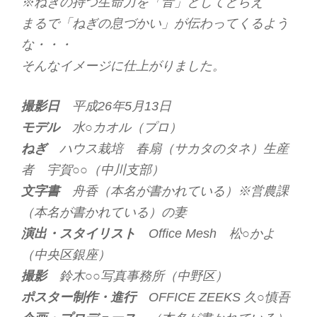
※ねぎの持つ生命力を「音」としてとらえ
まるで「ねぎの息づかい」が伝わってくるよう
な・・・
そんなイメージに仕上がりました。
撮影日
平成26年5月13日
モデル
水○カオル（プロ）
ねぎ
ハウス栽培 春扇（サカタのタネ）生産
者 宇賀○○（中川支部）
文字書
舟香（本名が書かれている）※営農課
（本名が書かれている）の妻
演出・スタイリスト
Office Mesh 松○かよ
（中央区銀座）
撮影
鈴木○○写真事務所（中野区）
ポスター制作・進行
OFFICE ZEEKS 久○慎吾