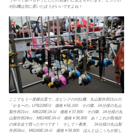
うやって並べちゃうとただの色違いに見えちゃいます。ピンクの
刈払機は別に置いたほうがいいですよね！
ここでもう一度横位置で。左ピンクの刈払機、丸山製作所21ccの
「かるーの」LPB228EU 価格￥56,160 その隣、JA仕様の丸山
製作所21cc、MB228EJA-U 価格￥37,800 その隣、JA仕様の丸
山製作所24cc、MB248EJA-U 価格￥38,800 あ！これが島地区
の保全会で買ったやつです！ そして一番奥、 JA仕様の丸山製
作所26cc、MB268EJA-U 価格￥39,800 ほんとはこっちが欲し