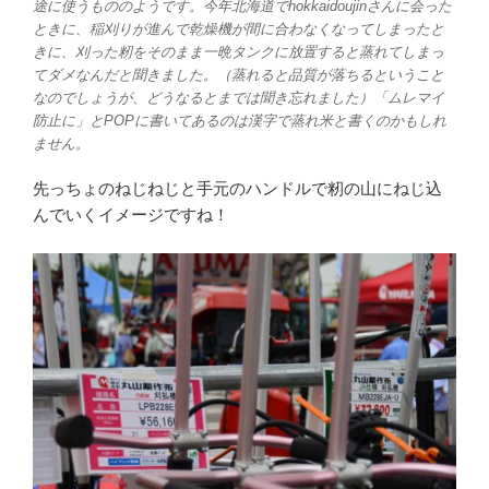
途に使うもののようです。今年北海道でhokkaidoujinさんに会った
ときに、稲刈りが進んで乾燥機が間に合わなくなってしまったと
きに、刈った籾をそのまま一晩タンクに放置すると蒸れてしまっ
てダメなんだと聞きました。（蒸れると品質が落ちるということ
なのでしょうが、どうなるとまでは聞き忘れました）「ムレマイ
防止に」とPOPに書いてあるのは漢字で蒸れ米と書くのかもしれ
ません。
先っちょのねじねじと手元のハンドルで籾の山にねじ込
んでいくイメージですね！