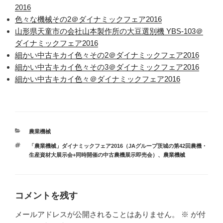
2016
色々な機械その2＠ダイナミックフェア2016
山形県天童市の会社山本製作所の大豆選別機 YBS-103＠
ダイナミックフェア2016
細かい中古キカイ色々その2＠ダイナミックフェア2016
細かい中古キカイ色々その3＠ダイナミックフェア2016
細かい中古キカイ色々＠ダイナミックフェア2016
カ
農業機械
テ
タ
「農業機械」ダイナミックフェア2016（JAグループ茨城の第42回農機・
ゴ
グ
生産資材大展示会+同時開催の中古農機展示即売会）
、
農業機械
リ
ー
コメントを残す
メールアドレスが公開されることはありません。
※
が付