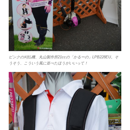
ピンクの刈払機、丸山製作所21ccの「かるーの」LPB228EU。そ
うそう、こういう風に並べたほうがいいって！