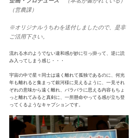
企画・プロデュース
（本名が書かれている）
（営農課）
※オリジナルうちわを送付しましたので、是非
ご活用下さい。
流れる水のようでない違和感が妙に引っ掛って、逆に読
み入ってしまう感じ・・・
宇宙の中で星々同士は遠く離れて孤独であるのに、何光
年も離れると集まって銀河様に見えるように、一見それ
ぞれの意味から遠く離れ、バラバラに思える内容もちょ
っと離れてみると真剣に、一所懸命やってる感が立ち登
ってくるようなキャプションです。