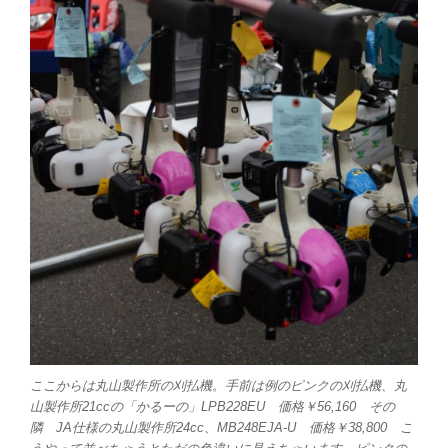
ここからは丸山製作所の刈払機。手前は例のピンクの刈払機、丸
山製作所21ccの「かるーの」LPB228EU 価格￥56,160 その
隣 JA仕様の丸山製作所24cc、MB248EJA-U 価格￥38,800 こ