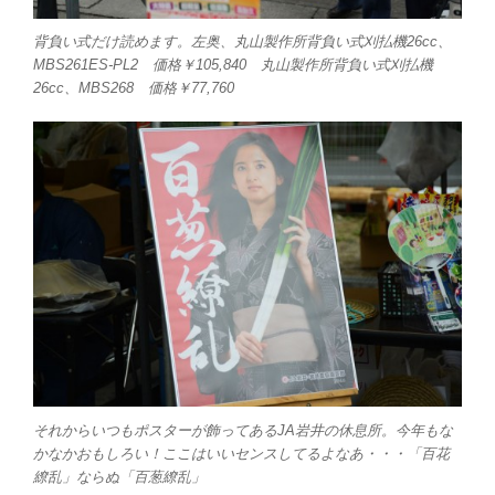
背負い式だけ読めます。左奥、丸山製作所背負い式刈払機26cc、
MBS261ES-PL2 価格￥105,840 丸山製作所背負い式刈払機
26cc、MBS268 価格￥77,760
それからいつもポスターが飾ってあるJA岩井の休息所。今年もな
かなかおもしろい！ここはいいセンスしてるよなあ・・・「百花
繚乱」ならぬ「百葱繚乱」