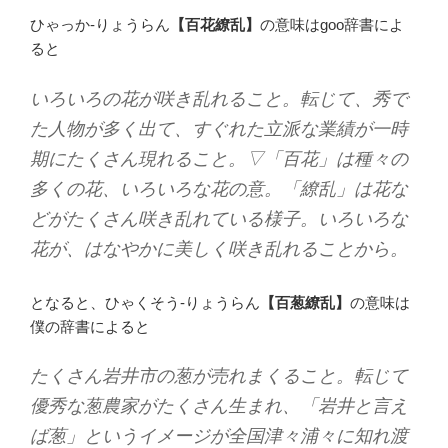
ひゃっか-りょうらん
【百花繚乱】
の意味はgoo辞書によ
ると
いろいろの花が咲き乱れること。転じて、秀で
た人物が多く出て、すぐれた立派な業績が一時
期にたくさん現れること。▽「百花」は種々の
多くの花、いろいろな花の意。「繚乱」は花な
どがたくさん咲き乱れている様子。いろいろな
花が、はなやかに美しく咲き乱れることから。
となると、ひゃくそう-りょうらん
【百葱繚乱】
の意味は
僕の辞書によると
たくさん岩井市の葱が売れまくること。転じて
優秀な葱農家がたくさん生まれ、「岩井と言え
ば葱」というイメージが全国津々浦々に知れ渡