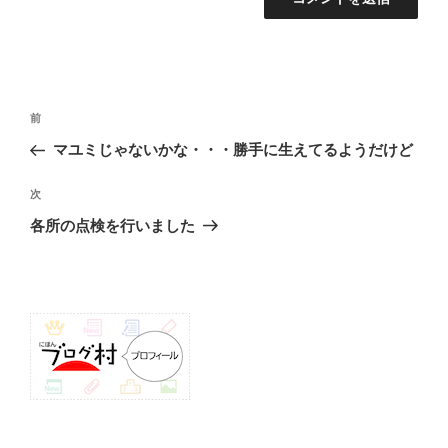
投
前
前
稿
の
マユミじゃないかな・・・勝手に生えてるようだけど
ナ
投
ビ
稿
次
次
ゲ
の
各所の点検を行いました
投
ー
稿
シ
ョ
ン