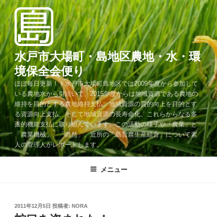
コ
ン
テ
ン
ツ
水戸市大場町・島地区農地・水・環
へ
境保全会便り
ス
ほぼ毎日更新！！水戸市大場町島地区では2009年度から参加して
キ
いる農地水から引続いて、2015年度からは地域資源である農地の
ッ
維持を目的とする農地維持支払、地域資源の質的向上を目的とす
プ
る資源向上支払、そして地域資源の長寿命化、これらからなる多
面的機能支払に取り組んでいます。この活動の様子や「農業」と
「農業機械」、「自然」、近所の「島営農生産組合」について素
人の管理人がレポートします。
メニュー
投
2011年12月5日
投稿者:
NORA
稿