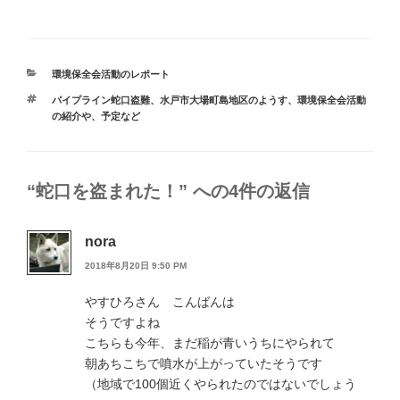
カ
環境保全会活動のレポート
テ
タ
パイプライン蛇口盗難
、
水戸市大場町島地区のようす
、
環境保全会活動
ゴ
グ
の紹介や、予定など
リ
ー
“蛇口を盗まれた！” への4件の返信
nora
2018年8月20日 9:50 PM
やすひろさん こんばんは
そうですよね
こちらも今年、まだ稲が青いうちにやられて
朝あちこちで噴水が上がっていたそうです
（地域で100個近くやられたのではないでしょう