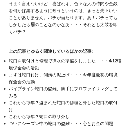
うまく言えないけど、喜ばれず、色々な人の時間や金銭
を何か採集するように奪うというのは、きっと先々いい
ことがありません。バチが当たります。あ！バチっても
しかしたら
罰
のことなのかなあ・・・それとも太鼓を叩
くバチ？
上の記事とゆるく関連しているほかの記事:
蛇口を取付けと修理で導水の準備をしました・・・4/12環
境保全会の活動
まずは蛇口付け、側溝の泥上げ・・・今年度最初の環境
保全会の活動
パイプライン蛇口の盗難、勝手にプロファイリングして
みる
これから毎年？盗まれた蛇口の修理と外した蛇口の取付
け
これから毎年？蛇口の取リ外し
ついにシーズン中の蛇口の盗難・・・心とお金の問題