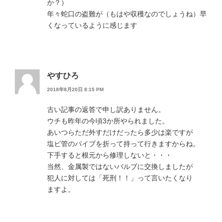
か？）
年々蛇口の盗難が（もはや収穫なのでしょうね）早
くなっているように感じます
やすひろ
2018年8月20日 8:15 PM
古い記事の返答で申し訳ありません。
ウチも昨年の今頃3か所やられました。
あいつらただ外すだけだったら多少は楽ですが
塩ビ管のパイプを折って持って行きますからね。
下手すると根元から修理しないと・・・
当然、金属製ではないバルブに交換しましたが
犯人に対しては「死刑！！」って言いたくなり
ますよ。