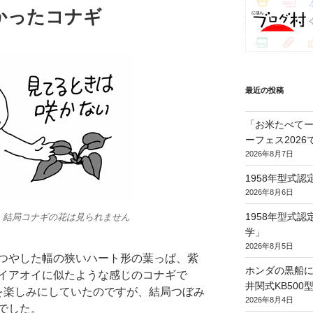
かったコナギ
最近の投稿
「お米たべてー
ーフェス202
2026年8月7日
1958年型式
2026年8月6日
1958年型式
 結局コナギの花は見られません
学」
2026年8月5日
つやした幅の狭いハート形の葉っぱ、紫
ホンダの黒船に
イアオイに似たような感じのコナギで
井関式KB50
を楽しみにしていたのですが、結局つぼみ
2026年8月4日
でした。