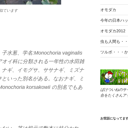
オモダカ
似ています
今年の日本ハ
オモダカ2012
虫も人間も・・
ツルボ・・・
学名:Monochoria vaginalis
）は、ミズアオイ科に分類される一年性の水田雑
、ナギ、イモグサ、ササナギ、ミズナ
サといった別名がある。なおナギ、ミ
horia korsakowii の別名でもあ
ばけついねのサ
合をたくさんア
お世話になってま