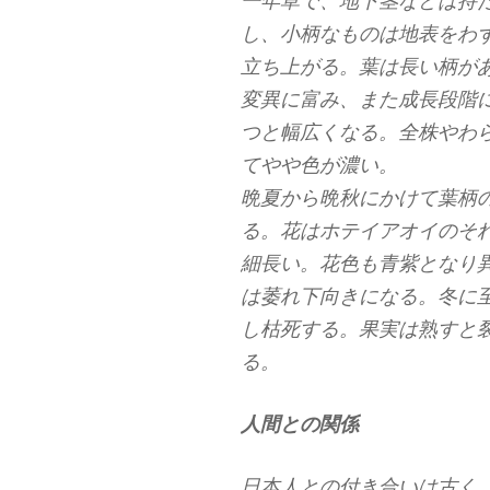
一年草で、地下茎などは持
し、小柄なものは地表をわ
立ち上がる。葉は長い柄が
変異に富み、また成長段階
つと幅広くなる。全株やわ
てやや色が濃い。
晩夏から晩秋にかけて葉柄
る。花はホテイアオイのそ
細長い。花色も青紫となり
は萎れ下向きになる。冬に
し枯死する。果実は熟すと
る。
人間との関係
日本人との付き合いは古く