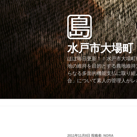
コ
ン
テ
ン
ツ
へ
水戸市大場町
ス
キ
ほぼ毎日更新！！水戸市大場町島
ッ
地の維持を目的とする農地維持
プ
らなる多面的機能支払に取り組
合」について素人の管理人がレ
投
2011年11月8日
投稿者:
NORA