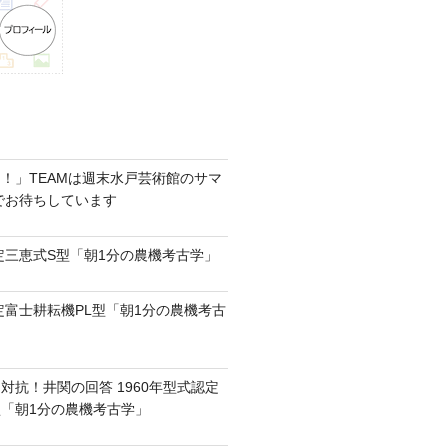
！」TEAMは週末水戸芸術館のサマ
6でお待ちしています
認定三恵式S型「朝1分の農機考古学」
認定富士耕耘機PL型「朝1分の農機考古
対抗！井関の回答 1960年型式認定
0型「朝1分の農機考古学」