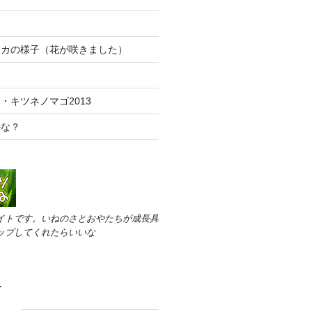
ッカの様子（花が咲きました）
・キツネノマゴ2013
かな？
イトです。いねのさとおやたちが成長具
ップしてくれたらいいな
す