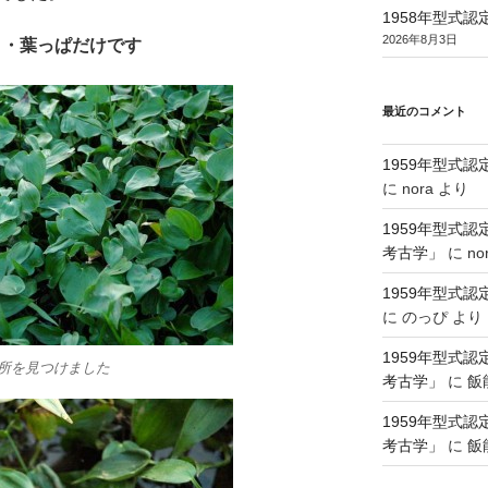
1958年型式
2026年8月3日
・・・葉っぱだけです
最近のコメント
1959年型式
に
nora
より
1959年型式
考古学」
に
no
1959年型式
に
のっぴ
より
1959年型式
所を見つけました
考古学」
に
飯
1959年型式
考古学」
に
飯