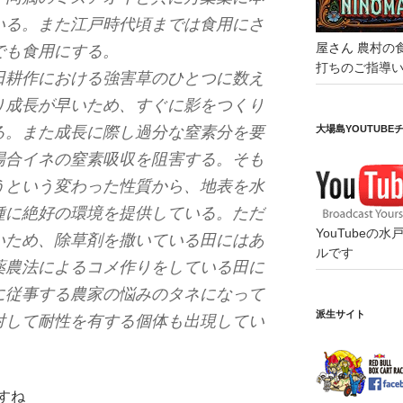
いる。また江戸時代頃までは食用にさ
屋さん
農村の
でも食用にする。
打ちのご指導
田耕作における強害草のひとつに数え
り成長が早いため、すぐに影をつくり
大場島YOUTUBE
る。また成長に際し過分な窒素分を要
場合イネの窒素吸収を阻害する。そも
うという変わった性質から、地表を水
種に絶好の環境を提供している。ただ
YouTube
いため、除草剤を撒いている田にはあ
ルです
薬農法によるコメ作りをしている田に
に従事する農家の悩みのタネになって
派生サイト
対して耐性を有する個体も出現してい
すね