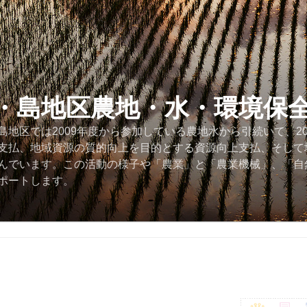
・島地区農地・水・環境保
地区では2009年度から参加している農地水から引続いて、2
支払、地域資源の質的向上を目的とする資源向上支払、そして
んでいます。この活動の様子や「農業」と「農業機械」、「自
ポートします。