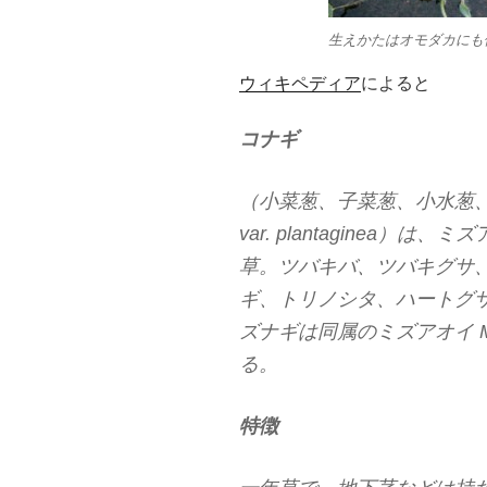
生えかたはオモダカにも
ウィキペディア
によると
コナギ
（小菜葱、子菜葱、小水葱、子水葱、
var. plantaginea
草。ツバキバ、ツバキグサ
ギ、トリノシタ、ハートグ
ズナギは同属のミズアオイ Monoc
る。
特徴