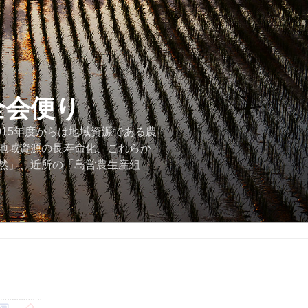
全会便り
015年度からは地域資源である農
地域資源の長寿命化、これらか
然」、近所の「島営農生産組