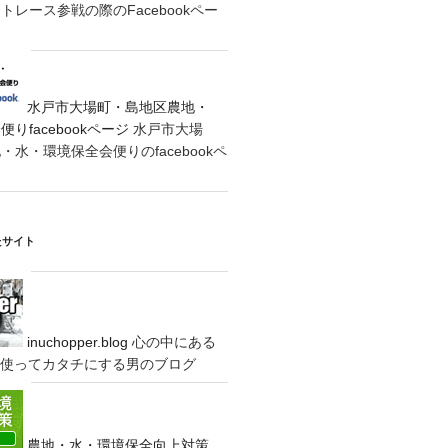
レース参戦の際のFacebookペー
水戸市大場町・島地区農地・
りfacebookページ
水戸市大場
水・環境保全会便りのfacebookペ
たサイト
inuchopper.blog
心の中にある
eyを使ってカタチにする男のブログ
農地・水・環境保全向上対策