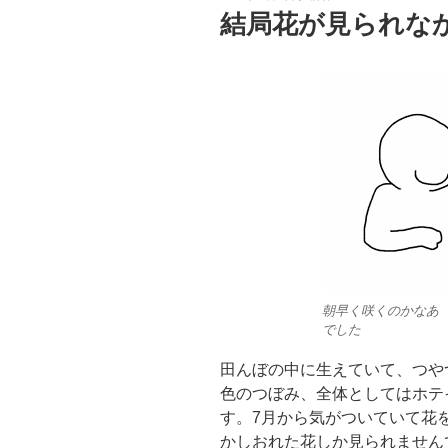
稿
結局花が見られな
日:
朝早く咲くのかなあ
でした
田んぼの中に生えていて、つや
色のつぼみ、全体としてはホテ
す。7月から気がついていて花
かしおれた花しか見られません