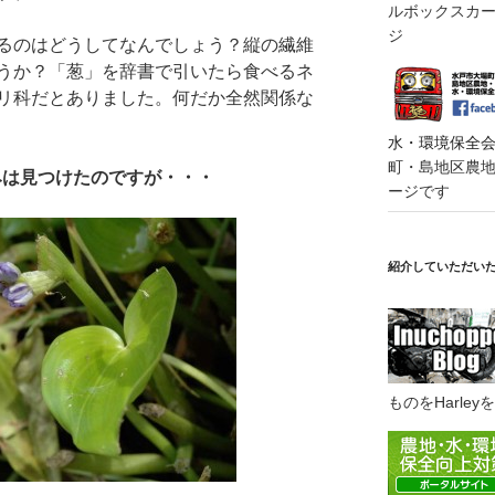
ルボックスカート
ジ
るのはどうしてなんでしょう？縦の繊維
うか？「葱」を辞書で引いたら食べるネ
リ科だとありました。何だか全然関係な
水・環境保全会便
町・島地区農地・
ぼみは見つけたのですが・・・
ージです
紹介していただい
ものをHarl