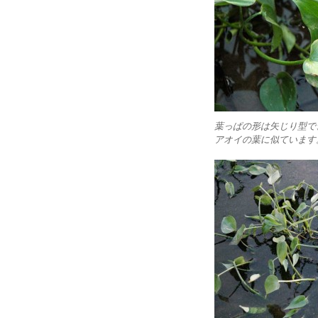
葉っぱの形は矢じり型で
アオイの葉に似ています