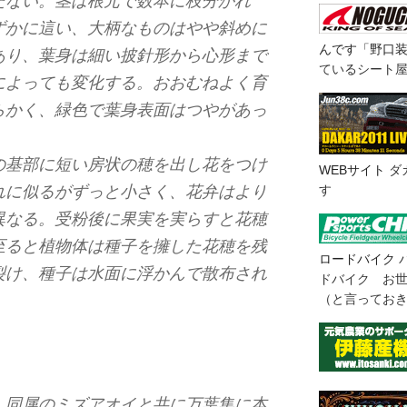
たない。茎は根元で数本に枝分かれ
ずかに這い、大柄なものはやや斜めに
んです「野口
あり、葉身は細い披針形から心形まで
ているシート
によっても変化する。おおむねよく育
らかく、緑色で葉身表面はつやがあっ
の基部に短い房状の穂を出し花をつけ
WEBサイト
ダ
す
れに似るがずっと小さく、花弁はより
異なる。受粉後に果実を実らすと花穂
至ると植物体は種子を擁した花穂を残
ロードバイク
裂け、種子は水面に浮かんで散布され
ドバイク お
（と言ってお
、同属のミズアオイと共に万葉集に本