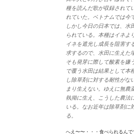
種を読んだ歌が収録されて
れていた。ベトナムでは今
しかし今日の日本では、水
られている。本種はイネよ
イネを遮光し成長を阻害す
求するので、水田に生えた
そも発芽に際して酸素を嫌
で覆う水田は結果として本
し除草剤に対する耐性がな
まり生えない。ゆえに無農
執拗に生え、こうした農法
いる。なお近年は除草剤に
る。
へえ〜〜・・・食べられるんで