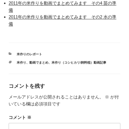
2011年の米作りを動画でまとめてみます その4 苗の準
備
2011年の米作りを動画でまとめてみます その2 水の準
備
カ
米作りのレポート
テ
タ
米作り、動画でまとめ
、
米作り（コシヒカリ/飼料稲）動画記事
ゴ
グ
リ
ー
コメントを残す
メールアドレスが公開されることはありません。
※
が付
いている欄は必須項目です
コメント
※