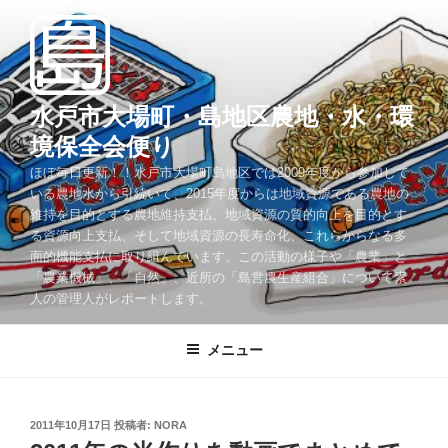
コ
ン
テ
ン
ツ
水戸市大場町・島地区農地・水・環
へ
境保全会便り
ス
ほぼ毎日更新！！水戸市大場町島地区では2009年度から参加して
キ
いる農地水から引続いて、2015年度からは地域資源である農地の
ッ
維持を目的とする農地維持支払、地域資源の質的向上を目的とす
プ
る資源向上支払、そして地域資源の長寿命化、これらからなる多
面的機能支払に取り組んでいます。この活動の様子や「農業」と
「農業機械」、「自然」、近所の「島営農生産組合」について素
人の管理人がレポートします。
メニュー
投
2011年10月17日
投稿者:
NORA
稿