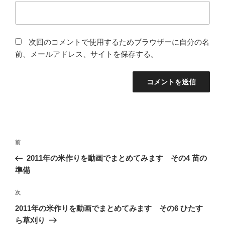
次回のコメントで使用するためブラウザーに自分の名
前、メールアドレス、サイトを保存する。
投
前
前
稿
の
2011年の米作りを動画でまとめてみます その4 苗の
ナ
投
準備
ビ
稿
ゲ
次
次
の
ー
2011年の米作りを動画でまとめてみます その6 ひたす
投
シ
ら草刈り