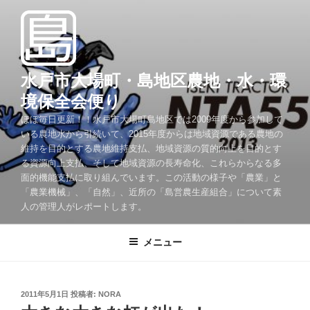
コ
ン
テ
ン
ツ
水戸市大場町・島地区農地・水・環
へ
境保全会便り
ス
ほぼ毎日更新！！水戸市大場町島地区では2009年度から参加して
キ
いる農地水から引続いて、2015年度からは地域資源である農地の
ッ
維持を目的とする農地維持支払、地域資源の質的向上を目的とす
プ
る資源向上支払、そして地域資源の長寿命化、これらからなる多
面的機能支払に取り組んでいます。この活動の様子や「農業」と
「農業機械」、「自然」、近所の「島営農生産組合」について素
人の管理人がレポートします。
メニュー
投
2011年5月1日
投稿者:
NORA
稿