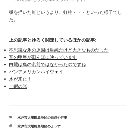
弧を描いた虹というより、虹柱・・・といった様子でし
た。
上の記事とゆるく関連しているほかの記事:
不思議な氷の原因は単純だけど大きなものだった
宵の明星が田んぼに映っています
白鷺は鳥の名前ではなかったのですね
パンアメリカンハイウェイ
水が来た！
一瞬の光
カ
水戸市大場町島地区の自然や行事
テ
タ
水戸市大場町島地区のようす
ゴ
グ
リ