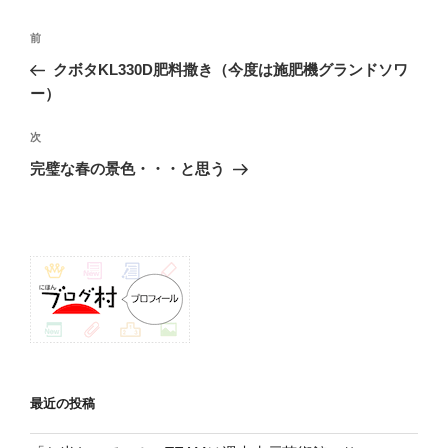
投
前
前
稿
の
クボタKL330D肥料撒き（今度は施肥機グランドソワ
ナ
投
ー）
ビ
稿
ゲ
次
次
の
ー
完璧な春の景色・・・と思う
投
シ
稿
ョ
ン
最近の投稿