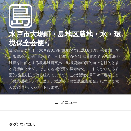
コ
ン
テ
ン
ツ
水戸市大場町・島地区農地・水・環
へ
境保全会便り
ス
ほぼ毎日更新！！水戸市大場町島地区では2009年度から参加して
キ
いる農地水から引続いて、2015年度からは地域資源である農地の
ッ
維持を目的とする農地維持支払、地域資源の質的向上を目的とす
プ
る資源向上支払、そして地域資源の長寿命化、これらからなる多
面的機能支払に取り組んでいます。この活動の様子や「農業」と
「農業機械」、「自然」、近所の「島営農生産組合」について素
人の管理人がレポートします。
メニュー
タグ:
ウバユリ