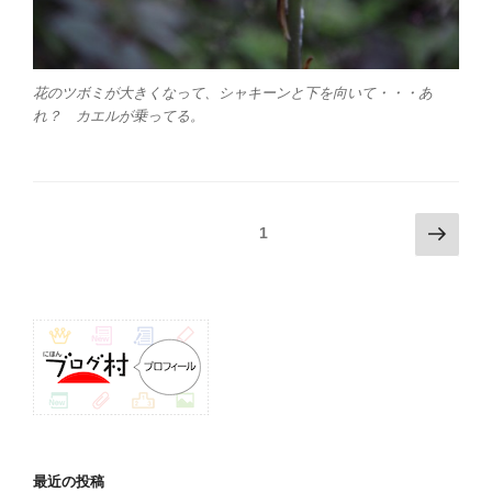
花のツボミが大きくなって、シャキーンと下を向いて・・・あ
れ？ カエルが乗ってる。
投
次
固定ページ
1
の
稿
ペ
ナ
ー
ビ
ジ
ゲ
ー
シ
ョ
ン
最近の投稿