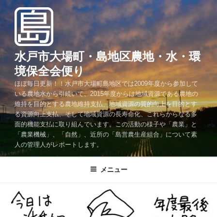
コ
ン
テ
ン
ツ
水戸市大場町・島地区農地・水・環
へ
境保全会便り
ス
ほぼ毎日更新！！水戸市大場町島地区では2009年度から参加して
キ
いる農地水から引続いて、2015年度からは地域資源である農地の
ッ
維持を目的とする農地維持支払、地域資源の質的向上を目的とす
プ
る資源向上支払、そして地域資源の長寿命化、これらからなる多
面的機能支払に取り組んでいます。この活動の様子や「農業」と
「農業機械」、「自然」、近所の「島営農生産組合」について素
人の管理人がレポートします。
メニュー