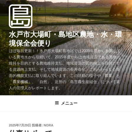
コ
ン
テ
ン
ツ
水戸市大場町・島地区農地・水・環
へ
境保全会便り
ス
ほぼ毎日更新！！水戸市大場町島地区では2009年度から参加して
キ
いる農地水から引続いて、2015年度からは地域資源である農地の
ッ
維持を目的とする農地維持支払、地域資源の質的向上を目的とす
プ
る資源向上支払、そして地域資源の長寿命化、これらからなる多
面的機能支払に取り組んでいます。この活動の様子や「農業」と
「農業機械」、「自然」、近所の「島営農生産組合」について素
人の管理人がレポートします。
メニュー
投
2025年7月29日
投稿者:
NORA
稿