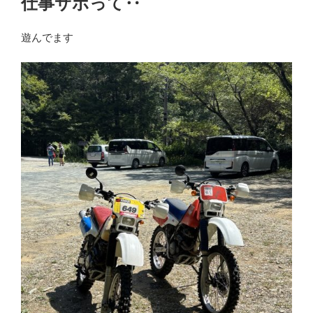
仕事サボって‥
日:
遊んでます