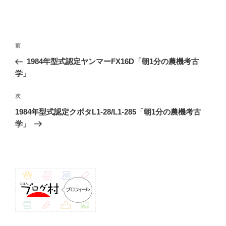
投
前
前
稿
の
1984年型式認定ヤンマーFX16D「朝1分の農機考古
ナ
投
学」
ビ
稿
ゲ
次
次
の
ー
1984年型式認定クボタL1-28/L1-285「朝1分の農機考古
投
シ
学」
稿
ョ
ン