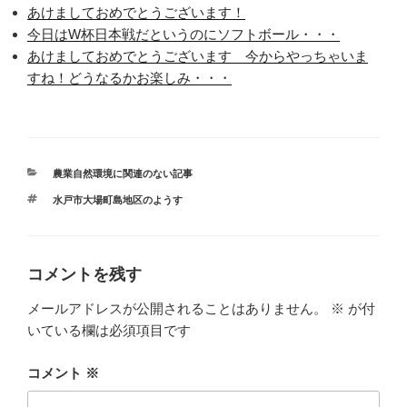
あけましておめでとうございます！
今日はW杯日本戦だというのにソフトボール・・・
あけましておめでとうございます 今からやっちゃいま
すね！どうなるかお楽しみ・・・
カ
農業自然環境に関連のない記事
テ
タ
水戸市大場町島地区のようす
ゴ
グ
リ
ー
コメントを残す
メールアドレスが公開されることはありません。
※
が付
いている欄は必須項目です
コメント
※