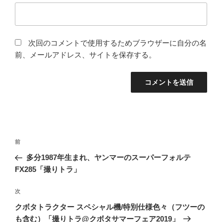
次回のコメントで使用するためブラウザーに自分の名
前、メールアドレス、サイトを保存する。
投
前
前
稿
の
多分1987年生まれ、ヤンマーのスーパーフォルテ
ナ
投
FX285「撮りトラ」
ビ
稿
ゲ
次
次
の
ー
クボタトラクター スペシャル機/特別仕様色々（フツーの
投
シ
も含む）「撮りトラ@クボタサマーフェア2019」