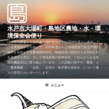
コ
ン
テ
ン
ツ
水戸市大場町・島地区農地・水・環
へ
境保全会便り
ス
ほぼ毎日更新！！水戸市大場町島地区では2009年度から参加して
キ
いる農地水から引続いて、2015年度からは地域資源である農地の
ッ
維持を目的とする農地維持支払、地域資源の質的向上を目的とす
プ
る資源向上支払、そして地域資源の長寿命化、これらからなる多
面的機能支払に取り組んでいます。この活動の様子や「農業」と
「農業機械」、「自然」、近所の「島営農生産組合」について素
人の管理人がレポートします。
メニュー