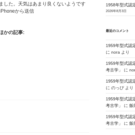
ました。天気はあまり良くないようです
1958年型式
iPhoneから送信
2026年8月3日
最近のコメント
ほかの記事:
1959年型式
に
nora
より
1959年型式
考古学」
に
no
1959年型式
に
のっぴ
より
1959年型式
考古学」
に
飯
1959年型式
考古学」
に
飯