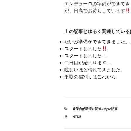
エンデューロの準備ができてき
が、日高でお待ちしています
上の記事とゆるく関連している
だいぶ準備ができてきました。
スタートしました
スタートしました！
二日目が始まります。
眩しいほど晴れてきました
平取の稲刈りはこれから
カ
農業自然環境に関連のない記事
テ
タ
HTDE
ゴ
グ
リ
ー