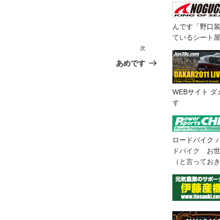
んです「野口
ているシート
次
次
の
あめです
投
稿
WEBサイト
ダ
す
ロードバイク
ドバイク お
（と言ってお