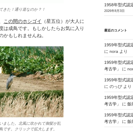
1958年型式
てきた！通り道なのか？！
2026年8月3日
、
この間のホシゴイ
（星五位）が大人に
度は成鳥です。もしかしたらお気に入り
最近のコメント
のかもしれませんね。
1959年型式
に
nora
より
1959年型式
考古学」
に
no
1959年型式
に
のっぴ
より
1959年型式
考古学」
に
飯
1959年型式
考古学」
に
飯
いました。北風に吹かれて御髪が乱
鳥です。クリックで拡大します。