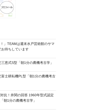
！」TEAMは週末水戸芸術館のサマ
6でお待ちしています
認定三恵式S型「朝1分の農機考古学」
認定富士耕耘機PL型「朝1分の農機考古
対抗！井関の回答 1960年型式認定
0型「朝1分の農機考古学」