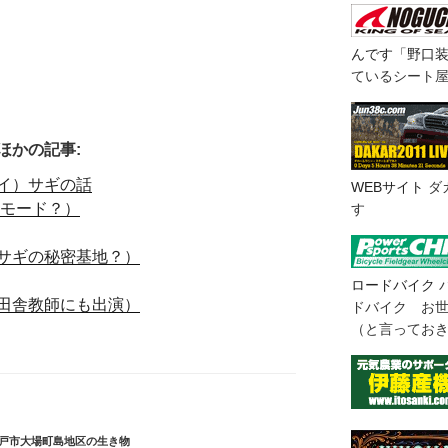
んです「野口
ているシート
ほかの記事:
イ）サギの話
WEBサイト
ダ
間モード？）
す
サギの秘密基地？）
ロードバイク
田舎教師にも出演）
ドバイク お
（と言ってお
戸市大場町島地区の生き物