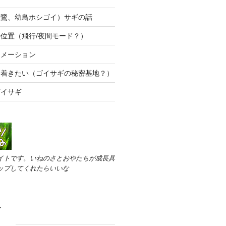
位鷺、幼鳥ホシゴイ）サギの話
位置（飛行/夜間モード？）
ニメーション
ち着きたい（ゴイサギの秘密基地？）
ゴイサギ
イトです。いねのさとおやたちが成長具
ップしてくれたらいいな
す