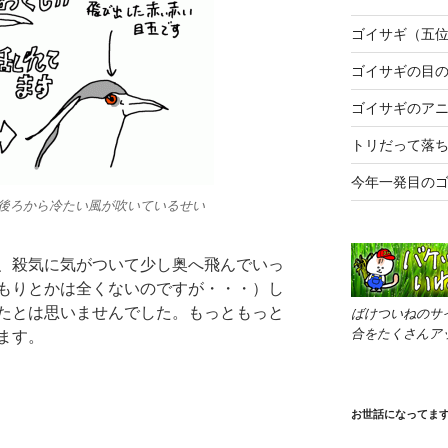
ゴイサギ（五
ゴイサギの目の
ゴイサギのア
トリだって落
今年一発目の
後ろから冷たい風が吹いているせい
、殺気に気がついて少し奥へ飛んでいっ
もりとかは全くないのですが・・・）し
たとは思いませんでした。もっともっと
ばけついねのサ
合をたくさんア
ます。
お世話になってま