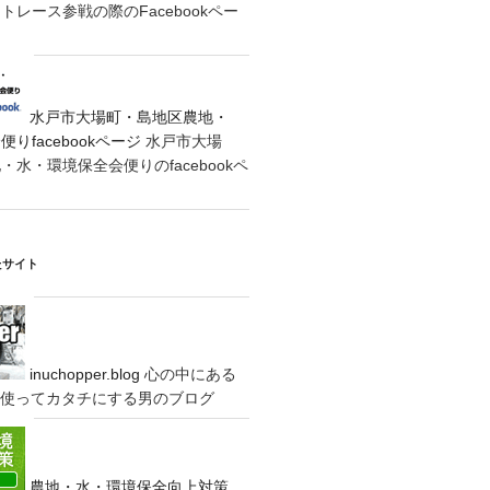
レース参戦の際のFacebookペー
水戸市大場町・島地区農地・
りfacebookページ
水戸市大場
水・環境保全会便りのfacebookペ
たサイト
inuchopper.blog
心の中にある
eyを使ってカタチにする男のブログ
農地・水・環境保全向上対策