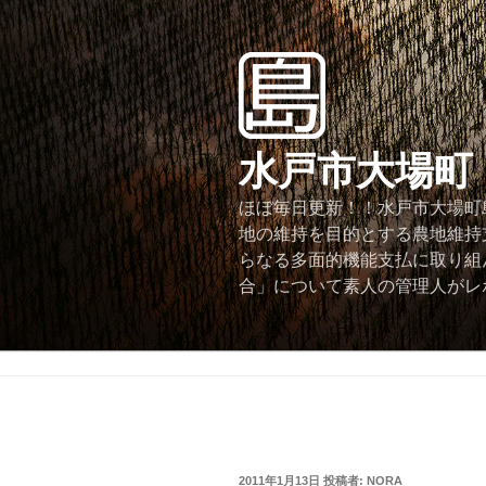
コ
ン
テ
ン
ツ
へ
水戸市大場町
ス
キ
ほぼ毎日更新！！水戸市大場町島
ッ
地の維持を目的とする農地維持
プ
らなる多面的機能支払に取り組
合」について素人の管理人がレ
投
2011年1月13日
投稿者:
NORA