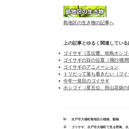
島地区の生き物の記事へ
上の記事とゆるく関連している
ゴイサギ（五位鷺、幼鳥ホシゴ
ゴイサギの目の位置（飛行/夜
ゴイサギのアニメーション
トリだって落ち着きたい（ゴイ
今年一発目のゴイサギ
ホシゴイ（星五位、田山花袋の
カ
水戸市大場町島地区の植物、動物
テ
タ
ゴイサギ
、
水戸市大場町で見る野鳥
、
水
ゴ