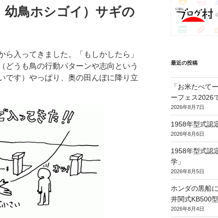
、幼鳥ホシゴイ）サギの
から入ってきました。「もしかしたら」
最近の投稿
（どうも鳥の行動パターンや志向という
いです）やっぱり、奥の田んぼに降り立
「お米たべてー
ーフェス202
2026年8月7日
1958年型式
2026年8月6日
1958年型式
学」
2026年8月5日
ホンダの黒船に
井関式KB50
2026年8月4日