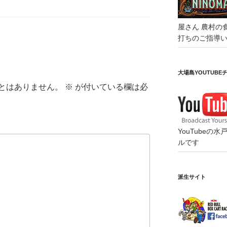
屋さん
農村の
打ちのご指導
大場島YOUTUBE
とはありません。
※
が付いている欄は必
YouTube
ルです
派生サイト