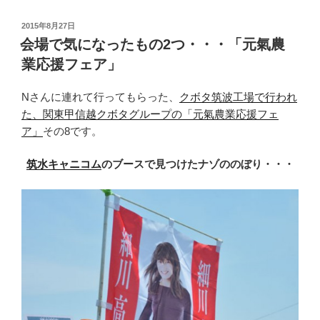
投
2015年8月27日
稿
会場で気になったもの2つ・・・「元氣農
日:
業応援フェア」
Nさんに連れて行ってもらった、
クボタ筑波工場で行われ
た、関東甲信越クボタグループの「元氣農業応援フェ
ア」
その8です。
筑水キャニコム
のブースで見つけたナゾののぼり・・・