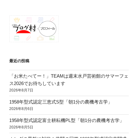
に
ペ
ペ
ナ
ー
ー
な
ビ
ジ
ジ
ゲ
っ
ー
た
シ
も
ョ
ン
の
最近の投稿
2
「お米たべてー！」TEAMは週末水戸芸術館のサマーフェ
ス2026でお待ちしています
つ・・・
2026年8月7日
「元
1958年型式認定三恵式S型「朝1分の農機考古学」
氣
2026年8月6日
1958年型式認定富士耕耘機PL型「朝1分の農機考古学」
農
2026年8月5日
業