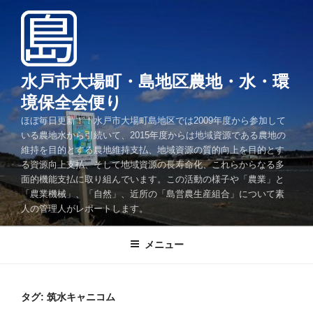
コ
ン
テ
ン
ツ
水戸市大場町・島地区農地・水・環
へ
境保全会便り
ス
ほぼ毎日更新！！水戸市大場町島地区では2009年度から参加して
キ
いる農地水から引続いて、2015年度からは地域資源である農地の
ッ
維持を目的とする農地維持支払、地域資源の質的向上を目的とす
プ
る資源向上支払、そして地域資源の長寿命化、これらからなる多
面的機能支払に取り組んでいます。この活動の様子や「農業」と
「農業機械」、「自然」、近所の「島営農生産組合」について素
人の管理人がレポートします。
メニュー
タグ:
筑水キャニコム