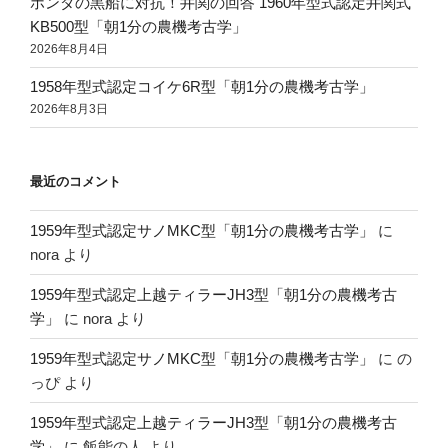
ホンダの黒船に対抗！井関の回答 1960年型式認定井関式
応
KB500型「朝1分の農機考古学」
2026年8月4日
援
1958年型式認定コイケ6R型「朝1分の農機考古学」
フ
2026年8月3日
ェ
ア」”
最近のコメント
の
1959年型式認定サノMKC型「朝1分の農機考古学」
に
nora
より
1959年型式認定上越ティラーJH3型「朝1分の農機考古
学」
に
nora
より
1959年型式認定サノMKC型「朝1分の農機考古学」
に
の
っぴ
より
1959年型式認定上越ティラーJH3型「朝1分の農機考古
学」
に
飯能の人
より