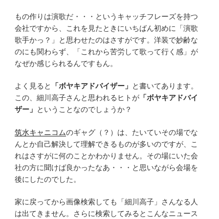
もの作りは演歌だ・・・というキャッチフレーズを持つ
会社ですから、これを見たときにいちばん初めに「演歌
歌手かっ？」と思わせたのはさすがです。洋装で妙齢な
のにも関わらず、「これから苦労して歌って行く感」が
なぜか感じられるんですもん。
よく見ると
「ボヤキアドバイザー」
と書いてあります。
この、細川高子さんと思われるヒトが
「ボヤキアドバイ
ザー」
ということなのでしょうか？
筑水キャニコム
のギャグ（？）は、たいていその場でな
んとか自己解決して理解できるものが多いのですが、こ
れはさすがに何のことかわかりません。その場にいた会
社の方に聞けば良かったなあ・・・と思いながら会場を
後にしたのでした。
家に戻ってから画像検索しても「細川高子」さんなる人
は出てきません。さらに検索してみるとこんなニュース