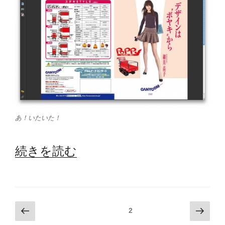
あ！いたいた！
“会
続きを読む
場
で
気
投
前
次
固定ページ
2
の
の
稿