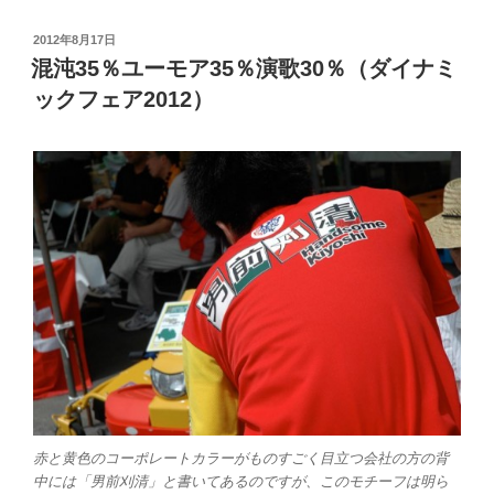
投
2012年8月17日
稿
混沌35％ユーモア35％演歌30％（ダイナミ
日:
ックフェア2012）
赤と黄色のコーポレートカラーがものすごく目立つ会社の方の背
中には「男前刈清」と書いてあるのですが、このモチーフは明ら