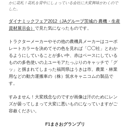
かに花札！花札を背中にしょっている会社に大変興味がわくので
した。
ダイナミックフェア2012（JAグループ茨城の 農機・生産
資材展示会）
で見た気になったものです。
トラクターメーカーやその他の農機具メーカーはコーポ
レートカラーを決めてその色を見れば「◯◯社」とわか
るようにしていることが多い中、赤はベースにしている
ものの多色使いの上ユーモアたっぷりのキャッチで「グ
ッ」と掴まれてしまった福岡県はうきは市。農業・林業
用などの動力運搬車の（株）筑水キャニコムの製品で
す。
すみません！大変残念なのですが画像は汗のためにレン
ズが曇ってしまって大変に悪いものになっていますがご
容赦ください。
F1まさおグランプリ