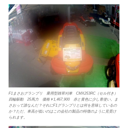
F1まさおグランプリ 乗用型雑草刈車 CMX253RC（セル付き）
四輪駆動 25馬力 価格￥1,467,900 赤と黄色に少し青使い。ま
さおって誰なんだ？それにF1グランプリとは何を意味しているの
か？ただ、車高が低いのはこの会社の製品の特徴のように見受け
られます。