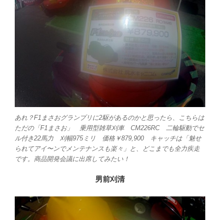
あれ？F1まさおグランプリに2駆があるのかと思ったら、こちらは
ただの「F1まさお」 乗用型雑草刈車 CM226RC 二輪駆動でセ
ル付き22馬力 刈幅975ミリ 価格￥879,900 キャッチは「魅せ
られてアイ〜ンでメンテナンスも楽々」と、どこまでも全力疾走
です。商品開発会議に出席してみたい！
男前刈清