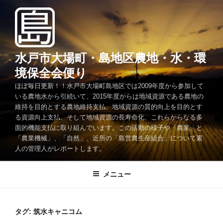
コ
ン
テ
ン
ツ
水戸市大場町・島地区農地・水・環
へ
境保全会便り
ス
ほぼ毎日更新！！水戸市大場町島地区では2009年度から参加して
キ
いる農地水から引続いて、2015年度からは地域資源である農地の
ッ
維持を目的とする農地維持支払、地域資源の質的向上を目的とす
プ
る資源向上支払、そして地域資源の長寿命化、これらからなる多
面的機能支払に取り組んでいます。この活動の様子や「農業」と
「農業機械」、「自然」、近所の「島営農生産組合」について素
人の管理人がレポートします。
メニュー
タグ:
筑水キャニコム