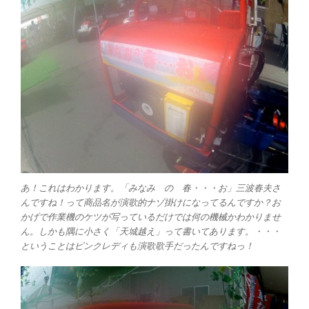
あ！これはわかります。「みなみ の 春・・・お」三波春夫さ
んですね！って商品名が演歌的ナゾ掛けになってるんですか？お
かげで作業機のケツが写っているだけでは何の機械かわかりませ
ん。しかも隅に小さく「天城越え」って書いてあります。・・・
ということはピンクレディも演歌歌手だったんですねっ！