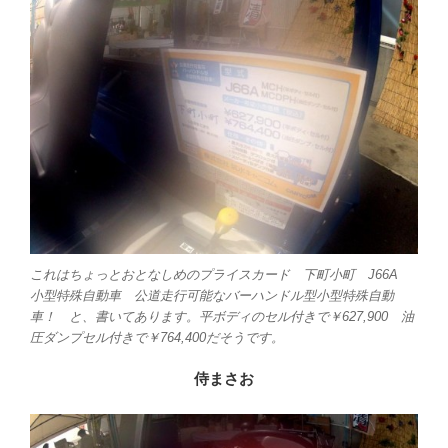
これはちょっとおとなしめのプライスカード 下町小町 J66A
小型特殊自動車 公道走行可能なバーハンドル型小型特殊自動
車！ と、書いてあります。平ボディのセル付きで￥627,900 油
圧ダンプセル付きで￥764,400だそうです。
侍まさお