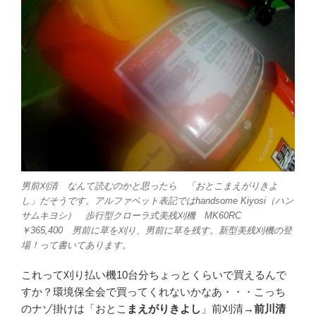
男前刈清 なんて読むのかと思ったら 「おとこまえがりきよ
し」だそうです。アルファベット表記ではhandsome Kiyosi（ハン
サムキヨシ） 歩行型クローラ式美残刈機 MK60RC
￥365,400 男前に草を刈り、男前に草を残す。新型美残刈機の登
場！って書いてあります。
これって刈り払い機10台分ちょっとくらいで買えるんで
すか？環境保全会で買ってくれないかなあ・・・こっち
のナゾ掛けは「おとこ
まえがりきよし
」前刈清→
前川清