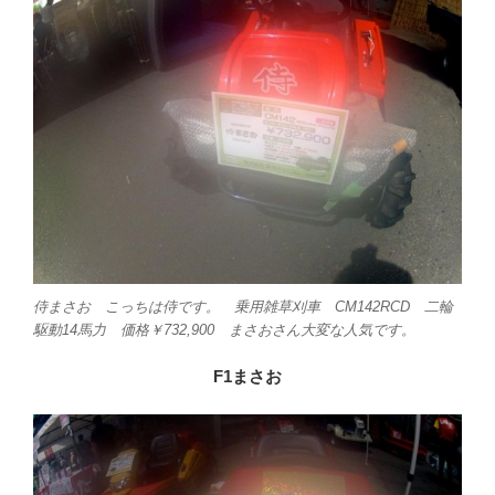
侍まさお こっちは侍です。 乗用雑草刈車 CM142RCD 二輪
駆動14馬力 価格￥732,900 まさおさん大変な人気です。
F1まさお