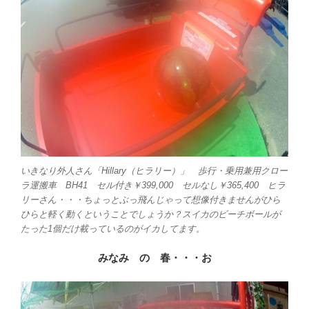
いきなり外人さん「Hillary（ヒラリー）」 歩行・乗用兼用クロー
ラ運搬車 BH41 セル付き￥399,000 セルなし￥365,400 ヒラ
リーさん・・・ちょっとぶっ飛んじゃって想像付きませんがひら
ひらと軽く動くということでしょうか？スイカのビーチボールが
たった1個だけ載っているのがイカしてます。
みなみ の 春・・・お