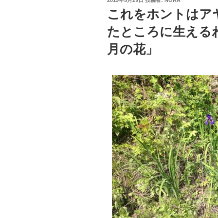
2019年5月29日
投稿者:
NORA
稿
これをホントはア
日:
たところに生える
月の花」