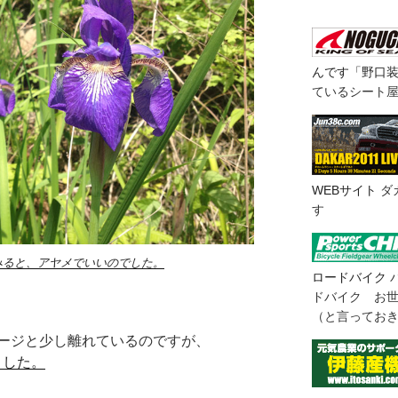
んです「野口
ているシート
WEBサイト
ダ
す
みると、アヤメでいいのでした。
ロードバイク
ドバイク お
（と言ってお
ージと少し離れているのですが、
りました。