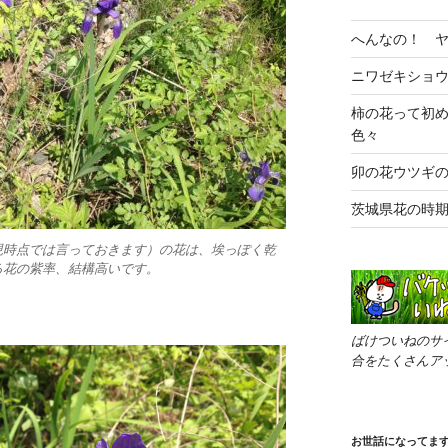
へんなの！ 
ニワゼキショ
柿の花って初
色々
卯の花ウツギ
茨城県花の時
現時点では言っておきます）の花は、埃っぽく乾
る花の紫率、結構高いです。
ばけついねのサ
合をたくさんア
お世話になってま