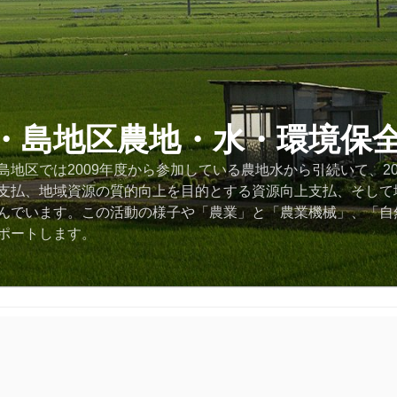
・島地区農地・水・環境保
地区では2009年度から参加している農地水から引続いて、2
支払、地域資源の質的向上を目的とする資源向上支払、そして
んでいます。この活動の様子や「農業」と「農業機械」、「自
ポートします。