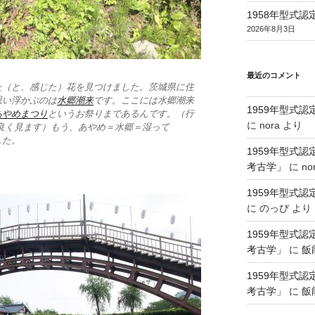
1958年型式
2026年8月3日
最近のコメント
た（と、感じた）花を見つけました。茨城県に住
思い浮かぶのは
水郷潮来
です。ここには水郷潮来
1959年型式
あやめまつり
というお祭りまであるんです。（行
に
nora
より
良く見ます）もう、あやめ＝水郷＝湿って
した。
1959年型式
考古学」
に
no
1959年型式
に
のっぴ
より
1959年型式
考古学」
に
飯
1959年型式
考古学」
に
飯