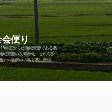
全会便り
015年度からは地域資源である農
地域資源の長寿命化、これらか
然」、近所の「島営農生産組