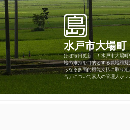
コ
ン
テ
ン
ツ
へ
水戸市大場町
ス
キ
ほぼ毎日更新！！水戸市大場町島
ッ
地の維持を目的とする農地維持
プ
らなる多面的機能支払に取り組
合」について素人の管理人がレ