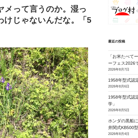
ヤメって言うのか。湿っ
わけじゃないんだな。「5
最近の投稿
「お米たべてー
ーフェス202
2026年8月7日
1958年型式
2026年8月6日
1958年型式
学」
2026年8月5日
ホンダの黒船に
井関式KB50
2026年8月4日