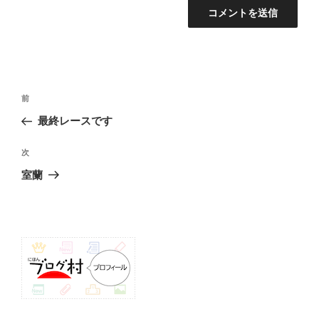
投
前
前
稿
の
最終レースです
ナ
投
ビ
稿
次
次
ゲ
の
室蘭
投
ー
稿
シ
ョ
ン