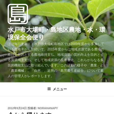
コ
ン
テ
ン
ツ
水戸市大場町・島地区農地・水・環
へ
境保全会便り
ス
ほぼ毎日更新！！水戸市大場町島地区では2009年度から参加して
キ
いる農地水から引続いて、2015年度からは地域資源である農地の
ッ
維持を目的とする農地維持支払、地域資源の質的向上を目的とす
プ
る資源向上支払、そして地域資源の長寿命化、これらからなる多
面的機能支払に取り組んでいます。この活動の様子や「農業」と
「農業機械」、「自然」、近所の「島営農生産組合」について素
人の管理人がレポートします。
メニュー
投
2012年9月24日
投稿者:
NORAHANAPY
稿