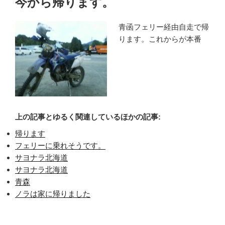
今から帰ります。
日:
青函フェリー経由自走で帰
ります。これからが本番
上の記事とゆるく関連しているほかの記事:
帰ります
フェリーに乗れそうです。
サヨナラ北海道
サヨナラ北海道
青森
ノラは家に帰りました