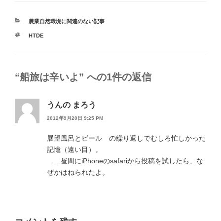
カ
農業自然環境に関連のない記事
テ
タ
HTDE
ゴ
グ
リ
ー
“船旅は辛いよ” への1件の返信
うんの まろう
2012年9月20日 9:25 PM
展望風呂とビール の繰り返しでむしろ忙しかった
記憶（遠い目）。
…昼間にiPhoneのsafariから投稿を試したら、な
ぜかはねられたよ。