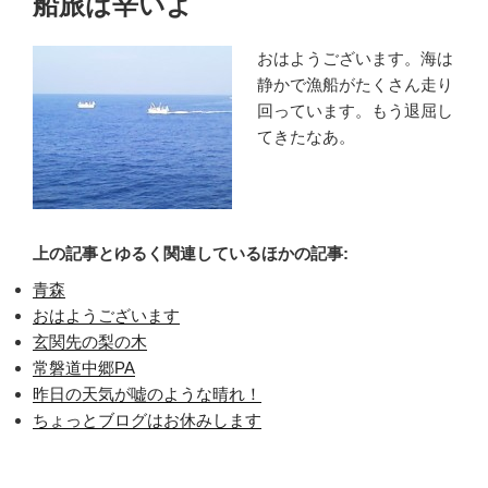
船旅は辛いよ
日:
おはようございます。海は
静かで漁船がたくさん走り
回っています。もう退屈し
てきたなあ。
上の記事とゆるく関連しているほかの記事:
青森
おはようございます
玄関先の梨の木
常磐道中郷PA
昨日の天気が嘘のような晴れ！
ちょっとブログはお休みします