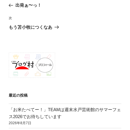
稿
の
出発ぁ〜っ！
ナ
投
ビ
稿
次
次
ゲ
の
もう苫小牧につくなあ
投
ー
稿
シ
ョ
ン
最近の投稿
「お米たべてー！」TEAMは週末水戸芸術館のサマーフェ
ス2026でお待ちしています
2026年8月7日