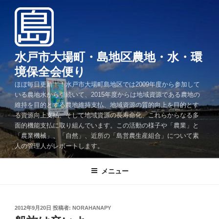
コ
ン
テ
ン
ツ
水戸市大場町・島地区農地・水・環
へ
境保全会便り
ス
ほぼ毎日更新！！水戸市大場町島地区では2009年度から参加して
キ
いる農地水から引続いて、2015年度からは地域資源である農地の
ッ
維持を目的とする農地維持支払、地域資源の質的向上を目的とす
プ
る資源向上支払、そして地域資源の長寿命化、これらからなる多
面的機能支払に取り組んでいます。この活動の様子や「農業」と
「農業機械」、「自然」、近所の「島営農生産組合」について素
人の管理人がレポートします。
メニュー
投
2012年9月20日
投稿者:
NORAHANAPY
稿