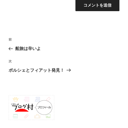
投
前
前
稿
の
船旅は辛いよ
ナ
投
ビ
稿
次
次
ゲ
の
ポルシェとフィアット発見！
投
ー
稿
シ
ョ
ン