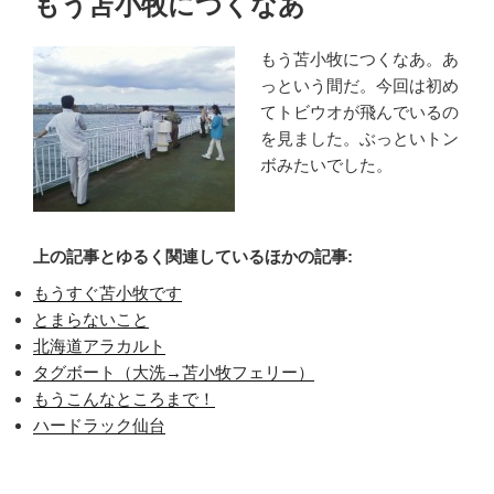
もう苫小牧につくなあ
日:
もう苫小牧につくなあ。あ
っという間だ。今回は初め
てトビウオが飛んでいるの
を見ました。ぶっといトン
ボみたいでした。
上の記事とゆるく関連しているほかの記事:
もうすぐ苫小牧です
とまらないこと
北海道アラカルト
タグボート（大洗→苫小牧フェリー）
もうこんなところまで！
ハードラック仙台