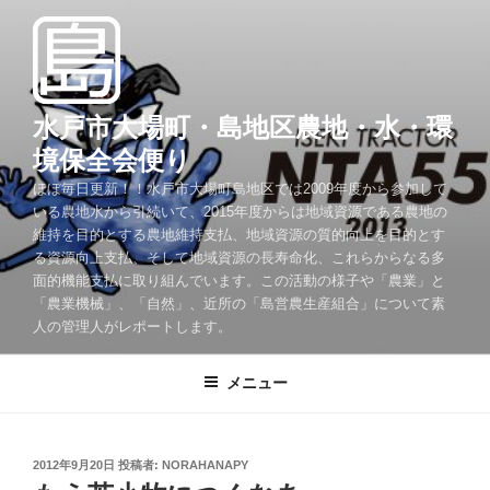
コ
ン
テ
ン
ツ
水戸市大場町・島地区農地・水・環
へ
境保全会便り
ス
ほぼ毎日更新！！水戸市大場町島地区では2009年度から参加して
キ
いる農地水から引続いて、2015年度からは地域資源である農地の
ッ
維持を目的とする農地維持支払、地域資源の質的向上を目的とす
プ
る資源向上支払、そして地域資源の長寿命化、これらからなる多
面的機能支払に取り組んでいます。この活動の様子や「農業」と
「農業機械」、「自然」、近所の「島営農生産組合」について素
人の管理人がレポートします。
メニュー
投
2012年9月20日
投稿者:
NORAHANAPY
稿