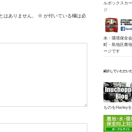
ルボックスカート
ジ
とはありません。
※
が付いている欄は必
水・環境保全会便
町・島地区農地・
ージです
紹介していただい
ものをHarl