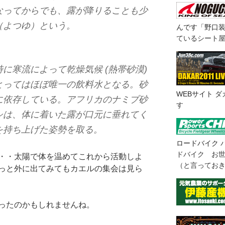
なってからでも、露が降りることも少
（よつゆ）という。
んです「野口
ているシート
に寒流によって乾燥気候 (熱帯砂漠)
とってはほぼ唯一の飲料水となる。砂
WEBサイト
ダ
に依存している。アフリカのナミブ砂
す
シは、体に着いた露が口元に垂れてく
を持ち上げた姿勢を取る。
ロードバイク
ドバイク お
・・太陽で体を温めてこれから活動しよ
（と言ってお
っと外に出てみてもカエルの集会は見ら
ったのかもしれませんね。