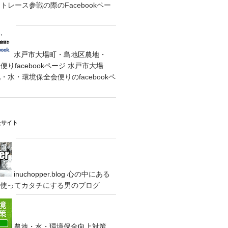
レース参戦の際のFacebookペー
水戸市大場町・島地区農地・
りfacebookページ
水戸市大場
水・環境保全会便りのfacebookペ
たサイト
inuchopper.blog
心の中にある
eyを使ってカタチにする男のブログ
農地・水・環境保全向上対策