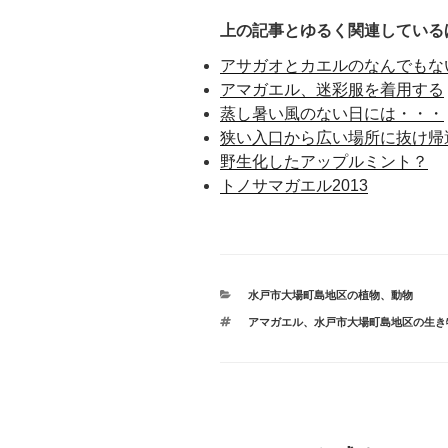
上の記事とゆるく関連している
アサガオとカエルのなんでもな
アマガエル、迷彩服を着用する
蒸し暑い風のない日には・・・
狭い入口から広い場所に抜け帰
野生化したアップルミント？
トノサマガエル2013
カ
水戸市大場町島地区の植物、動物
テ
タ
アマガエル
、
水戸市大場町島地区の生き
ゴ
グ
リ
ー