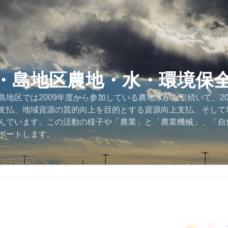
・島地区農地・水・環境保
地区では2009年度から参加している農地水から引続いて、2
支払、地域資源の質的向上を目的とする資源向上支払、そして
んでいます。この活動の様子や「農業」と「農業機械」、「自
ポートします。