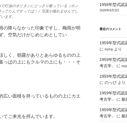
1958年型式
ので灯油のポリタンにどっさり載っている（ホン
2026年8月3日
乗ってたんですってば！）写真が撮れませんでし
ています。
雨の降らなかった印象ですし、梅雨が明
最近のコメント
ず、空気だけがじめじめとしてい
1959年型式
に
nora
より
涼しく、朝露がありとあらゆるものの上
1959年型式
葉っぱの上にもクルマの上にも・・・そ
考古学」
に
no
1959年型式
に
のっぴ
より
1959年型式
的広い面積を持っているものの上にカエ
考古学」
に
飯
1959年型式
考古学」
に
飯
いてご来光を拝んでいます。