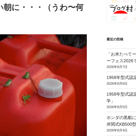
い朝に・・・（うわ〜何
最近の投稿
「お米たべてー
ーフェス202
2026年8月7日
1958年型式
2026年8月6日
1958年型式
学」
2026年8月5日
ホンダの黒船に
井関式KB50
2026年8月4日