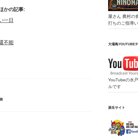
ほかの記事:
屋さん
農村の
い一日
打ちのご指導
還不能
大場島YOUTUBE
YouTube
ルです
物
派生サイト