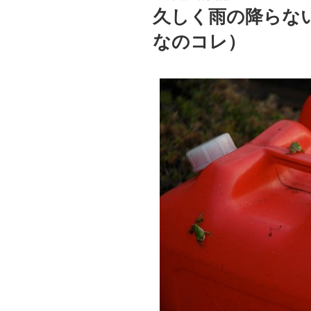
稿
久しく雨の降らな
日:
なのコレ）