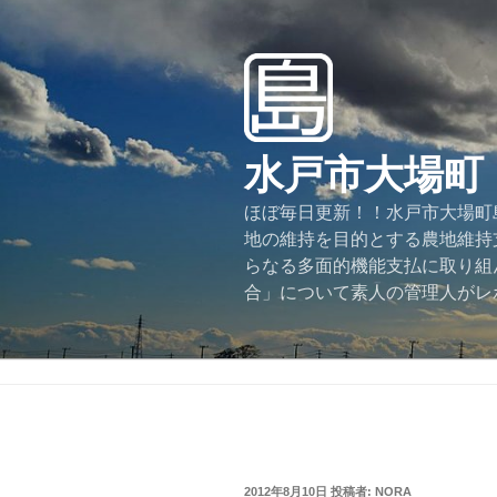
コ
ン
テ
ン
ツ
へ
水戸市大場町
ス
キ
ほぼ毎日更新！！水戸市大場町島
ッ
地の維持を目的とする農地維持
プ
らなる多面的機能支払に取り組
合」について素人の管理人がレ
投
2012年8月10日
投稿者:
NORA