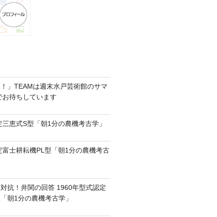
！」TEAMは週末水戸芸術館のサマ
6でお待ちしています
認定三恵式S型「朝1分の農機考古学」
認定富士耕耘機PL型「朝1分の農機考古
対抗！井関の回答 1960年型式認定
0型「朝1分の農機考古学」