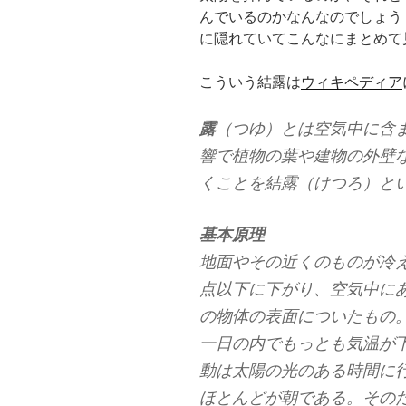
んでいるのかなんなのでしょう
に隠れていてこんなにまとめて
こういう結露は
ウィキペディア
露
（つゆ）とは空気中に含
響で植物の葉や建物の外壁
くことを結露（けつろ）と
基本原理
地面やその近くのものが冷
点以下に下がり、空気中に
の物体の表面についたもの
一日の内でもっとも気温が
動は太陽の光のある時間に
ほとんどが朝である。その