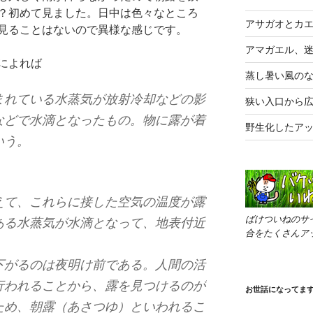
？初めて見ました。日中は色々なところ
アサガオとカ
見ることはないので異様な感じです。
アマガエル、
によれば
蒸し暑い風の
まれている水蒸気が放射冷却などの影
狭い入口から
などで水滴となったもの。物に露が着
野生化したア
いう。
えて、これらに接した空気の温度が露
ばけついねのサ
ある水蒸気が水滴となって、地表付近
合をたくさんア
。
下がるのは夜明け前である。人間の活
行われることから、露を見つけるのが
お世話になってま
ため、朝露（あさつゆ）といわれるこ