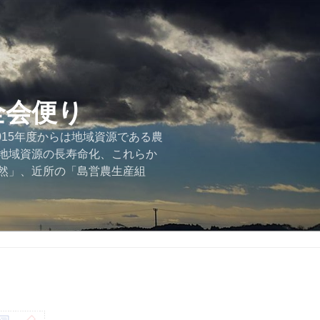
全会便り
015年度からは地域資源である農
地域資源の長寿命化、これらか
然」、近所の「島営農生産組