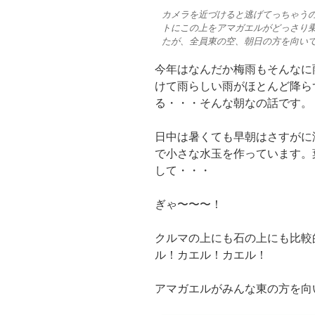
カメラを近づけると逃げてっちゃう
トにこの上をアマガエルがどっさり
たが、全員東の空、朝日の方を向い
今年はなんだか梅雨もそんなに
けて雨らしい雨がほとんど降ら
る・・・そんな朝なの話です。
日中は暑くても早朝はさすがに
で小さな水玉を作っています。
して・・・
ぎゃ〜〜〜！
クルマの上にも石の上にも比較
ル！カエル！カエル！
アマガエルがみんな東の方を向