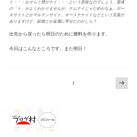
ト・・・おそらく煙がナイ・・・という意味なのでしょう。最後
の「ト」がよくわかりませんが。ケムナイじゃだめかなぁ。ボー
キサイトとかマルテンサイト、オーステナイトなどという言葉が
ありますけど、鉱物とか金属に寄せたのかしら？
出先から戻ったら明日のために燃料を作ります。
今日はこんなところです。また明日！
投
次
固定ページ
1
の
稿
ペ
ナ
ー
ビ
ジ
ゲ
ー
シ