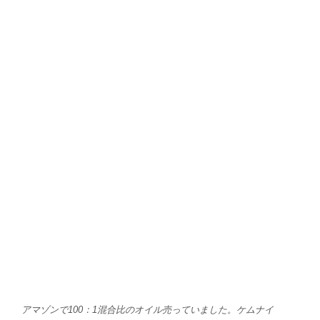
アマゾンで100：1混合比のオイル売っていました。ケムナイ