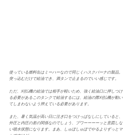
使っている燃料缶はミーハーなので同じくハスクバーナの製品。
突っ込むだけで給油でき、満タンで止まるのでいい感じです。
ただ、刈払機の給油では相手が軽いため、強く給油口に押しつけ
る必要があるこのタンクで給油するには、給油の際刈払機が動い
てしまわないよう押えている必要があります。
また、暑く気温が高い日に注ぎ口をつけっぱなしにしていると、
外圧と内圧の差の関係なのでしょう、ブワーーーーッと意図しな
い噴水状態になります。まあ、しゅぽしゅぽでやるよりずっとマ