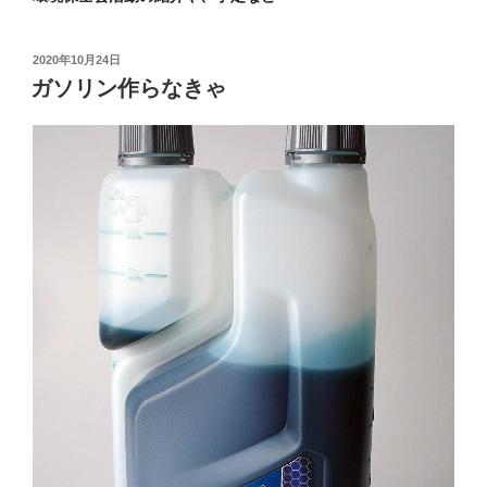
投
2020年10月24日
稿
ガソリン作らなきゃ
日: