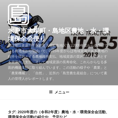
コ
ン
テ
ン
ツ
水戸市大場町・島地区農地・水・環
へ
境保全会便り
ス
ほぼ毎日更新！！水戸市大場町島地区では2009年度から参加して
キ
いる農地水から引続いて、2015年度からは地域資源である農地の
ッ
維持を目的とする農地維持支払、地域資源の質的向上を目的とす
プ
る資源向上支払、そして地域資源の長寿命化、これらからなる多
面的機能支払に取り組んでいます。この活動の様子や「農業」と
「農業機械」、「自然」、近所の「島営農生産組合」について素
人の管理人がレポートします。
メニュー
タグ:
2020年度の（令和2年度）農地・水・環境保全会活動、
環境保全会活動の紹介や、予定など