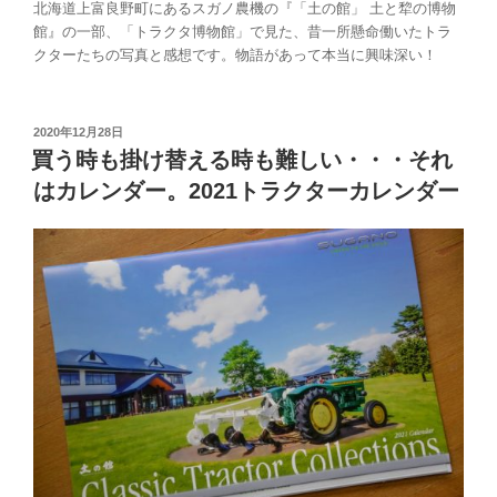
北海道上富良野町にあるスガノ農機の『「土の館」 土と犂の博物
館』の一部、「トラクタ博物館」で見た、昔一所懸命働いたトラ
クターたちの写真と感想です。物語があって本当に興味深い！
投
2020年12月28日
稿
買う時も掛け替える時も難しい・・・それ
日:
はカレンダー。2021トラクターカレンダー