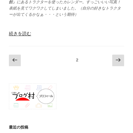
館』
にあるトラクターを使ったカレンダー。すっごいいい写真！
表紙を見てワクワクしてしまいました。（自分の好きなトラクタ
ーが出てくるかなぁ・・・という期待）
“買
続きを読む
う
時
も
投
前
次
固定ページ
2
掛
の
の
稿
け
ペ
ペ
ナ
替
ー
ー
ビ
え
ジ
ジ
る
ゲ
時
ー
も
シ
難
ョ
し
ン
い・・・
最近の投稿
そ