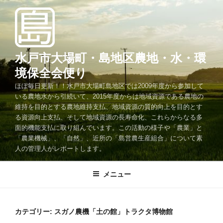
コ
ン
テ
ン
ツ
水戸市大場町・島地区農地・水・環
へ
境保全会便り
ス
ほぼ毎日更新！！水戸市大場町島地区では2009年度から参加して
キ
いる農地水から引続いて、2015年度からは地域資源である農地の
ッ
維持を目的とする農地維持支払、地域資源の質的向上を目的とす
プ
る資源向上支払、そして地域資源の長寿命化、これらからなる多
面的機能支払に取り組んでいます。この活動の様子や「農業」と
「農業機械」、「自然」、近所の「島営農生産組合」について素
人の管理人がレポートします。
メニュー
カテゴリー:
スガノ農機「土の館」トラクタ博物館