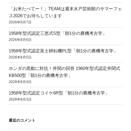
れ
「お米たべてー！」TEAMは週末水戸芸術館のサマーフェ
は
ス2026でお待ちしています
カ
2026年8月7日
レ
1958年型式認定三恵式S型「朝1分の農機考古学」
ン
2026年8月6日
ダ
ー。
1958年型式認定富士耕耘機PL型「朝1分の農機考古学」
2021
2026年8月5日
ト
ホンダの黒船に対抗！井関の回答 1960年型式認定井関式
ラ
KB500型「朝1分の農機考古学」
ク
2026年8月4日
タ
ー
1958年型式認定コイケ6R型「朝1分の農機考古学」
カ
2026年8月3日
レ
ン
ダ
最近のコメント
ー”